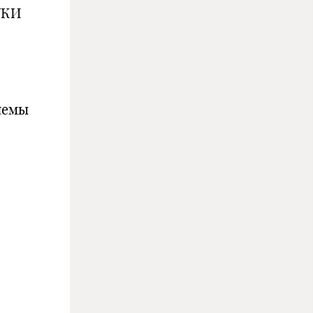
УКИ
лемы