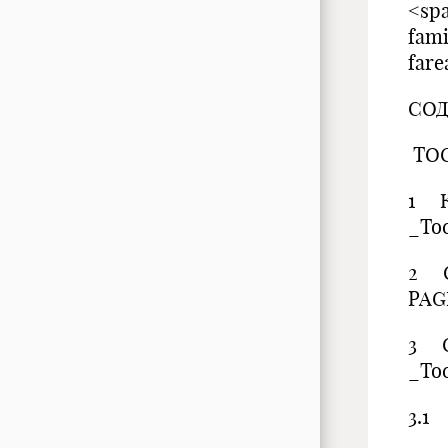
<spa
fam
fare
СО
TOC
1 К
_Toc
2 О
PAG
3 О
_Toc
3.1