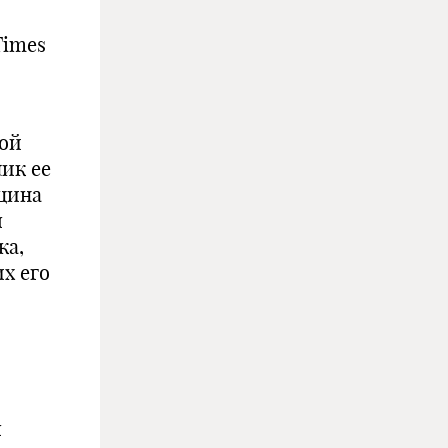
Times
кой
ик ее
ицина
я
ка,
х его
я