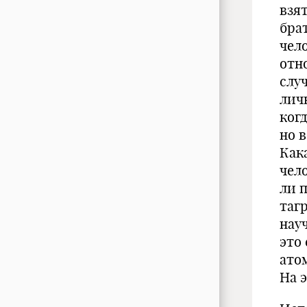
взя
брат
чел
отн
слу
лич
когд
но 
Как
чел
ли п
таг
нау
это
ато
На 