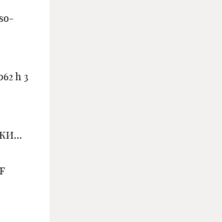
so-
62 h 3
ИКИ…
F