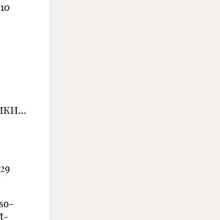
10
ИКИ…
29
so-
t-