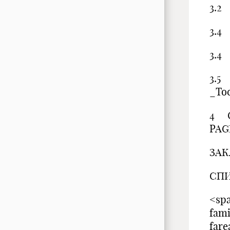
3.2
3.4
3.4
3.5
_Toc
4 
PAGE
ЗАК
СПИ
<spa
fam
fare