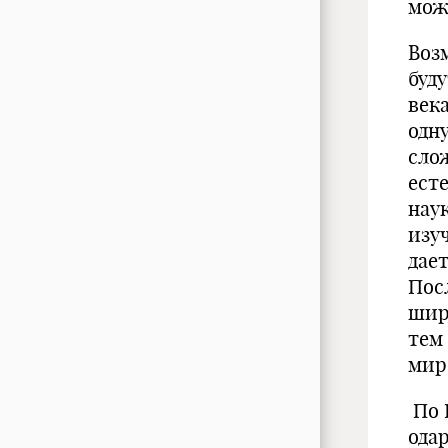
мож
Воз
буд
век
одн
сло
ест
нау
изу
дае
Пос
шир
тем
мир
По К
ода