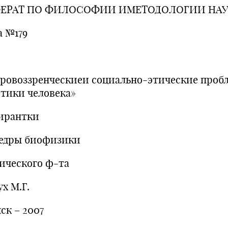
ЕРАТ ПО ФИЛОСОФИИ ИМЕТОДОЛОГИИ НА
а №179
ровоззренческиеи социально-этические проб
етики человека»
ирантки
едры биофизики
ического ф-та
х М.Г.
ск – 2007