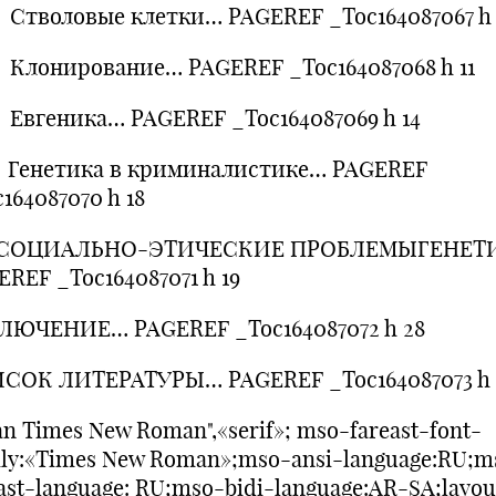
 Стволовые клетки… PAGEREF _Toc164087067 h 
 Клонирование… PAGEREF _Toc164087068 h 11
 Евгеника… PAGEREF _Toc164087069 h 14
 Генетика в криминалистике… PAGEREF
164087070 h 18
СОЦИАЛЬНО-ЭТИЧЕСКИЕ ПРОБЛЕМЫГЕНЕТ
REF _Toc164087071 h 19
ЛЮЧЕНИЕ… PAGEREF _Toc164087072 h 28
СОК ЛИТЕРАТУРЫ… PAGEREF _Toc164087073 h 
n Times New Roman",«serif»; mso-fareast-font-
ily:«Times New Roman»;mso-ansi-language:RU;m
ast-language: RU;mso-bidi-language:AR-SA;layou