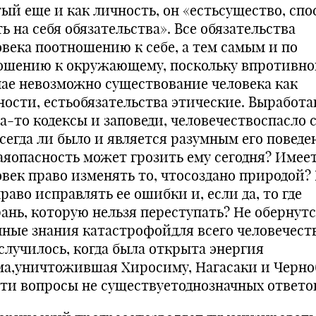
тый еще и как личность, он «естьсущество, спо
ь на себя обязательства». Все обязательства
овека поотношению к себе, а тем самым и по
ошению к окружающему, поскольку впротивн
чае невозможно существование человека как
ности, естьобязательства этические. Выработа
а-то кодексы и заповеди, человечествоспасло с
всегда ли было и является разумным его поведе
аяопасность может грозить ему сегодня? Имее
овек право изменять то, чтосоздано природой?
раво исправлять ее ошибки и, если да, то где
рань, которую нельзя переступать? Не обернутс
чные знания катастрофойдля всего человечеств
 случилось, когда была открыта энергия
ма,уничтожившая Хиросиму, Нагасаки и Черно
эти вопросы не существуетоднозначных ответо