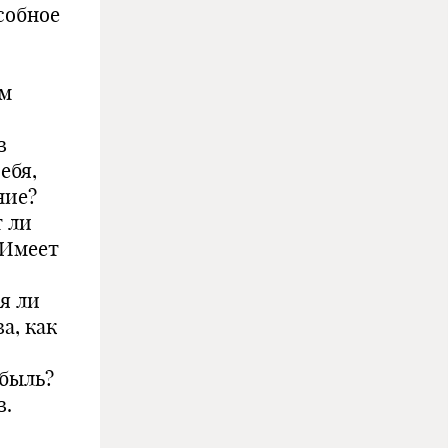
собное
ом
в
ебя,
ние?
т ли
 Имеет
я ли
а, как
быль?
в.