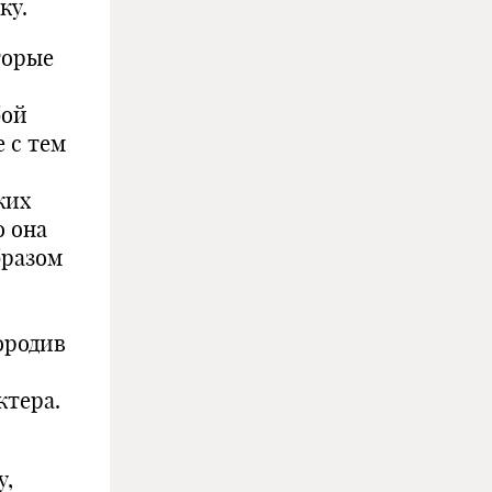
ку.
торые
бой
 с тем
ких
о она
бразом
ородив
ктера.
у,