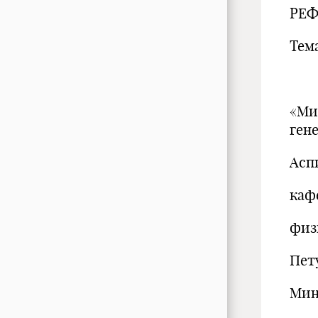
РЕФ
Тем
«Ми
ген
Асп
каф
физ
Пету
Мин