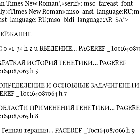
n Times New Roman",«serif»; mso-fareast-font-
ily:«Times New Roman»;mso-ansi-language:RU;m
ast-language: RU;mso-bidi-language:AR-SA">
ДЕРЖАНИЕ
 o «1-3» h z u ВВЕДЕНИЕ… PAGEREF _Toc1640870
РАТКАЯ ИСТОРИЯ ГЕНЕТИКИ… PAGEREF
164087063 h 5
ПРЕДЕЛЕНИЕ И ОСНОВНЫЕ ЗАДАЧИГЕНЕТ
EREF _Toc164087064 h 7
БЛАСТИ ПРИМЕНЕНИЯ ГЕНЕТИКИ… PAGERE
164087065 h 8
 Генная терапия… PAGEREF _Toc164087066 h 9