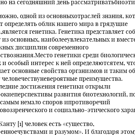
но на сегодняшний день рассматриватьбиоэти
можно, одной из основныхотраслей знания, ко
ут определять облик нашего мира в грядущие
а,является генетика. Генетика представляет со
у из основных, наиболееувлекательных и вместе
жных дисциплин современного
ествознания.Место генетики среди биологичес
к и особый интерес к ней определяютсятем, чт
чает основные свойства организмов и таким о
т человечествуневероятные преимущества.
ледние достижения генетики открыли
окиеперспективы развития биотехнологий, п
 самым немало споров ипротиворечий
овоззренческого и социально-этического хара
анту [1] человек есть «существо,
ренноечувствами и разумом». И благодаря этом