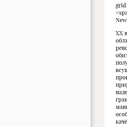
grid
<sp
New 
XX 
обл
рев
оби
пол
всу
про
при
над
гра
ман
осо
кач