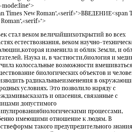
-mode:line">
an Times New Roman",«serif»">ВВЕДЕНИЕ<span 
Roman",«serif»">
век стал веком величайшихоткрытий во всех
астях естествознания, веком научно-техничес
олюции,которая изменила и облик Земли, и обл
тателей. Наука и, в частности,биология и мед
учила колоссальные возможности вмешиватьс
ществование биологических объектов и челове
изводить радикальныеизменения в окружающи
родных условиях. Это позволило наряду с
еждамивысказать и опасения, связанные с
ницами допустимого
ипулированиябиологическими процессами,
бенно имеющими отношение к людям. В
ествеформы такого предупредительного знани