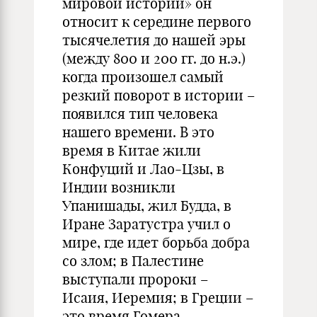
мировой истории» он
относит к середине первого
тысячелетия до нашей эры
(между 800 и 200 гг. до н.э.)
когда произошел самый
резкий поворот в истории –
появился тип человека
нашего времени. В это
время в Китае жили
Конфуций и Лао-Цзы, в
Индии возникли
Упанишады, жил Будда, в
Иране Заратустра учил о
мире, где идет борьба добра
со злом; в Палестине
выступали пророки –
Исаия, Иеремия; в Греции –
это время Гомера,