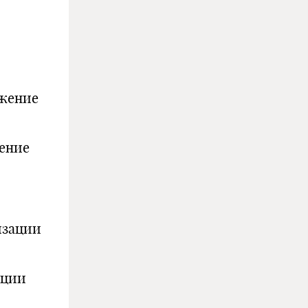
ижение
ение
изации
ации