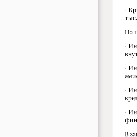
· К
тыс.
По 
· И
вну
· И
эми
· И
кре
· И
фин
В з