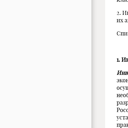
2. 
их 
Спи
1. 
Инв
эко
осу
нео
раз
Рос
уст
пра