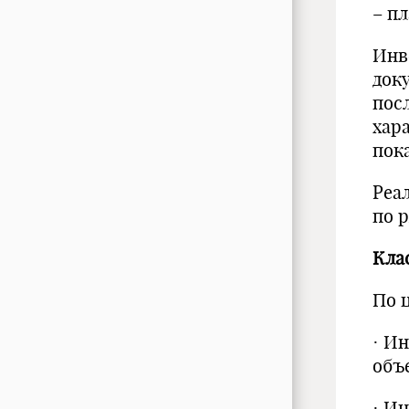
– пл
Инв
док
пос
хар
пок
Реа
по 
Кла
По 
· И
объ
· И