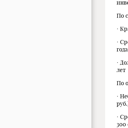
инв
По 
· К
· С
года
· Д
лет
По 
· Н
руб.
· С
300 