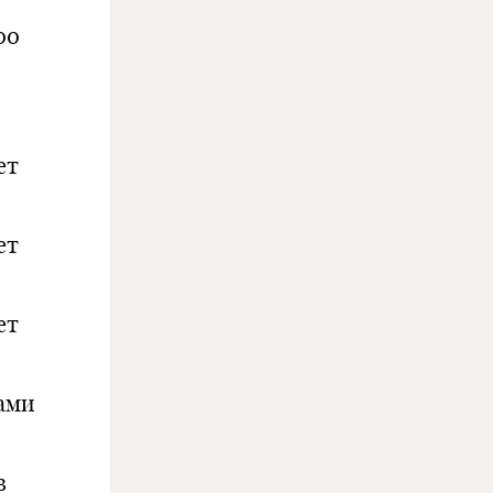
00
ет
ет
ет
ами
в