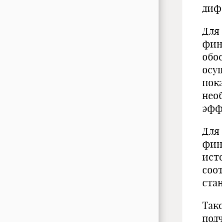
диф
Для
фин
обо
осу
пок
нео
эфф
Для
фин
ист
соо
ста
Так
под