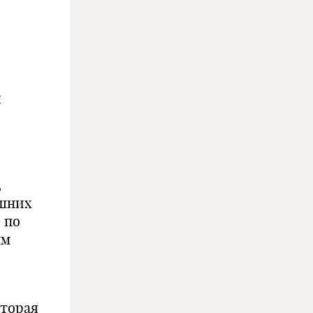
и
,
ешних
 по
ым
оторая