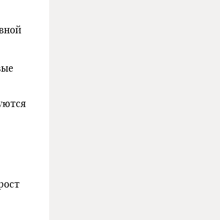
овной
вые
уются
рост