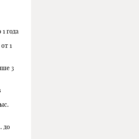
1 года
от 1
ыше 3
в
ыс.
. до