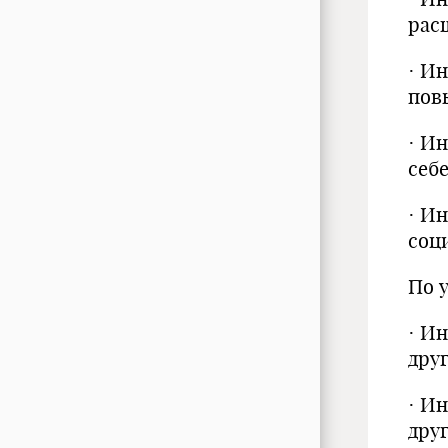
рас
· И
пов
· И
себ
· И
соц
По 
· И
дру
· И
дру