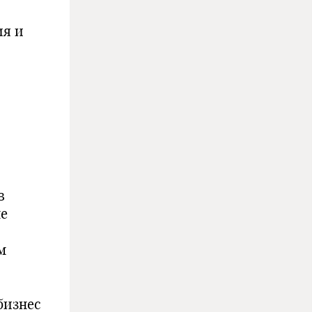
ия и
в
ле
м
бизнес