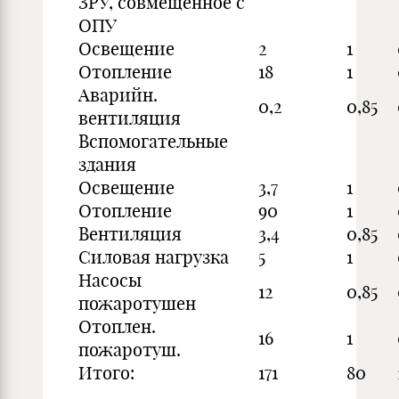
ЗРУ, совмещённое с
ОПУ
Освещение
2
1
Отопление
18
1
Аварийн.
0,2
0,85
вентиляция
Вспомогательные
здания
Освещение
3,7
1
Отопление
90
1
Вентиляция
3,4
0,85
Силовая нагрузка
5
1
Насосы
12
0,85
пожаротушен
Отоплен.
16
1
пожаротуш.
Итого:
171
80