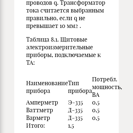
проводов q. Трансформатор
тока считается выбранным
правильно, если q не
превышает 10 мм2 .
Таблица 8.1. Щитовые
электроизмерительные
приборы, подключаемые к
ТА:
Потребл.
Наименование
Тип
мощность,
прибора
прибора
ВА
Амперметр
Э-335
0,5
Ваттметр
Д-335
0,5
Варметр
Д-335
0,5
Итого:
1,5