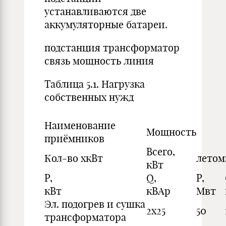
устанавливаются две
аккумуляторные батареи.
подстанция трансформатор
связь мощность линия
Таблица 5.1. Нагрузка
собственных нужд
Наименование
Мощность
приёмников
Всего,
Кол-во xкВт
летом
кВт
P,
Q,
P,
кВт
кВАр
Мвт
Эл. подогрев и сушка
2x25
50
трансформатора