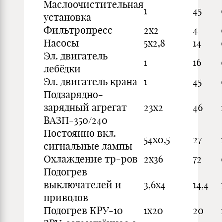
Маслоочистительная
1
45
установка
Фильтропресс
2x2
4
Насосы
5x2,8
14
Эл. двигатель
1
16
лебёдки
Эл. двигатель крана
1
45
Подзарядно-
зарядный агрегат
23x2
46
ВАЗП-350/240
Постоянно вкл.
54x0,5
27
сигнальные лампы
Охлаждение тр-ров
2x36
72
Подогрев
выключателей и
3,6x4
14,4
приводов
Подогрев КРУ-10
1x20
20