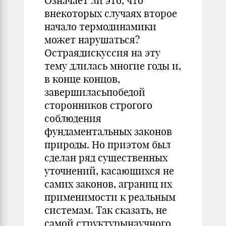
Означает ли это, что
внекоторых случаях второе
начало термодинамики
может нарушаться?
Остраядискуссия на эту
тему длилась многие годы и,
в конце концов,
завершиласьпобедой
сторонников строгого
соблюдения
фундаментальных законов
природы. Но приэтом был
сделан ряд существенных
уточнений, касающихся не
самих законов, аграниц их
применимости к реальным
системам. Так сказать, не
самой структурынаучного