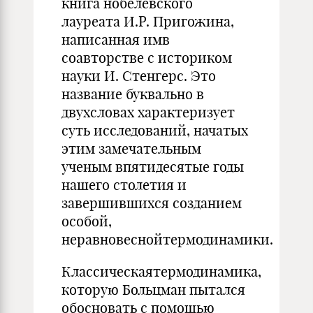
книга нобелевского
лауреата И.Р. Пригожина,
написанная имв
соавторстве с историком
науки И. Стенгерс. Это
название буквально в
двухсловах характеризует
суть исследований, начатых
этим замечательным
ученым впятидесятые годы
нашего столетия и
завершившихся созданием
особой,
неравновеснойтермодинамики.
Классическаятермодинамика,
которую Больцман пытался
обосновать с помощью