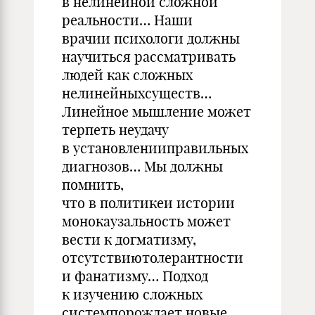
в нелинейной сложной
реальности… Наши
врачии психологи должны
научиться рассматривать
людей как сложных
нелинейныхсуществ…
Линейное мышление может
терпеть неудачу
в установленииправильных
диагнозов… Мы должны
помнить,
что в политикеи истории
монокаузальность может
вести к догматизму,
отсутствиютолерантности
и фанатизму… Подход
к изучению сложных
системпорождает новые