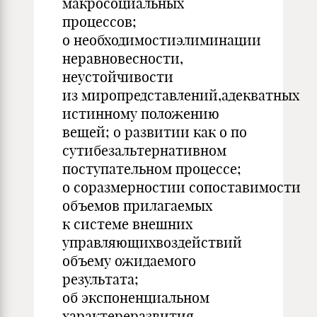
макросоциальных
процессов;
о необходимостиэлиминации
неравновесности,
неустойчивости
из миропредставлений,адекватных
истинному положению
вещей; о развитии как о по
сутибезальтернативном
поступательном процессе;
о соразмерностии сопоставимости
объемов прилагаемых
к системе внешних
управляющихвоздействий
объему ожидаемого
результата;
об экспоненциальном
характереразвития