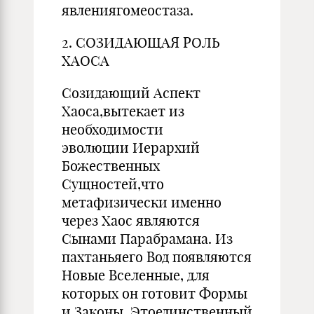
явлениягомеостаза.
2. СОЗИДАЮЩАЯ РОЛЬ
ХАОСА
Созидающий Аспект
Хаоса,вытекает из
необходимости
эволюции Иерархий
Божественных
Сущностей,что
метафизически именно
через Хаос являются
Сынами Парабрамана. Из
пахтаньяего Вод появляются
Новые Вселенные, для
которых он готовит Формы
и Законы. Этоединственный