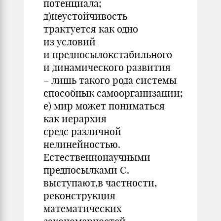
потенциала;
д)неустойчивость
трактуется как одно
из условий
и предпосылокстабильного
и динамического развития
– лишь такого рода системы
способнык самоорганизации;
е) мир может пониматься
как иерархия
средс различной
нелинейностью.
Естественнонаучными
предпосылками С.
выступают,в частности,
реконструкция
математических