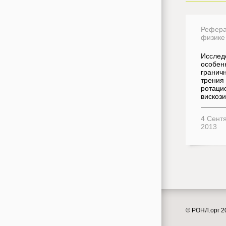
Рефера
физике
Исслед
особен
гранич
трения
ротаци
вискоз
4 Сент
2013
© РОНЛ.орг 2