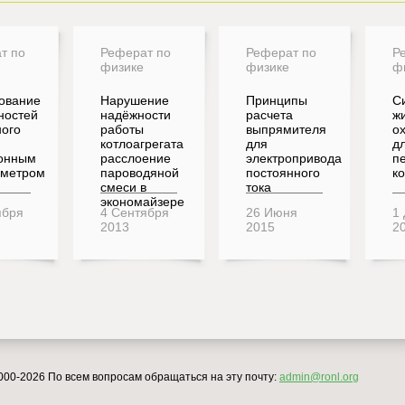
т по
Реферат по
Реферат по
Р
физике
физике
ф
ование
Нарушение
Принципы
С
ностей
надёжности
расчета
ж
ного
работы
выпрямителя
о
котлоагрегата
для
д
онным
расслоение
электропривода
п
иметром
пароводяной
постоянного
к
смеси в
тока
экономайзере
ября
4 Сентября
26 Июня
1
2013
2015
2
000-2026 По всем вопросам обращаться на эту почту:
admin@ronl.org