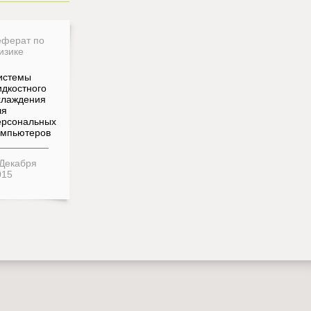
еферат по
изике
истемы
идкостного
хлаждения
ля
ерсональных
омпьютеров
 Декабря
015