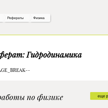
Рефераты
Физика
ферат: Гидродинамика
AGE_BREAK--
работы по физике
еще 