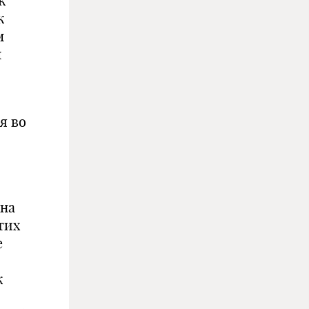
к
к
м
м
я во
 на
тих
е
к