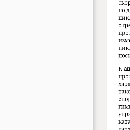
ско
по 
цик
отре
про
изме
цик
нос
К
а
про
хар
так
спо
гим
упр
кат
хар