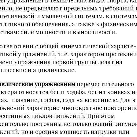
мя упражнения в технических видах спорта, ка
вило, не предъявляют предель­ных требований 
ргетической и мышечной системам, к система
етативного обеспечения, а также к физически
ествам: силе мощности и выносливости.
оответствии с общей кинематической характе­
тикой упражнений, т. е. характером протекани
мени упражнения первой группы делят на
лические и ацик­лические.
иклическим упражнениям
переместительного
ктера относятся бег и ходьба, бег на коньках и
х, плавание, гребля, езда на велосипеде. Для э
ажнений харак­терно многократное повторени
реотипных циклов движений. При этом
осительно постоянны не только общий рисуно
же­ний, но и средняя мощность нагрузки или