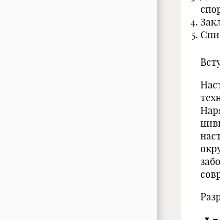
спо
Зак
Спи
Вст
Нас
тех
Нар
цив
нас
окр
заб
сов
Раз