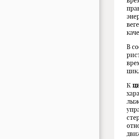
вре
пра
эне
вег
кач
В с
рис
вре
цик
К
ц
хара
лыжа
упр
сте
отн
дви