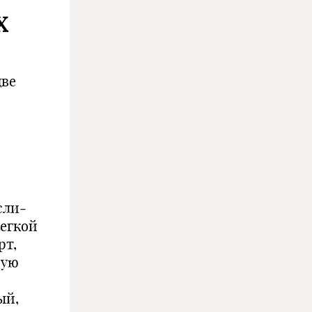
Х
две
сли­
легкой
рт,
рую
,
ый,