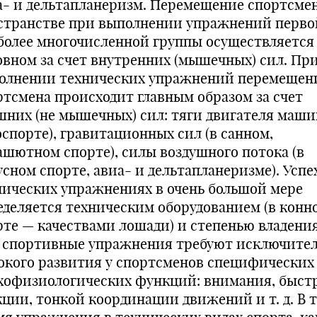
а- и дельтапланеризм. Перемещение спортсмен
странстве при выполнении упражнений перво
более многочисленной группы осуществляется
овном за счет внутренних (мышеч­ных) сил. Пр
олнении технических упражнений перемещен
ртсмена происходит главным образом за счет
шних (не мышечных) сил: тяги двигателя маши
спорте), гравита­ционных сил (в санном,
ашютном спорте), силы воздушного потока (в
сном спорте, авиа- и дельтапланеризме). Успе
нических упражнениях в очень большой мере
еделяется тех­ническим оборудованием (в конн
рте — качествами лошади) и степенью владения
 спортивные упражнения требуют ис­ключите
окого развития у спортсменов специфических
хофизиологических функций: внимания, быст
кции, тон­кой координации движений и т. д. В 