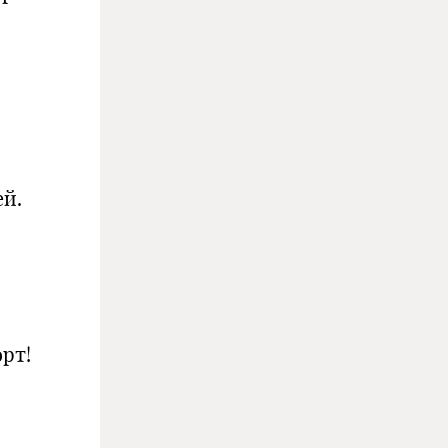
ей.
орт!