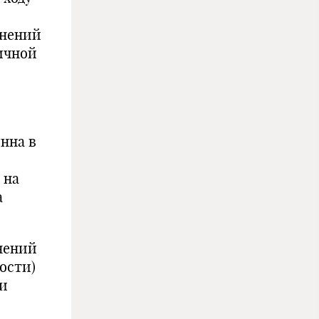
жнений
личной
нна в
 на
а
нений
ости)
ми