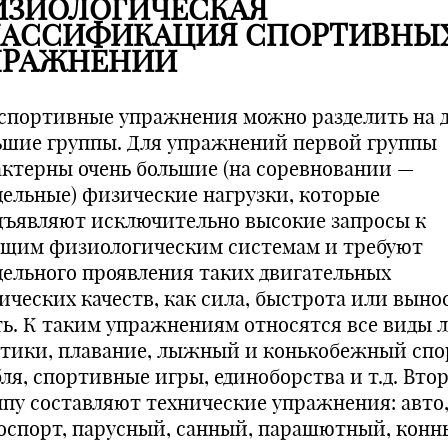
ИЗИОЛОГИЧЕСКАЯ
ЛАССИФИКАЦИЯ СПОРТИВНЫ
ПРАЖНЕНИИ
 спортивные упражнения можно разделить на 
ьшие группы. Для упражнений первой группы
актерны очень боль­шие (на соревновании —
дельные) физические нагрузки, кото­рые
дъявляют исключительно высокие запросы к
ущим фи­зиологическим системам и требуют
дельного проявления таких двигательных
ических качеств, как сила, быстрота или выно
ть. К таким упражнениям относятся все виды 
етики, плавание, лыжный и конькобежный спо
бля, спортивные игры, единоборства и т.д. Вто
ппу составляют технические упражнения: авто
оспорт, парусный, санный, парашютный, конн