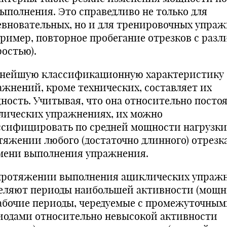
выполнения. Это справедливо не только для
евновательных, но и для тренировочных упра
пример, повторное пробегание отрезков с раз
ростью).
нейшую классификационную характеристику
ажнений, кроме технических, составляет их
ность. Учитывая, что она относительно постоя
лических упражнениях, их можно
ссифицировать по средней мощности нагрузки
­тяжении любого (достаточно длинного) отрезк
мени выполне­ния упражнения.
протяжении выполнения ациклических упраж
е­ляют периоды наибольшей активности (мощн
абочие периоды, чередуемые с промежуточны
ио­дами относительно невысокой активности