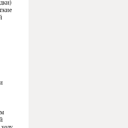
дки)
откие
й
и
ом
й
 ходу