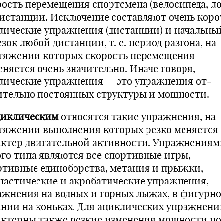
рость перемещения спортсмена (велосипеда, ло
дистанции. Исключение состав­ляют очень кор
лические упражнения (дистанции) и на­чальны
зок любой дистанции, т. е. период разгона, на
тя­жении которых скорость перемещения
няется очень значитель­но. Иначе говоря,
лические упражнения — это упражнения от­
ительно постоянных структуры и мощности.
циклическим
относятся такие упражнения, на
тяжении выполнения которых резко меняется
актер двигательной актив­ности. Упражнениям
ого типа являются все спортивные игры,
ртивные единоборства, метания и прыжки,
настические и акробатические упражнения,
ажнения на водных и горных лы­жах, в фигурн
ании на коньках. Для ациклических упраж­нени
актерны также резкие изменения мощности по