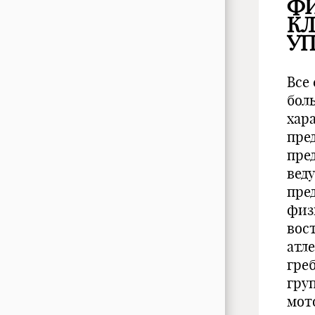
Ф
К
У
Все
бол
хар
пре
пре
вед
пре
физ
вос
атл
гре
гру
мот