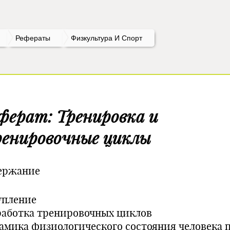
Рефераты
Физкультура И Спорт
ферат: Тренировка и
енировочные циклы
ержание
упление
работка тренировочных циклов
амика физиологического состояния человека 