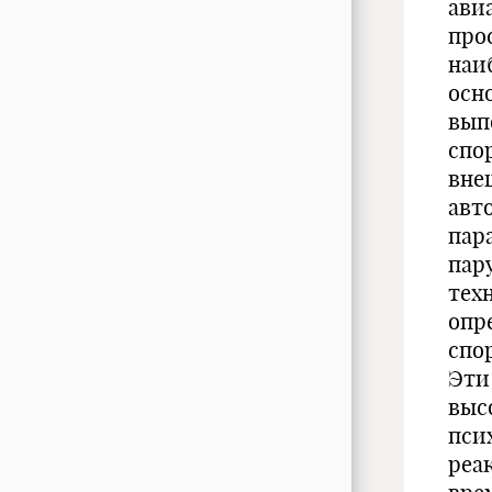
ави
про
наи
осн
вып
спо
вне
авто
пар
пару
тех
опр
спо
Эти
выс
пси
реа