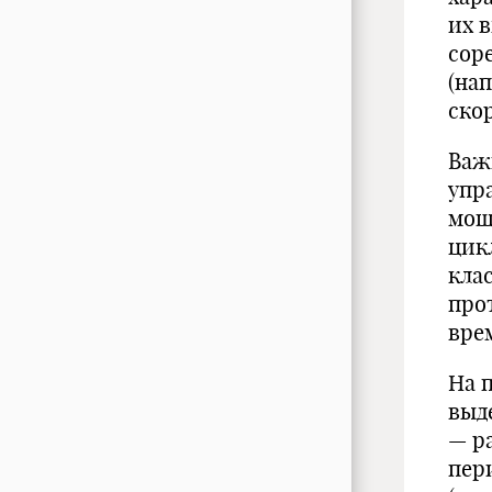
их 
сор
(на
ско
Важ
упр
мощ
цик
кла
про
вре
На 
выд
— р
пер