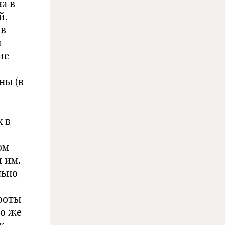
а в
й,
 в
и
ие
ны (в
х в
ом
 им.
льно
роты
то же