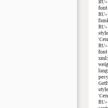
RU»
font
RU»>
fami
RU»
styl
'Cen
RU»
font
xml
weig
lan
ресу
Got
styl
'Cen
RU»>