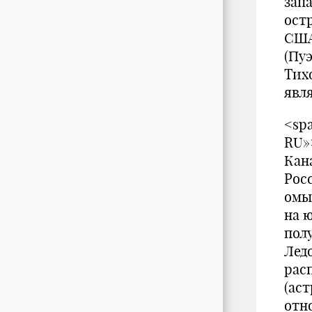
зап
остр
США
(Пу
Тихо
явл
<spa
RU»
Кан
Рос
омы
на 
пол
Лед
рас
(ас
отн