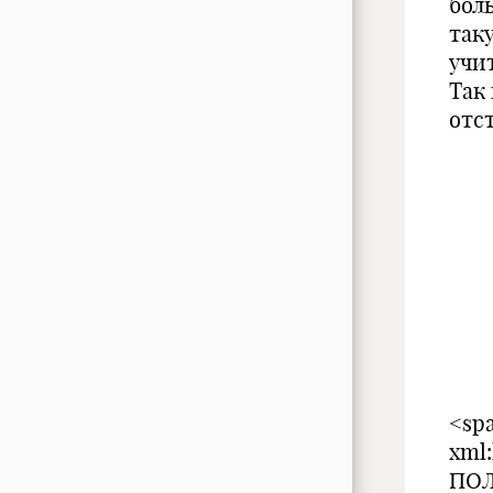
бол
так
учи
Так
отс
<spa
xml
ПОЛО