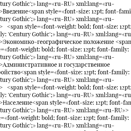
tury Gothic';» lang=«ru-RU» xml:lang=«ru-
Введение<span style=«font-size: 12pt; font-fami
tury Gothic';» lang=«ru-RU» xml:lang=«ru-
 <span style=«font-weight: bold; font-size: 12pt;
ly: 'Century Gothic';» lang=«ru-RU» xml:lang=«r
>Экономико-географическое положение <spa
e=«font-weight: bold; font-size: 12pt; font-family:
tury Gothic';» lang=«ru-RU» xml:lang=«ru-
>Административное и государственное
ойство<span style=«font-size: 12pt; font-family:
tury Gothic';» lang=«ru-RU» xml:lang=«ru-
 <span style=«font-weight: bold; font-size: 12pt;
ly: 'Century Gothic';» lang=«ru-RU» xml:lang=«r
Население<span style=«font-size: 12pt; font-fam
tury Gothic';» lang=«ru-RU» xml:lang=«ru-RU»>
e=«font-weight: bold; font-size: 12pt; font-family:
tury Gothic';» lang=«ru-RU» xml:lang=«ru-