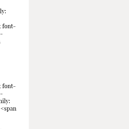
ly:
 font-
u-
n
 font-
u-
ily:
 <span