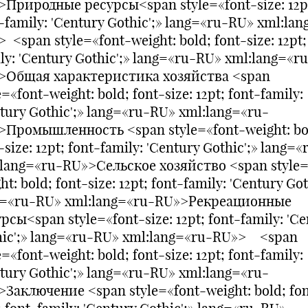
>Природные ресурсы<span style=«font-size: 12p
-family: 'Century Gothic';» lang=«ru-RU» xml:la
 <span style=«font-weight: bold; font-size: 12pt;
ly: 'Century Gothic';» lang=«ru-RU» xml:lang=«r
>Общая характеристика хозяйства <span
e=«font-weight: bold; font-size: 12pt; font-family:
tury Gothic';» lang=«ru-RU» xml:lang=«ru-
>Промышленность <span style=«font-weight: bo
-size: 12pt; font-family: 'Century Gothic';» lang=
:lang=«ru-RU»>Сельское хозяйство <span style=
ht: bold; font-size: 12pt; font-family: 'Century Got
g=«ru-RU» xml:lang=«ru-RU»>Рекреационные
рсы<span style=«font-size: 12pt; font-family: 'C
hic';» lang=«ru-RU» xml:lang=«ru-RU»> <span
e=«font-weight: bold; font-size: 12pt; font-family:
tury Gothic';» lang=«ru-RU» xml:lang=«ru-
Заключение <span style=«font-weight: bold; fon