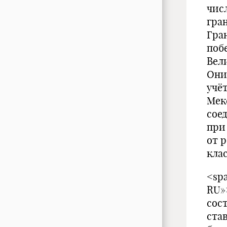
чис
гра
Гра
поб
Вел
Они
учё
Мек
сое
при
от р
кла
<spa
RU»
сост
став