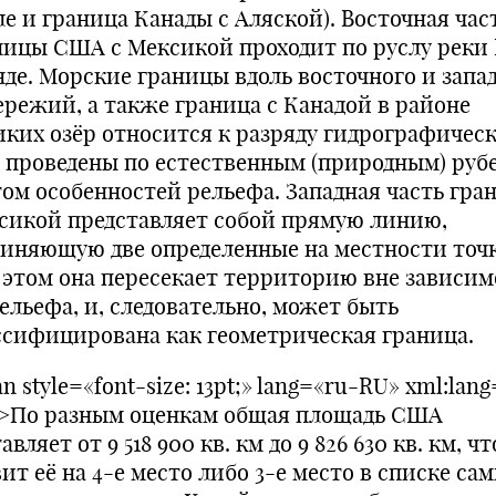
ле и граница Канады с Аляской). Восточная час
ницы США с Мексикой проходит по руслу реки
нде. Морские границы вдоль восточного и запа
ережий, а также граница с Канадой в районе
иких озёр относится к разряду гидрографическ
 проведены по естественным (природным) руб
том особенностей рельефа. Западная часть гра
сикой представляет собой прямую линию,
диняющую две определенные на местности точ
 этом она пересекает территорию вне зависи
ельефа, и, следовательно, может быть
ссифицирована как геометрическая граница.
n style=«font-size: 13pt;» lang=«ru-RU» xml:lan
>По разным оценкам общая площадь США
авляет от 9 518 900 кв. км до 9 826 630 кв. км, чт
ит её на 4-е место либо 3-е место в списке са