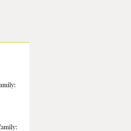
amily:
family: