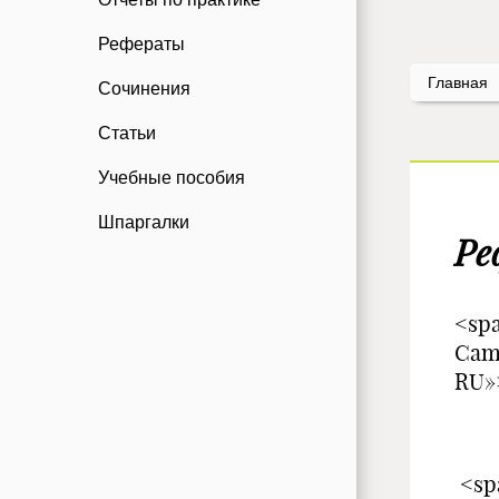
Рефераты
Главная
Сочинения
Статьи
Учебные пособия
Шпаргалки
Ре
<spa
Cam
RU
<spa