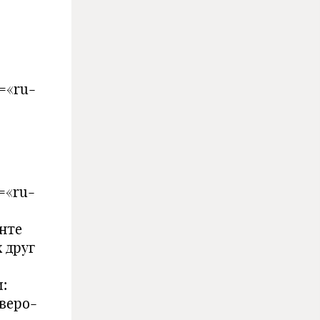
g=«ru-
g=«ru-
нте
 друг
:
веро-