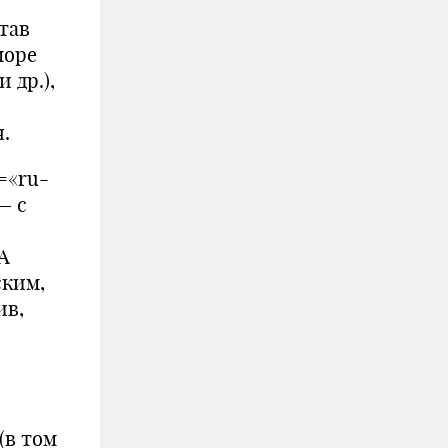
став
море
 др.),
.
g=«ru-
— с
А
ским,
ив,
(в том