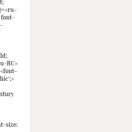
t;
ng=«ru-
 font-
u-
ld;
«ru-RU»
«font-
hic';»
entury
t-size: