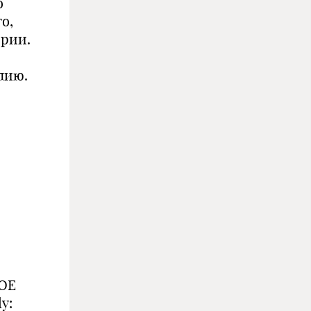
о
о,
ории.
лию.
ОЕ
y: