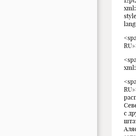
12pt
xml
styl
lan
<spa
RU»
<spa
xml
<spa
RU»
рас
Сев
с д
шта
Аля