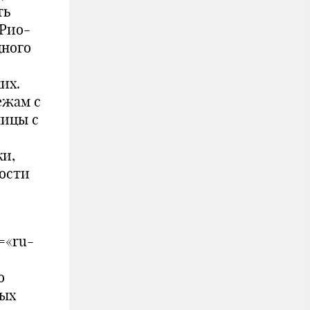
ть
 Рио-
дного
их.
ежам с
ницы с
ки,
мости
g=«ru-
о
мых