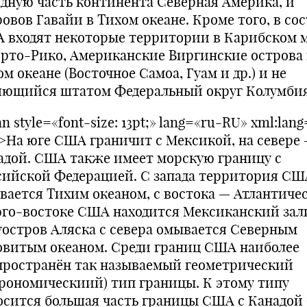
адную часть континента Северная Америка, и
овов Гавайи в Тихом океане. Кроме того, в со
 входят некоторые территории в Карибском 
эрто-Рико, Американские Виргинские острова и
м океане (Восточное Самоа, Гуам и др.) и не
яющийся штатом Федеральный округ Колумбия
n style=«font-size: 13pt;» lang=«ru-RU» xml:lan
>На юге США граничит с Мексикой, на севере 
адой. США также имеет морскую границу с
сийской Федерацией. С запада территория СШ
вается Тихим океаном, с востока — Атлантиче
юго-востоке США находится Мексиканский зал
уостров Аляска с севера омывается Северным
овитым океаном. Среди границ США наиболее
пространён так называемый геометрический
трономическиий) тип границы. К этому типу
осится большая часть границы США с Канадой 