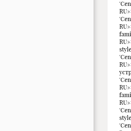
'Cen
RU»>
'Cen
RU»>
fami
RU»
styl
'Cen
RU»
устр
'Cen
RU»>
fami
RU»>
'Cen
styl
'Cen