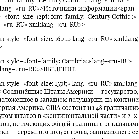
; font-family: 'Century Gothic';» lang=«ru-RU»
:lang=«ru-RU»>Источники информации<span
e=«font-size: 12pt; font-family: 'Century Gothic';»
g=«ru-RU» xml:lang=«ru-RU»>
n style=«font-size: 16pt;» lang=«ru-RU» xml:lan
>
n style=«font-family: Cambria;» lang=«ru-RU»
:lang=«ru-RU»>ВВЕДЕНИЕ
n style=«font-size: 13pt;» lang=«ru-RU» xml:lan
>Соединённые Штаты Америки — государство,
положенное в западном полушарии, на контине
ерная Америка. США состоит из 48 граничащих
ругом штатов в «континентальной части» и 2-х
тов, не имеющих общей границы с остальными
ски — огромного полуострова, занимающего се