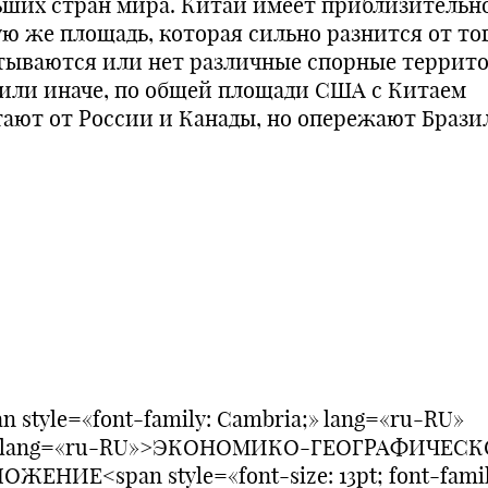
ьших стран мира. Китай имеет приблизительн
ую же площадь, которая сильно разнится от тог
тываются или нет различные спорные террит
 или иначе, по общей площади США с Китаем
тают от России и Канады, но опережают Брази
n style=«font-family: Cambria;» lang=«ru-RU»
:lang=«ru-RU»>ЭКОНОМИКО-ГЕОГРАФИЧЕСК
ЖЕНИЕ<span style=«font-size: 13pt; font-famil