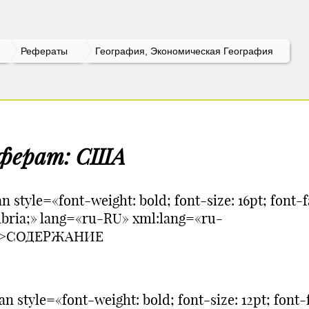
Рефераты
География, Экономическая География
ферат: США
n style=«font-weight: bold; font-size: 16pt; font-f
bria;» lang=«ru-RU» xml:lang=«ru-
»>СОДЕРЖАНИЕ
n style=«font-weight: bold; font-size: 12pt; font-