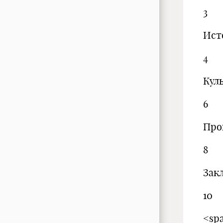
3
Ист
4
Кул
6
Про
8
Зак
10
<spa