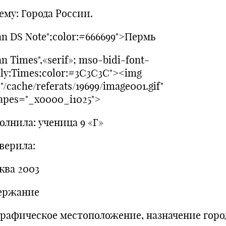
ему: Города России.
n DS Note";color:#666699">Пермь
n Times",«serif»; mso-bidi-font-
ily:Times;color:#3C3C3C"><img
"/cache/referats/19699/image001.gif"
apes="_x0000_i1025">
олнила: ученица 9 «Г»
верила:
ква 2003
ержание
графическое местоположение, назначение горо