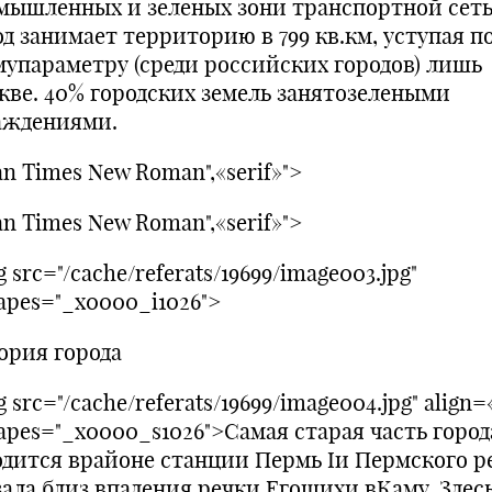
мышленных и зеленых зони транспортной сет
од занимает территорию в 799 кв.км, уступая п
мупараметру (среди российских городов) лишь
кве. 40% городских земель занятозелеными
аждениями.
n Times New Roman",«serif»">
n Times New Roman",«serif»">
 src="/cache/referats/19699/image003.jpg"
hapes="_x0000_i1026">
ория города
 src="/cache/referats/19699/image004.jpg" align=«
hapes="_x0000_s1026">Самая старая часть город
одится врайоне станции Пермь Iи Пермского р
ала близ впадения речки Егошихи вКаму. Здесь 