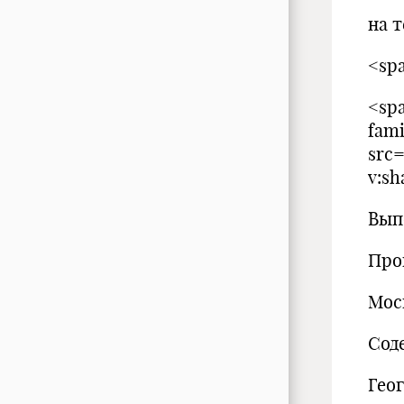
на т
<spa
<spa
fam
src=
v:sh
Вып
Про
Мос
Сод
Гео