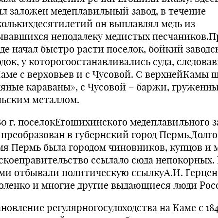
был заложен медеплавильный завод, в течение
колькихдесятилетий он выплавлял медь из
ывавшихся неподалеку медистых песчаников.П
оде начал быстро расти поселок, бойкий заводс
одок, у которогоостанавливались суда, следова
Каме с верховьев и с Чусовой. С верхнейКамы 
ляные караваны», с Чусовой – баржи, груженн
льским металлом.
780 г. поселокЕгошихинского медеплавильного з
 преобразован в губернский город Пермь.Долго
мя Пермь была городом чиновников, купцов и 
скоеправительство ссылало сюда непокорных. 
ми отбывали политическую ссылкуА.И. Герцен, 
оленко и многие другие выдающиеся люди Рос
новление регулярногосудоходства на Каме с 184