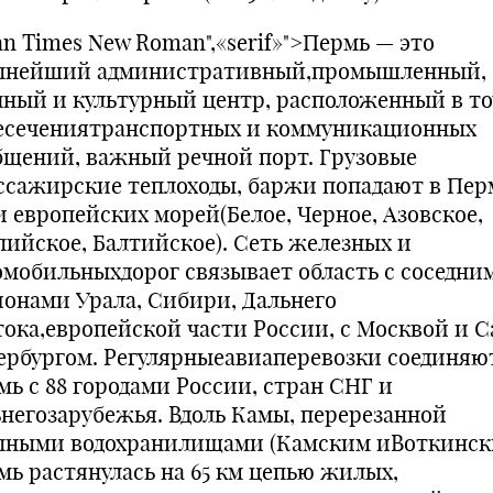
an Times New Roman",«serif»">Пермь — это
пнейший административный,промышленный,
чный и культурный центр, расположенный в то
есечениятранспортных и коммуникационных
бщений, важный речной порт. Грузовые
ссажирские теплоходы, баржи попадают в Пер
и европейских морей(Белое, Черное, Азовское,
пийское, Балтийское). Сеть железных и
омобильныхдорог связывает область с соседни
ионами Урала, Сибири, Дальнего
тока,европейской части России, с Москвой и С
ербургом. Регулярныеавиаперевозки соединяю
мь с 88 городами России, стран СНГ и
ьнегозарубежья. Вдоль Камы, перерезанной
пными водохранилищами (Камским иВоткинск
мь растянулась на 65 км цепью жилых,