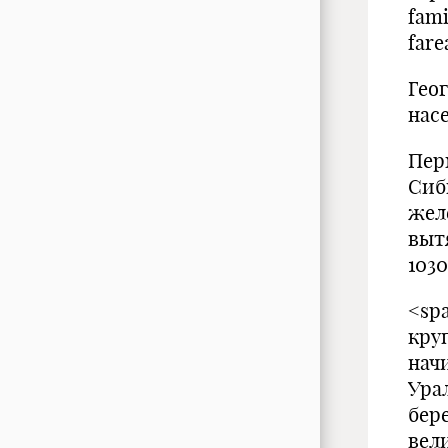
fam
fare
Гео
нас
Пер
Сиб
жел
выт
1030
<sp
кру
нач
Ура
бер
вели