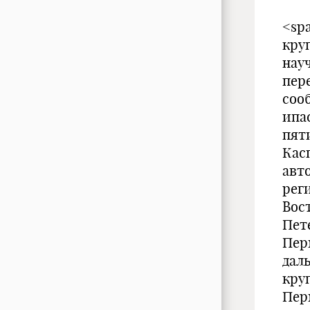
<sp
кру
нау
пер
соо
ипа
пят
Кас
авт
рег
Вос
Пет
Пер
дал
кру
Пер