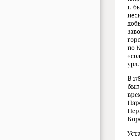
г. 
нес
доб
зав
гор
по 
«со
ура
В 1
был
вре
Цар
Пер
Кор
Уста