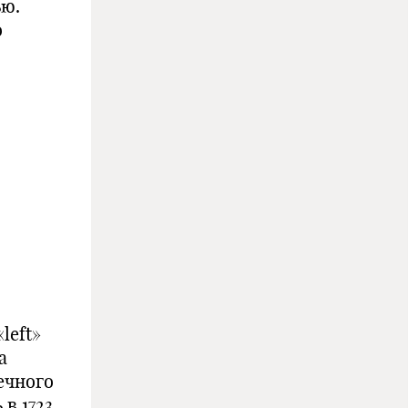
ью.
о
left»
а
ечного
в 1723