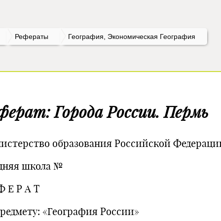
Рефераты
География, Экономическая География
ферат: Города России. Пермь
истерство образования Российской Федераци
дняя школа №
Ф Е Р А Т
предмету: «География России»