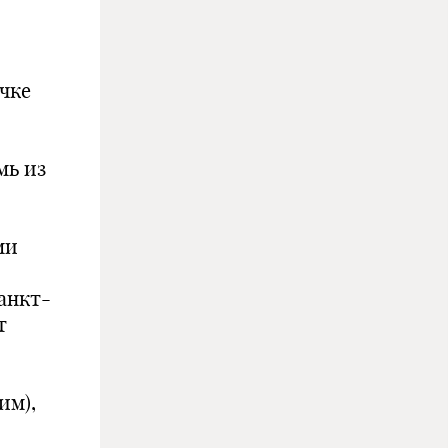
чке
мь из
ми
анкт-
т
им),