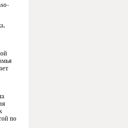
mso-
а,
кой
амья
ает
па
ия
х
той по