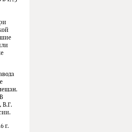
ри
кой
вшие
шли
ые
авода
е
мещан.
В
В.Г.
сии.
6 г.