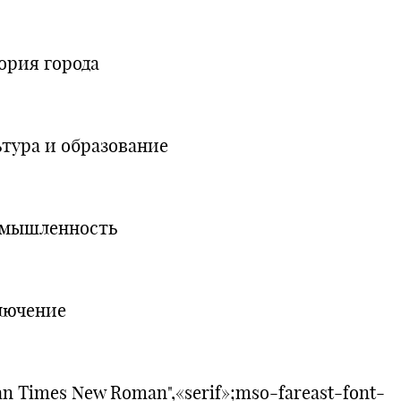
ория города
ьтура и образование
мышленность
лючение
n Times New Roman",«serif»;mso-fareast-font-