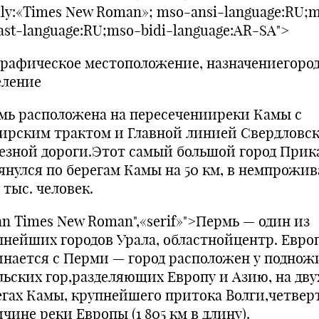
ily:«Times New Roman»; mso-ansi-language:RU;
ast-language:RU;mso-bidi-language:AR-SA">
графическое местоположение, назначениегород
еление
мь расположена на пересеченииреки Камы с
ирским трактом и Главной линией Свердловс
езной дороги.Этот самый большой город Прик
янулся по берегам Камы на 50 км, в немпрожив
 тыс. человек.
an Times New Roman",«serif»">Пермь — один из
пнейших городов Урала, областнойцентр. Евро
инается с Перми — город расположен у поднож
льских гор,разделяющих Европу и Азию, на дву
егах Камы, крупнейшего притока Волги,четвер
чине реки Европы (1 805 км в длину).