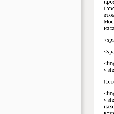
про
Гор
это
Мос
нас
<spa
<spa
<img
v:s
Ист
<img
v:s
нах
вокз