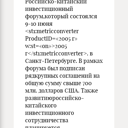
Российско-китайский
инвестиционный
форум,который состоялся
9-10 июня
<st1:metricconverter
ProductID=«2005 г»
w:st=«on»>2005
г</st1:metricconverter>. в
Санкт-Петербурге. В рамках
форума был подписан
рядкрупных соглашений на
общую сумму свыше 700
млн. долларов США. Также
развитиюроссийско-
китайского
инвестиционного
сотрудничества
планируется