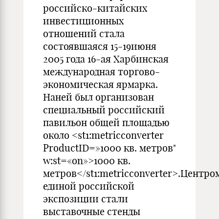
российско-китайских
инвестиционных
отношений стала
состоявшаяся 15-19июня
2005 года 16-ая Харбинская
международная торгово-
экономическая ярмарка.
Наней был организован
специальный российский
павильон общей площадью
около <st1:metricconverter
ProductID=»1000 кв. метров"
w:st=«on»>1000 кв.
метров</st1:metricconverter>.Центро
единой российской
экспозиции стали
выставочные стенды