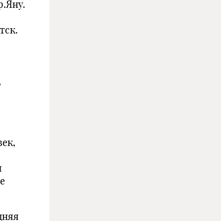
р.Яну.
тск.
,
век,
и
ое
дняя