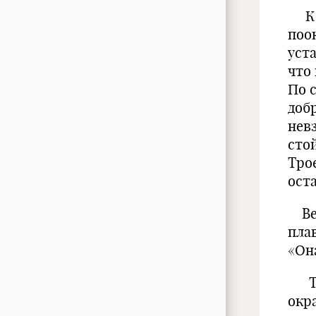
Коч
поо
уст
что
По 
доб
нев
сто
Тро
оста
Вес
пла
«Он
Тру
окр