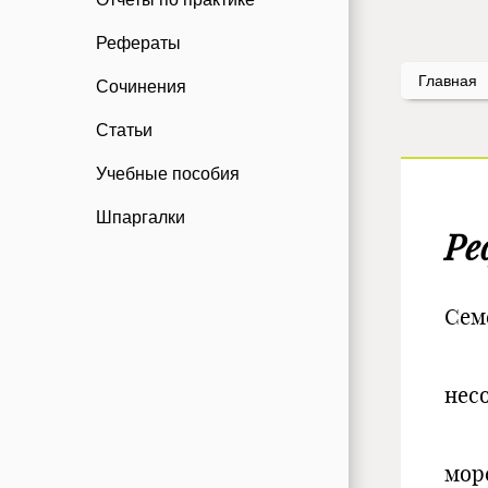
Рефераты
Главная
Сочинения
Статьи
Учебные пособия
Шпаргалки
Ре
Сем
С
нес
д
мор