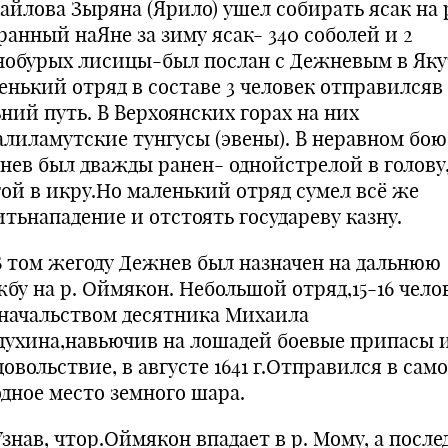
айлова Зыряна (Ярило) ушел собирать ясак на 
ранный наЯне за зиму ясак- 340 соболей и 2
нобурых лисицы-был послан с Дежневым в Яку
енький отряд в составе 3 человек отправилсяв
ний путь. В Верхоянских горах на них
алиламутские тунгусы (эвены). В неравном бою
нев был дважды ранен- однойстрелой в голову
гой в икру.Но маленький отряд сумел всё же
итьнападение и отстоять государеву казну.
ом жегоду Дежнев был назначен на дальнюю
бу на р. Оймякон. Небольшой отряд,15-16 чело
 начальством десятника Михаила
духина,навьючив на лошадей боевые припасы 
овольствие, в августе 1641 г.Отправился в сам
одное место земного шара.
ав, чтор.Оймякон впадает в р. Мому, а после