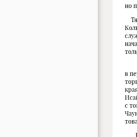
но 
Тяж
Кол
слу
нач
тол
Нес
в п
тор
кра
Иса
с т
Чау
тов
В 1