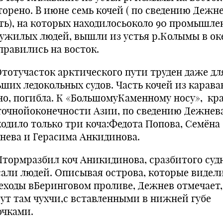
торено. В июне семь кочей ( по сведению Дежн
ть), на которых находилосьоколо 90 промышл
лужилых людей, вышли из устья р.Колымы в ок
правились на восток.
тучасток арктического пути труден даже дл
ших ледокольных судов. Часть кочей из караван
но, погибла. К «БольшомуКаменному носу», кр
точнойоконечности Азии, по сведению Дежнева
ходило только три коча:Федота Попова, Семёна
нева и Герасима Анкидинова.
рмразбил коч Аникидинова, сразбитого суд
сали людей. Описывая острова, которые видел
еходы вБеринговом проливе, Дежнев отмечает,
ут там чухчи,с вставленными в нижней губе
очками.