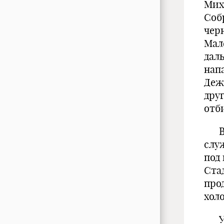
Мих
Соб
чер
Мал
даль
нап
Деж
дру
отб
В т
служ
под
Ста
прод
хол
Узн