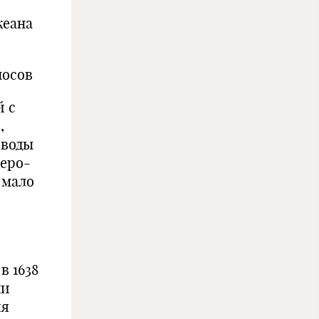
на
ов
 с
,
 воды
веро-
 мало
в 1638
ни
ия