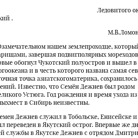
едовитого океа
хий .
М.В.Ломонос
мечательном нашем землепроходце, который
арищами, завершая подвигполярных мореходов
рвые обогнул Чукотский полуостров и вышел в
огоокеана и в честь которого названа самая се
точная точка азиатскогоматерика, сохранилось
дений. Известно, что Семён Дежнев был родом
еликого Устюга. Год рождения и время ухода из
ныхмест в Сибирь неизвестны.
ен Дежнев служил в Тобольске, Енисейске и 
Был переведен в Якутский острог. Впервые же д
ей службы в Якутске Дежнев с отрядом Дмитр