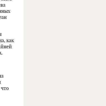
ева
енных
еан
я
а, как
айней
,
на
и
 что