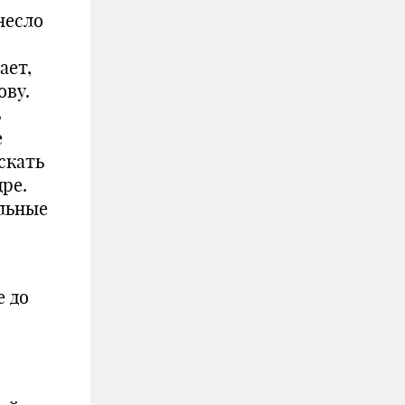
несло
ает,
ову.
ь
е
скать
ре.
альные
е до