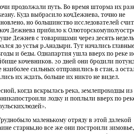
и продолжали путь. Во время шторма их раз
кеану. Куда выбрасило кочДежнева, точно не
ановлено, но большинство исследователей счит
 коч Дежнева прибило к Олюторскомуполуостр
суше Дежнев с товарищами через десять недел
рался до устья р.Анадыри. Тут начались главны
згоды и беды. Однапартия ушла вверх по реке и
йбище кочевников. 20 дней они бродили потунд
е наиболее сильных отправились в стан, а ост
лись их ждать, больше их никто не видел.
ной, когда вскрылась река, землепроходцы из
вникапостроили лодку и поплыли вверх по рек
аульскихлюдей».
днобыло маленькому отряду в этой далекой
аине старны,но все же они построили зимовье,