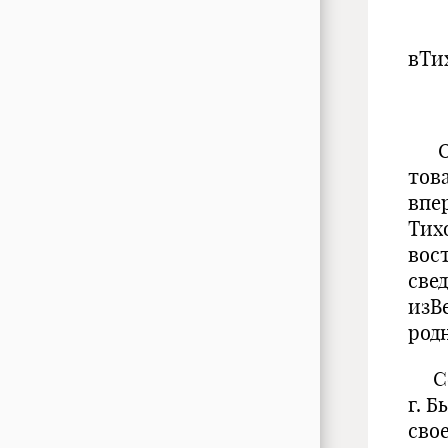
Л
вТи
Оза
тов
впе
Тих
вос
све
изВ
род
Сем
г. 
сво