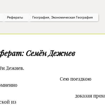
Рефераты
География, Экономическая География
ферат: Семён Дежнев
ён Дежнев.
ею поездкою
омненно
оказан прохо
ской из