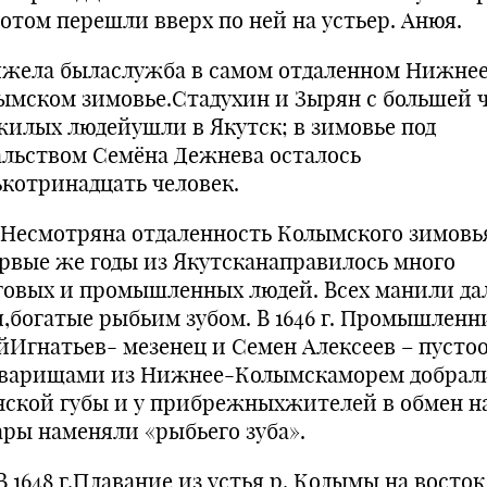
потом перешли вверх по ней на устьер. Анюя.
ела быласлужба в самом отдаленном Нижне
ымском зимовье.Стадухин и Зырян с большей 
жилых людейушли в Якутск; в зимовье под
альством Семёна Дежнева осталось
ькотринадцать человек.
мотряна отдаленность Колымского зимовья
ервые же годы из Якутсканаправилось много
говых и промышленных людей. Всех манили да
я,богатые рыбьим зубом. В 1646 г. Промышленн
йИгнатьев- мезенец и Семен Алексеев – пусто
оварищами из Нижнее-Колымскаморем добрали
нской губы и у прибрежныхжителей в обмен н
ары наменяли «рыбьего зуба».
648 г.Плавание из устья р. Колымы на восток