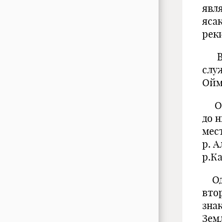
явл
яса
рек
Вме
слу
Ойм
Отр
до 
мес
р. А
р.К
Одн
вто
зна
Зем