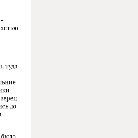
е-
частью
, туда
льние
ики
озерец
сь до
а
 было