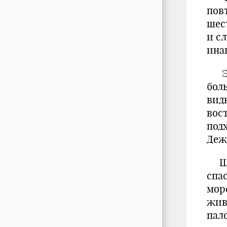
пов
шес
и с
ина
Это
боль
вид
вос
под
Деж
Што
спа
мор
жив
пал