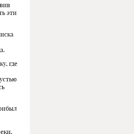
авив
ть эти
писка
а.
у, где
 устью
сь
рибыл
еки,