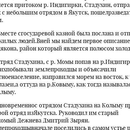
яется притоком р. Индигирки, Стадухин, отпр
к с небольшим отрядом в Якутск, пошелразведа
и.
сте сгосударевой казной была послана и от
жилых людей.Вней мы найдем первое описание
якона, район который является полюсом холод
яд Стадухина, с р. Момы попав на р.Индигирк
нихпобывали землепроходцы и объясачили
тноенаселение, направился морем на восток, к
лазеи,а оттуда на р.Ковыму, как тогда называла
алыму.
овременнос отрядом Стадухина на Колыму п
рой отряд изЯкутска. Руководил им старый
комый Дежнева Дмитрий Зырян.
лепроходцывначале поселились в самом устье р