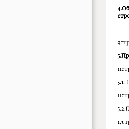
4.О
стр
9стр
5.П
11ст
5.1
11ст
5.2
17ст