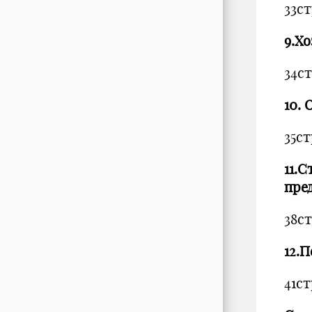
33с
9.Х
34с
10.
35ст
11.
пре
38с
12.
41ст