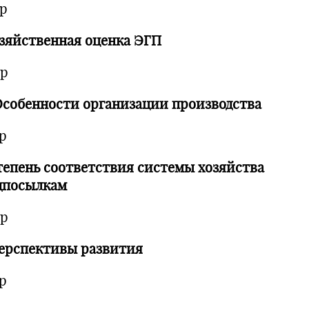
тр
озяйственная оценка ЭГП
тр
 Особенности организации производства
р
Степень соответствия системы хозяйства
дпосылкам
тр
Перспективы развития
р