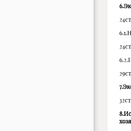
6.Э
24с
6.1.
24с
6.2
29с
7.Э
32с
8.И
хоз