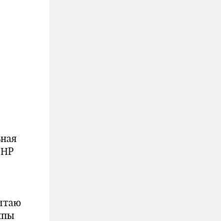
ьная
КНР
Китаю
мпы