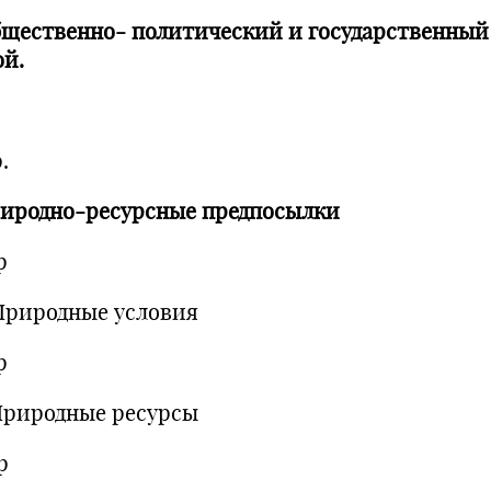
бщественно- политический и государственный
ой.
.
риродно-ресурсные предпосылки
р
. Природные условия
р
.Природные ресурсы
р