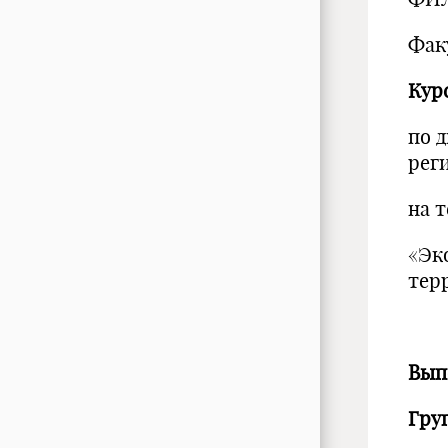
Фак
Кур
по 
рег
на т
«Эк
тер
Вып
Гру