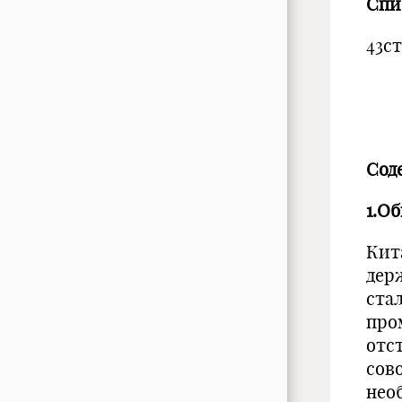
Спи
43с
Сод
1.О
Кит
дер
ста
про
отс
сов
нео