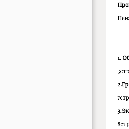
Про
Пен
1. 
3стр
2.Г
7стр
3.Э
8стр