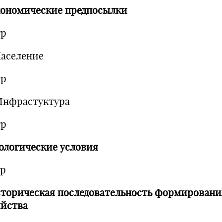
кономические предпосылки
тр
Население
тр
.Инфрастуктура
тр
кологические условия
тр
сторическая последовательность формировани
яйства