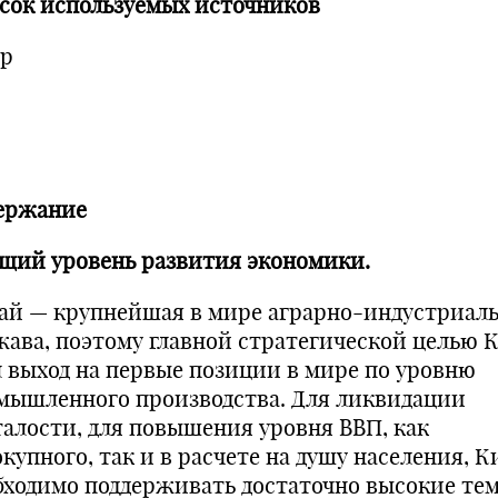
сок используемых источников
тр
ержание
бщий уровень развития экономики.
ай — крупнейшая в мире аграрно-индустриал
жава, поэтому главной стратегической целью 
л выход на первые позиции в мире по уровню
мышленного производства. Для ликвидации
талости, для повышения уровня ВВП, как
окупного, так и в расчете на душу населения, 
бходимо поддерживать достаточно высокие те