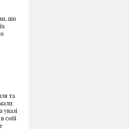
зи, що
їх
що
лля та
имали
а увазі
в собі
е