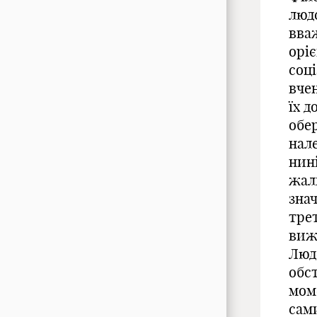
люд
вва
орі
соц
вче
їх д
обер
нале
нин
жал
зна
тре
виж
Люд
обст
мом
сам