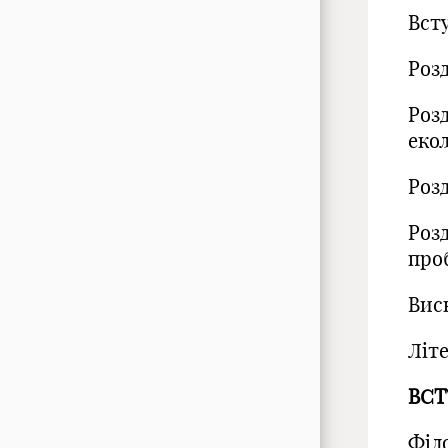
Вст
Розд
Розд
еко
Розд
Розд
про
Вис
Літ
ВСТ
Філо