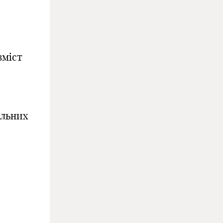
зміст
альних