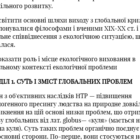
ільного розвитку.
світити основні шляхи виходу з глобальної кри
понувалися філософами і вченими XIX-XX ст. і 
льне співвіднесення з екологічною ситуацією, 
лася.
оказати роль і місце екологічного виховання в
альному контексті екологічної проблеми
ДІЛ 1
.
СУТЬ І ЗМІСТ ГЛОБАЛЬНИХ ПРОБЛЕМ
н з об'єктивних наслідків НТР — підвищення
ногенного пресингу людства на природне довкі
икнення на цій основі низки проблем, що отр
у глобальних від лат. globus— «куля» (мається н
а куля). Суть таких проблем органічно поєднує 
 основні сторони. По-перше, вони стосуються н