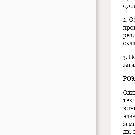
сусп
2. О
про
реа
скла
3. П
заг
РОЗ
Оди
тех
вин
назв
земн
дві