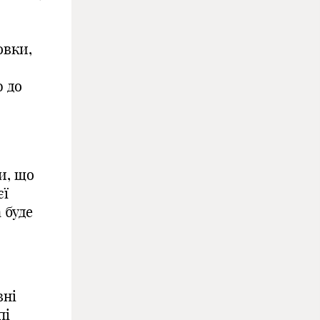
овки,
 до
и, що
єї
 буде
вні
пі