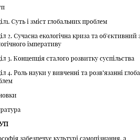
уп
іл1. Суть і зміст глобальних проблем
іл 2. Сучасна екологічна криза та об'єктивний 
логічного імперативу
іл 3. Концепція сталого розвитку суспільства
іл 4. Роль науки у вивченні та розв’язанні глоб
блем
новки
ература
УП
софія забезпечує культурі самопізнання, а