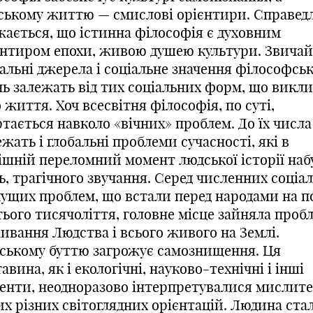
ському життю — смислові орієнтири. Справед
жається, що істинна філософія є духовним
єнтиром епохи, живою душею культури. Звичай
іальні джерела і соціальне значення філософсь
нь залежать від тих соціальних форм, що викл
о життя. Хоч всесвітня філософія, по суті,
тається навколо «вічних» проблем. До їх числа
жать і глобальні проблеми сучасності, які в
ішній переломний момент людської історії набу
ь, трагічного звучання. Серед численних соціа
чущих проблем, що встали перед народами на п
тього тисячоліття, головне місце зайняла проб
ивання Людства і всього живого на Землі.
ському буттю загрожує самознищення. Ця
авина, як і екологічні, науково-технічні і інші
енти, неодноразово інтерпретувалися мислит
их різних світоглядних орієнтацій. Людина ста