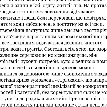
еби людини в їжі, одягу, житлі і т. д. На протязі
редньої історії їх задоволення відбувалося
оматично і люди були переконані, що повітрям,
унтом вони забезпечені в достатку на всі часи.
тверезіння наступило лише декілька десятиріч 
 в зв’язку з наростанням загрози екологічної 
в все гострішим відчуватися дефіцит чистого
тря, води і грунтів. Сьогодні всім ясно, що здо
колишнє середовище не менш значуще, ніж
еріальні і духовні потреби. Було б великою по
жати, наче б з екологічною кризою можна
авитися за допомогою лише економічних заході
логічна криза зумовлена «стрілками», що напр
нашої технократичної цивілізації до конкретн
остей і категорій, без коректування яких не 
ступити до радикальних змін. При переорієнта
егорій поняття природи повинне стати центра