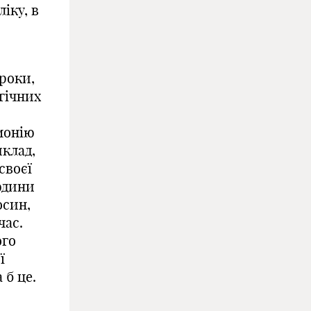
іку, в
 роки,
гічних
монію
иклад,
своєї
юдини
осин,
час.
ого
ї
 б це.