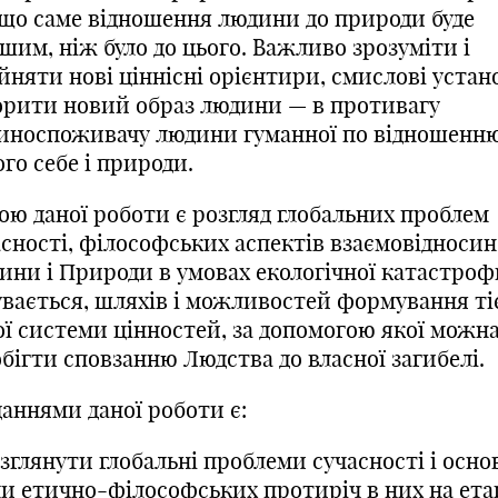
 що саме відношення людини до природи буде
шим, ніж було до цього. Важливо зрозуміти і
йняти нові ціннісні орієнтири, смислові устан
орити новий образ людини — в противагу
иноспоживачу людини гуманної по відношенню
го себе і природи.
ою даної роботи є розгляд глобальних проблем
асності, філософських аспектів взаємовідносин
ини і Природи в умовах екологічної катастроф
увається, шляхів і можливостей формування ті
ої системи цінностей, за допомогою якої можна
бігти сповзанню Людства до власної загибелі.
даннями даної роботи є:
озглянути глобальні проблеми сучасності і осно
ли етично-філософських протиріч в них на ета