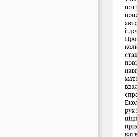
потр
попе
авт
і гр
Про
коли
ста
пові
нав
мат
вва
спр
Еко
рух 
цінн
при
кат