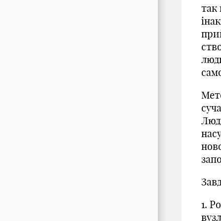
так
інак
при
ств
люд
само
Мет
суч
Люд
нас
нов
запо
Зав
1. Р
вуз