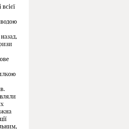
 всієї
 водою
назад,
кризи
рове
милкою
в.
авляли
их
можна
ції
льним,