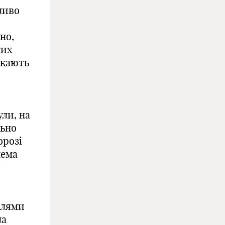
ливо
но,
ких
икають
ли, на
льно
орозі
лема
елями
ла