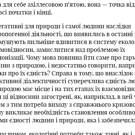
 для себе ахіллесовою п’ятою, вона — точка відл
всі початки і кінці.
егативні для природи і самої людини наслідки
опогенної діяльності, що виявились в останні
мушують пильніше вдивитися в систему еколо
ємовідносин, замислитися над проблемою їх
монізації. Чому мова повинна йти саме про гар
ини з природою, і недостатньо говорити, напр
ки про їх єдність? Справа в тому, що внаслідок 
єктивної діалектичності суперечлива єдність л
иродою має місце і на тих етапах їх взаємовідн
 ці відносини загострені, як, наприклад, в цей 
ом з тим потреба виходу з справжнього кризов
ну викликає необхідність становлення особливо
и єдності людини і природи, яка і забезпечила
м чином, екологічні потреби також давні, як і