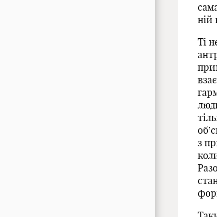
сама
ній 
Ті н
антр
при
вза
гар
люд
тіль
об’
з пр
коли
Раз
ста
форм
Таки