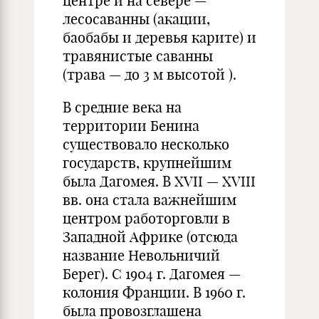
центре и на севере —
лесосаванны (акации,
баобабы и деревья карите) и
травянистые саванны
(трава — до 3 м высотой ).
В средние века на
территории Бенина
существовало несколько
государств, крупнейшим
была Дагомея. В XVII — XVIII
вв. она стала важнейшим
центром работорговли в
Западной Африке (отсюда
название Невольничий
Берег). С 1904 г. Дагомея —
колония Франции. В 1960 г.
была провозглашена