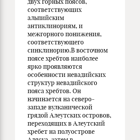
двух горных поясов,
соответствующих
альпийским
антиклинориям, и
межгорного понижения,
соответствующего
синклинорию.В восточном
поясе хребтов наиболее
ярко проявляются
особенности невадийских
структур невадийского
пояса хребтов. Он
начинается на северо-
западе вулканической
грядой Алеутских островов,
переходящих в Алеутский
хребет на полуострове
Аляска, затем в