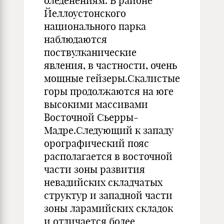
оледенениям. В районе
Йеллоустонского
национального парка
наблюдаются
поствулканические
явления, в частности, очень
мощные гейзеры.Скалистые
горы продолжаются на юге
высокими массивами
Восточной Сьерры-
Мадре.Следующий к западу
орографический пояс
располагается в восточной
части зоны развития
невадийских складчатых
структур и западной части
зоны ларамийских складок
и отличается более