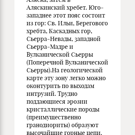
Аляскинский хребет. Юго-
западнее этот пояс состоит
из гор: Св. Ильи, Берегового
хребта, Каскадных гор,
Сьерра-Невады, 3ападной
Сьерра-Мадре и
Вулканической Сьерры
(Поперечной Вулканической
Сьерры).На геологической
карте эту зону легко можно
оконтурить по выходам
интрузий. Трудно
поддающиеся эрозии
кристаллические породы
(преимущественно
гранодиориты) образуют
высочайшие горные цепи.