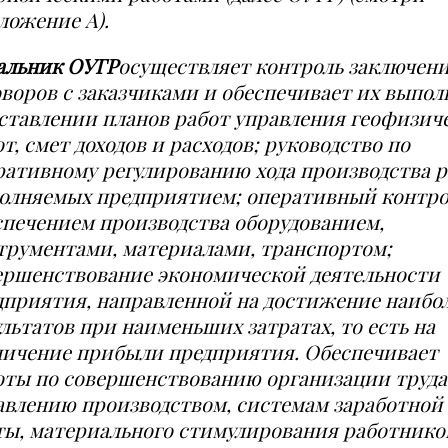
ложение А).
альник ОУГР
осуществляет контроль заключен
оворов с заказчиками и обеспечивает их выпол
оставлении планов работ управл
е
ния геофизич
т, смет доходов и расходов; руководство по
рати
в
ному регулированию хода производства р
олняемых предприятием; операти
в
ный контро
спечением производства оборудованием,
труме
н
тами, материалами, транспортом;
ершенствование экономической деятельн
о
сти
дприятия, направленной на достижение наибо
ультатов при наименьших затратах, то есть на
личение прибыли предприятия. Обеспеч
и
вает
оты по совершенствованию организации труда
авлению произво
д
ством, системам заработной
ты, материального стимулирования работнико