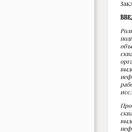
Зак
ВВЕ
Рол
под
объ
скв
орг
выд
неф
раб
исс
Про
скв
выд
неф