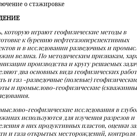
лючение о стажировке
ДЕНИЕ
ь, которую играют геофизические методы в
готовке к бурению нефтегазоперспективных
ектов и в исследовании разведочных и промыс
ажин велика. По методическим признакам, хар
анизации производства и кругу решаемых зада
еляют два основных вида геофизических работ
ть и газ
-
разведочные (полевые) геофизически
оты и промыслово-геофизические (скважинны
ледования.
мыслово-геофизические исследования в глубо
ажинах используются для изучения разрезов и
еления в них продуктивных пластов, оценки за
ти и газа открытых месторождений, контроля 