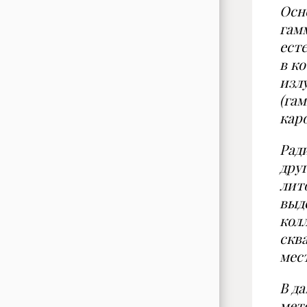
Осн
гам
ест
в к
изл
(га
каро
Рад
дру
лит
выд
кол
скв
мес
В д
мет