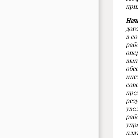
при
Нач
дог
в с
рабо
опе
вып
обе
инс
сов
пре
рез
уве
раб
упр
пла