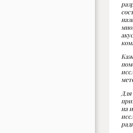
раз
сос
наз
мно
аку
ком
Каж
пом
исс
мет
Для
при
на 
исс
рад