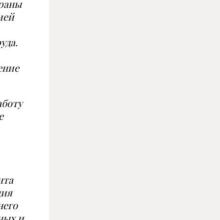
храны
ией
уда.
ение
аботу
е
нта
ция
него
ных и