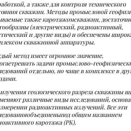
работкой, а также для контроля технического
тояния скважин. Методы промысловой геофиз
ываемые также
каротажо
м
скважин, достаточн
гообразны (электрический, радиоактивный,
стический и другие виды) и обеспечены широ
плексом скважинной аппаратуры.
дый метод имеет огромное
значение,
огает
решать задачи промыс
лово-геофизическ
ледований отдельно, но чаще в комплексе в др
одами.
 изучения геологического разреза скважины ш
меняют различные виды исследований, основ
измерении радиоактивных излучений. Все эти
ледования
объединены
под общим названием
иоактивного каротажа (РК).