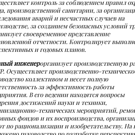
ществляет контроль за соблюдением правил о
да, производственной санитарии, за организац
следования аварий и несчастных случаев на
изводстве, за созданием безопасных условий тр
анизует своевреме
н
ное представление
ановленной отчетности. Контролирует выполн
спективных и г
о
довых планов.
вный инженер
организует производственную р
Р. Осущест
в
ляет производственно-техническо
оводство коллективом и несет полную
етственность за эффективность работы
дприятия. В его ведении находя
т
ся вопросы
дрения достижений науки и техники,
анизационно-технических мероприятий, ремо
овных фондов и их воспроизводства, о
р
ганиза
от по рационализации и изобретательству. На 
ложено руководство по разр
а
ботке перспектив