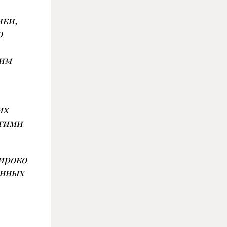
ики,
о
ким
их
угими
ироко
анных