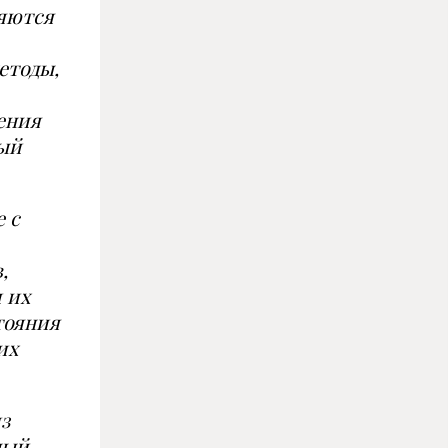
яются
етоды,
ения
ный
 с
,
 их
тояни
я
их
з
ный