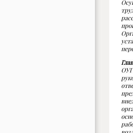
Ос
у
тру
рас
про
Орг
уст
пер
Гла
ОУГ
рук
отв
пре
вне
орг
осн
раб
воз