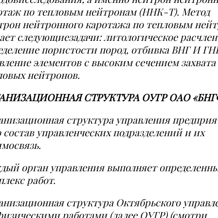
отаж по тепловым нейтронам (ННК-Т)
. Метод
трон
нейтронного каротажа по тепловым ней
ает
следующие
задачи: литологическое расчлен
еде
ле
ние пористости пород, отбивка ВНГ И ГН
вление элементов с высоким сечением захвата
ловых нейтронов.
АНИЗАЦИОННАЯ СТРУКТУРА ОУГР ОАО «БНГ
анизационная структура управления предприя
о состав управленческих подразделений и их
имосвязь.
дый орган управления выполняет определенн
плекс работ.
анизационная структура Октябрьского управл
физическ
и
ми работами (далее ОУГР) (смотри