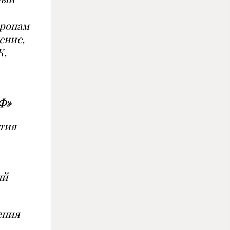
тронам
ение,
К,
Ф»
тия
ый
ения