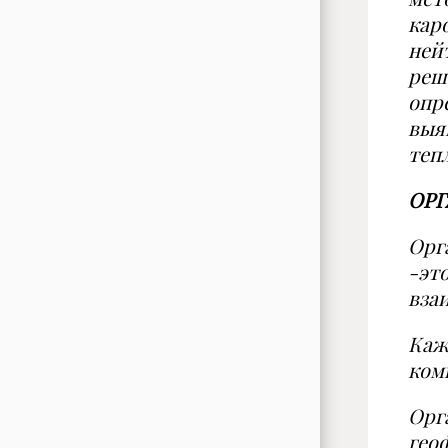
кар
ней
реш
опр
выя
теп
ОРГ
Орг
-
эт
вза
Каж
ком
Орг
гео