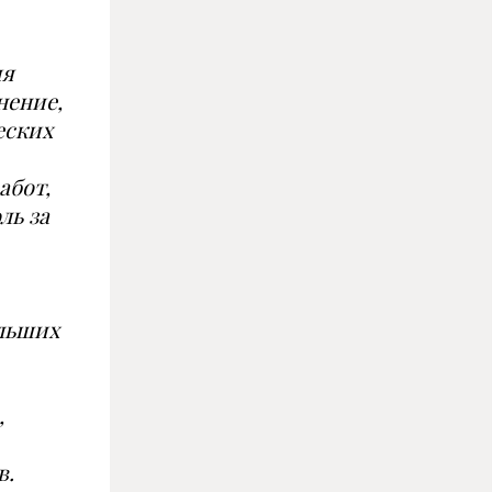
ия
нение,
еских
абот,
ль за
льших
,
в.