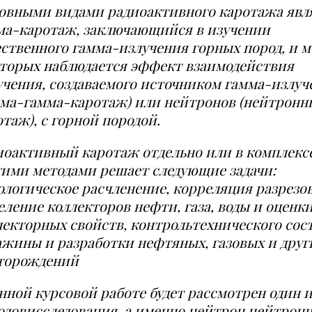
овными видами радиоактивного каротажа явл
ма-каротаж, заключающийся в изучении
ественного гамма-излучения горных пород, и м
оторых наблюдается эффект взаимодействия
учения, создаваемого источником гамма-излуч
мма-гамма-каротаж) или нейтронов (нейтрон
таж), с горной породой.
иоактивный каротаж отдельно или в комплексе
гими методами решает следующие задачи:
ологическое расчленение, корреляция разрезов
еление коллекторов нефти, газа, воды и оценки
лекторных свойств, контроль
технического сос
ажины и разработки нефтяных
, газовых и друг
торождений
анной курсовой работе будет рассмотрен один и
одов
исследования, а именно нейтрон
нейтрон