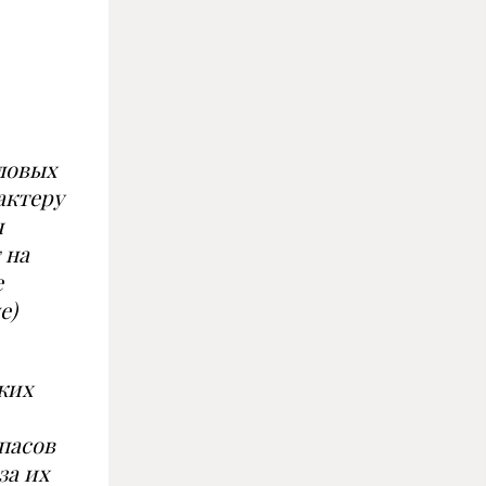
ловых
актеру
ч
 на
е
е)
ких
пасов
за их