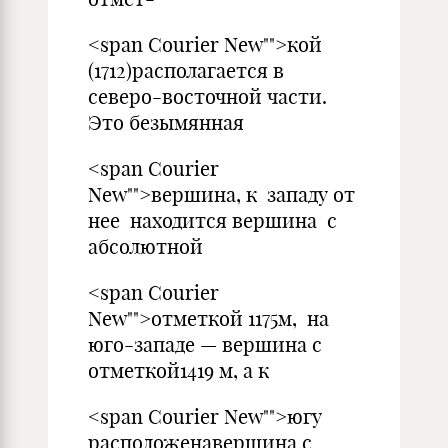
<span Courier New"">кой
(1712)располагается в
северо-восточной части.
Это безымянная
<span Courier
New"">вершина, к западу от
нее находится вершина с
абсолютной
<span Courier
New"">отметкой 1175м, на
юго-западе — вершина с
отметкой1419 м, а к
<span Courier New"">югу
расположенавершина с