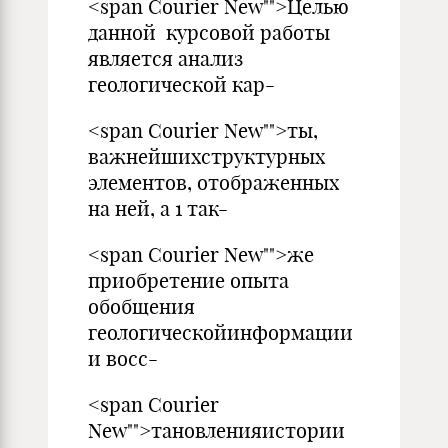
<span Courier New"">Целью
данной курсовой работы
является анализ
геологической кар-
<span Courier New"">ты,
важнейшихструктурных
элементов, отображенных
на ней, а 1 так-
<span Courier New"">же
приобретение опыта
обобщения
геологическойинформации
и восс-
<span Courier
New"">тановленияистории