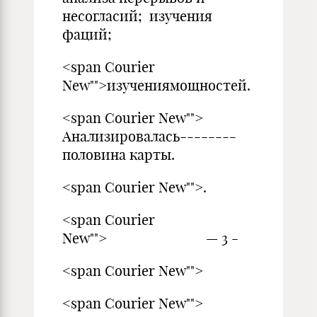
несогласий; изучения
фаций;
<span Courier
New"">изучениямощностей.
<span Courier New"">
Анализировалась--------
половина карты.
<span Courier New"">.
<span Courier
New""> — 3 -
<span Courier New"">
<span Courier New"">