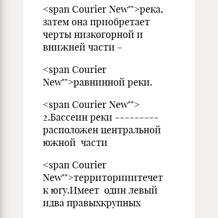
<span Courier New"">река,
затем она приобретает
черты низкогорной и
внижней части -
<span Courier
New"">равнинной реки.
<span Courier New"">
2.Бассеин реки ---------
расположен центральной
южной части
<span Courier
New"">территорииитечет
к югу.Имеет один левый
идва правыхкрупных