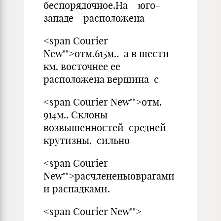
беспорядочное.На юго-
западе расположена
<span Courier
New"">отм.615м., а в шести
км. восточнее ее
расположена вершина с
<span Courier New"">отм.
914м.. Склоны
возвышенностей средней
крутизны, сильно
<span Courier
New"">расчлененыоврагами
и распадками.
<span Courier New"">