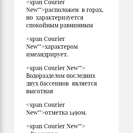
<span Courier
New"">расположен в горах,
но характеризуется
спокойным равнинным
<span Courier
New"">характером
имеандрирует.
<span Courier New"">
Водоразделом последних
двух бассеинов является
высотная
<span Courier
New"">отметка 1490м.
<span Courier New"">