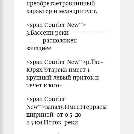
преобретаетравнинный
характер и меандрирует.
<span Courier New"">
3.Бассеин реки -----------
---- расположен
западнее
<span Courier New"">р.Тас-
Юрях.Этарека имеет 1
крупный левый приток и
течет к юго-
<span Courier
New"">западу.Имееттеррасы
шириной от 0.5 до
2.5 км.Исток реки