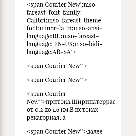
<span Courier New";mso-
fareast-font-family:
Calibri;mso-fareast-theme-
font:minor-latin;mso-ansi-
language:RU;mso-fareast-
language: EN-US;mso-bidi-
language:AR-SA">
<span Courier New"">
<span Courier New"">
<span Courier
New"">притока.Ширинатеррас
от 0.2 до 1.6 км.В истоках
рекагорная, а
<span Courier New"">далее