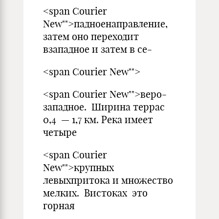
<span Courier
New"">падноенаправление,
затем оно переходит
взападное и затем в се-
<span Courier New"">
<span Courier New"">веро-
западное. Ширина террас
0,4 — 1,7 км. Река имеет
четыре
<span Courier
New"">крупных
левыхпритока и множество
мелких. Вистоках это
горная