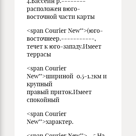
4.Бассеин р.--------
расположен вюго-
восточной части карты
<span Courier New"">(юго-
восточнеер.-----------,
течет к юго-западу.Имеет
террасы
<span Courier
New"">шириной 0.5-1.2км и
крупный
правый приток.Имеет
спокойный
<span Courier
New"">характер.
<span Courier New""> 5.На