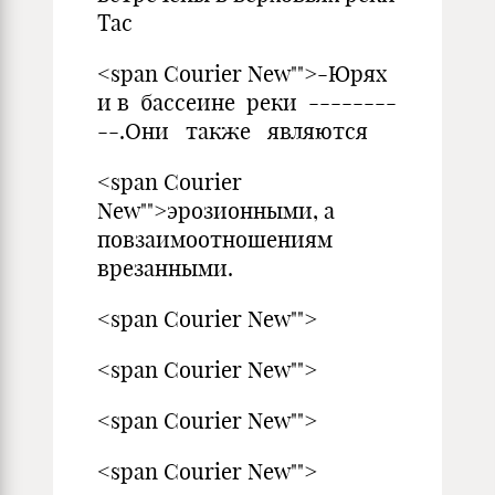
Тас
<span Courier New"">-Юрях
и в бассеине реки --------
--.Они также являются
<span Courier
New"">эрозионными, а
повзаимоотношениям
врезанными.
<span Courier New"">
<span Courier New"">
<span Courier New"">
<span Courier New"">