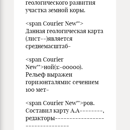
геологического развития
участка земной коры.
<span Courier New"">
Данная геологическая карта
(лист--)является
среднемасштаб-
<span Courier
New"">ной(1:-00000).
Рельеф выражен
горизонталямис сечением
100 мет-
<span Courier New"">ров.
Составил карту А.А--------,
редакторы-----------------
---------------