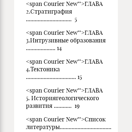
<span Courier New"">ГЛАВА
2.Стратиграфия
............................... 5
<span Courier New"">ГЛАВА
3.Интрузивные образования
.................... 14
<span Courier New"">ГЛАВА
4.Тектоника
.................................. 15
<span Courier New"">ГЛАВА
5. Историягеологического
развития ............ 19
<span Courier New"">Список
литературы...................................