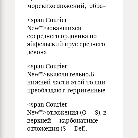
морскихотложений, обра-
<span Courier
New"">зовавшихся
сосреднего ордовика по
эйфельский ярус среднего
девона
<span Courier
New"">включительно.В
нижней части этой толщи
преобладают терригенные
<span Courier
New"">отложения (О — S), в
верхней — карбонатные
отложения (S — Def).