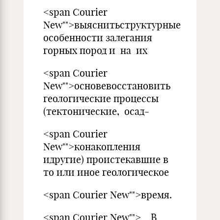
<span Courier
New"">выяснитьструктурные
особенности залегания
горных пород и на их
<span Courier
New"">основевосстановить
геологические процессы
(тектонические, осад-
<span Courier
New"">конакопления
идругие) проистекавшие в
то или иное геологическое
<span Courier New"">время.
<span Courier New""> В