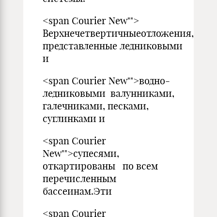
<span Courier New"">
Верхнечетвертичныеотложения,
представленные ледниковыми
и
<span Courier New"">водно-
ледниковыми валунниками,
галечниками, песками,
суглинками и
<span Courier
New"">супесями,
откартированы по всем
перечисленным
бассеинам.Эти
<span Courier