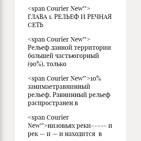
<span Courier New"">
ГЛАВА 1. РЕЛЬЕФ И РЕЧНАЯ
СЕТЬ
<span Courier New"">
Рельеф данной территории
большей частьюгорный
(90%), только
<span Courier New"">10%
занимаетравнинный
рельеф. Равнинный рельеф
распространен в
<span Courier
New"">низовьях реки----- и
рек — и — и находится в