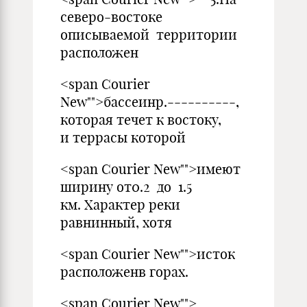
северо-востоке
описываемой территории
расположен
<span Courier
New"">бассеинр.----------,
которая течет к востоку,
и террасы которой
<span Courier New"">имеют
ширину от0.2 до 1.5
км. Характер реки
равнинный, хотя
<span Courier New"">исток
расположенв горах.
<span Courier New"">