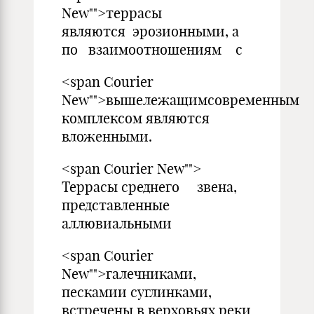
New"">террасы
являются эрозионными, а
по взаимоотношениям с
<span Courier
New"">вышележащимсовременным
комплексом являются
вложенными.
<span Courier New"">
Террасы среднего звена,
представленные
аллювиальными
<span Courier
New"">галечниками,
пескамии суглинками,
встречены в верховьях реки