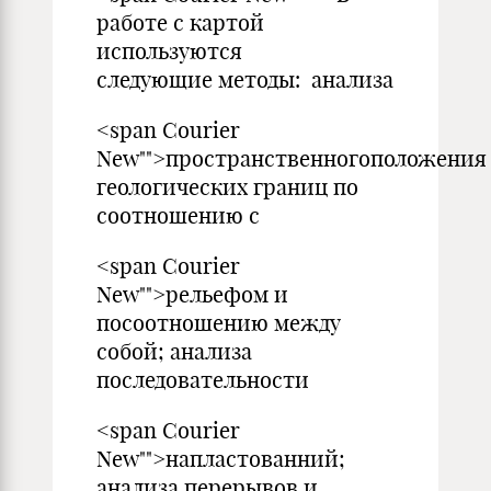
работе с картой
используются
следующие методы: анализа
<span Courier
New"">пространственногоположения
геологических границ по
соотношению с
<span Courier
New"">рельефом и
посоотношению между
собой; анализа
последовательности
<span Courier
New"">напластованний;
анализа перерывов и