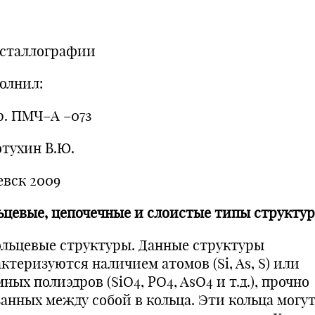
сталлографии
олнил:
р. ПМЧ–А –07з
отухин В.Ю.
евск 2009
ьцевые, цепочечные и слоистые типы структур
Кольцевые структуры. Данные структуры
ктеризуются наличием атомов (Si, As, S) или
ных полиэдров (SiO4, PO4, AsO4 и т.д.), прочно
занных между собой в кольца. Эти кольца могу