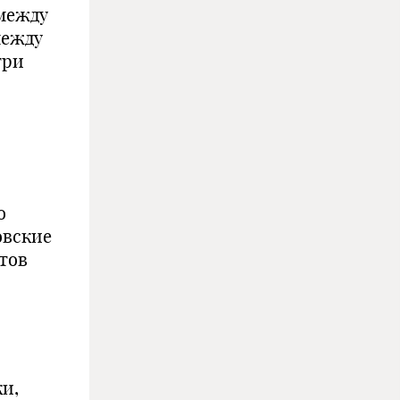
между
между
три
о
овские
тов
ки,