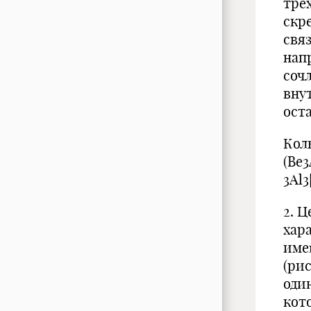
тре
скр
свя
нап
соч
вну
ост
Кол
(Be3
3Al3
2. 
хар
име
(рис
оди
кото