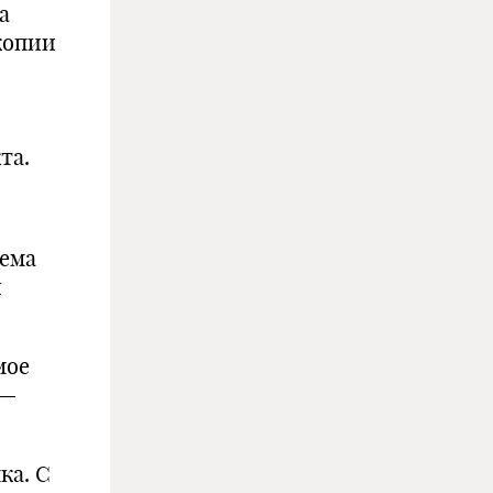
а
копии
та.
хема
я
мое
 —
ка. С