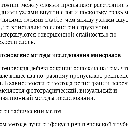
стояние между слоями превышает расстояние 
едними узлами внутри слоя и поскольку связь 
ельными слоями слабее, чем между узлами вну
я, то кристаллы со слоистой структурой
актеризуются совершенной спайностью по
скости слоев.
тгеновские методы исследования минералов
тгеновская дефектоскопия основана на том, чт
ные вещества по-разному пропускают рентген
и. В зависимости от метода регистрации дефек
меняется фотографический, визуальный и
изационный методы исследования.
Фотографический метод
том методе лучи от фокуса рентгеновской труб