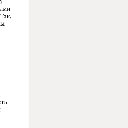
а
ными
Так,
лы
х
сть
ы