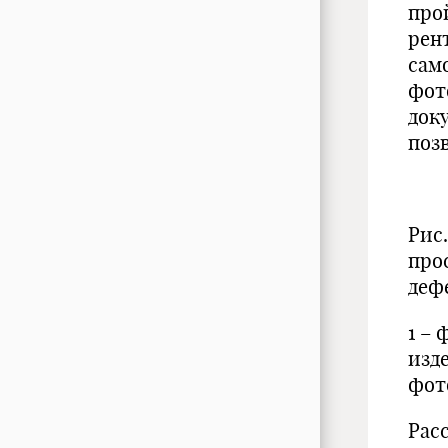
про
рен
сам
фот
док
поз
Рис.
про
деф
1 –
изде
фот
Рас