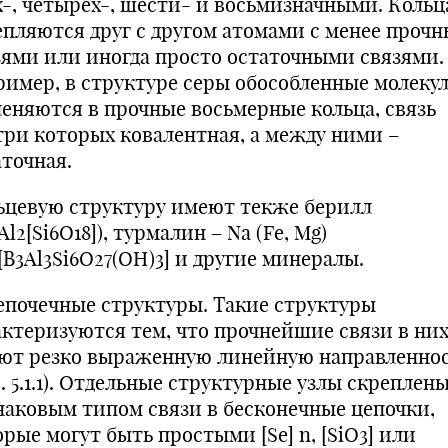
х-, четырех-, шести- и восьмизначными. Кольц
епляются друг с другом атомами с менее проч
зями или иногда просто остаточными связями. 
ример, в структуре серы обособленные молеку
леняются в прочные восьмерные кольца, связь
три которых ковалентная, а между ними –
аточная.
ьцевую структуру имеют текже берилл
Al2[Si6O18]), турмалин – Na (Fe, Mg)
[B3Al3Si6O27(OH)3] и другие минералы.
Цепочечные структуры. Такие структуры
актеризуются тем, что прочнейшие связи в ни
ют резко выраженную линейную направленно
. 5.1.1). Отдельные структурные узлы скреплен
наковым типом связи в бесконечные цепочки,
рые могут быть простыми [Se] n, [SiO3] или