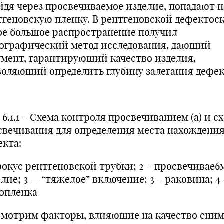
йдя через просвечиваемое изделие, попадают н
тгеновскую пленку. В рентгеновской дефектос
ое большое распространение получил
ографический метод исследования, дающий
умент, гарантирующий качество изделия,
воляющий определить глубину залегания дефек
 6.1.1 – Схема контроля просвечиванием (а) и с
свечивания для определения места нахождени
екта:
 фокус рентгеновской трубки; 2 – просвечивае6
лие; 3 — “тяжелое” включение; 3 – раковина; 4
опленка
смотрим факторы, влияющие на качество сним