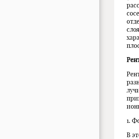
рас
сос
отд
сло
хар
пло
Рен
Рен
раз
луч
при
ион
1. 
В э