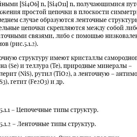
ными [Si4O6] n, [Si4O11] n, получающимися пу
ажения простой цепочки в плоскости симметр
леднем случае образуются ленточные структур
ельные цепочки скрепляются между собой либ
аточными связями, либо с помощью низковале
ов (рис.5.1.2).
очную структуру имеют кристаллы самородно
на (Se) и теллура (Te), природные минералы –
ерит (NiS), рутил (TiO2), а ленточную – антим
S3), гетит (Fe2O3) и др.
5.1.1 – Цепочечные типы структур.
5.1.2 – Ленточные типы структур.