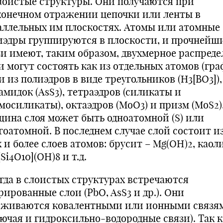
Слоистые структуры. Они получаются при
конечном отражении цепочки или ленты в
аллельных им плоскостях. Атомы или атомные
иэдры группируются в плоскости, и прочнейш
зи имеют, таким образом, двухмерное распреде
и могут состоять как из отдельных атомов (гра
и из полиэдров в виде треугольников (H3[BO3]),
амидок (AsS3), тетраэдров (силикаты и
мосиликаты), октаэдров (MoO3) и призм (MoS2)
щина слоя может быть одноатомной (S) или
гоатомной. В последнем случае слой состоит из
 и более слоев атомов: брусит – Mg(OH)2, каол
Si4O10](OH)8 и т.д.
гда в слоистых структурах встречаются
ированные слои (PbO, AsS3 и др.). Они
рживаются ковалентными или ионными связя
лючая и гидроксильно-водородные связи). Так к