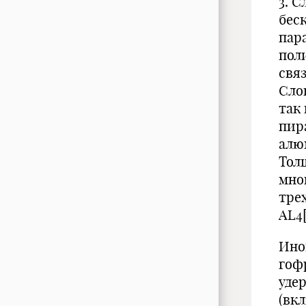
3. 
бес
пар
пол
свя
Сло
так 
пир
алю
Тол
мно
трех
AL4[
Ино
гофр
уде
(вк