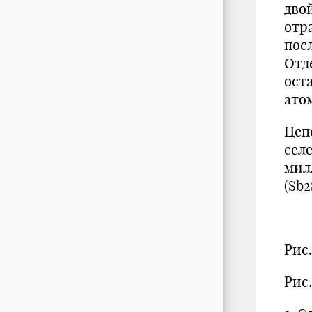
двой
отр
пос
Отд
ост
атом
Цеп
селе
милл
(Sb2
Рис.
Рис.