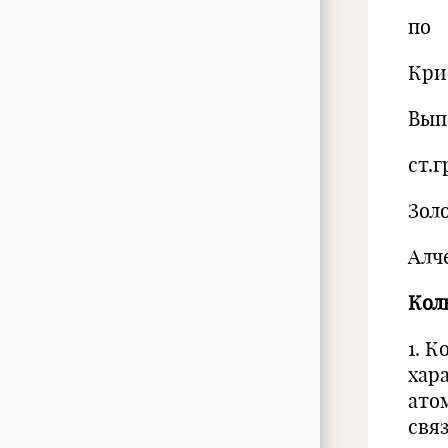
по
Кри
Вып
ст.г
Зол
Алч
Кол
1. 
хара
атом
свя