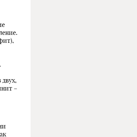
ие
ление.
фит),
.
 двух,
инит –
ми
ак