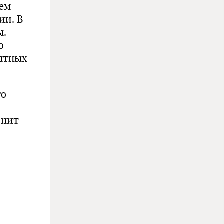
тем
ии. В
ы.
о
нтных
го
онит