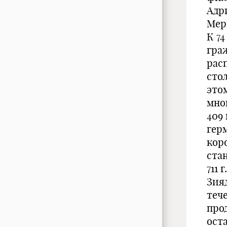
Адр
Мер
К 74
гра
рас
сто
это
мно
409
герм
кор
ста
711 
Зияд
теч
про
ост