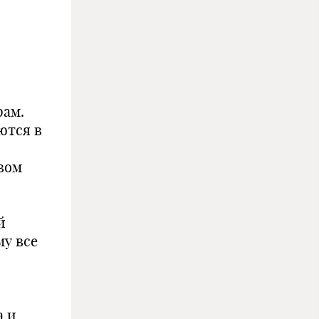
рам.
ются в
твом
й
у все
а и