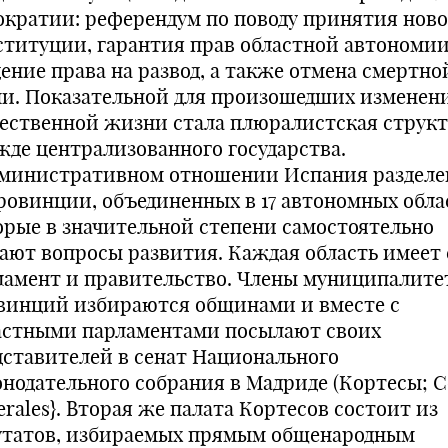
ократии: референдум по поводу принятия нов
ституции, гарантия прав областной автономии
дение права на развод, а также отмена смертно
ни. Показательной для произошедших изменен
ественной жизни стала плюралистская структ
жде централизованного государства.
дминистративном отношении Испания разделе
провинции, объединенных в 17 автономных обла
орые в значительной степени самостоятельно
ают вопросы развития. Каждая область имеет
ламент и правительство. Члены муниципалите
винций избираются общинами и вместе с
астными парламентами посылают своих
дставителей в сенат Национального
онодательного собрания в Мадриде (Кортесы; C
rales}. Вторая же палата Кортесов состоит из
утатов, избираемых прямым общенародным