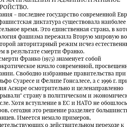
РОЙСТВО.
ания - последнее государство современной Ев
 фашистская диктатура существовала наиболее
тельное время. Это единственная страна, в ко
ология фашизма пережила Вторую мировую во
оторой авторитарный режим исчез естествен
ем в результате смерти Франко.
смерти Франко (1975) знаменует собой
ократическое начало современной, просвещен
ании. Свободно избранные правительства при
ьфо Суаресе и Фелипе Гонсалесе, а с 1996 г. пр
ия Аснаре осмотрительно и целенаправленно
крывали" страну в политическом и экономичес
сле. Хотя вступление в ЕС и НАТО не обошлось
ров, сегодня это решение разделяет большинст
анцев. Имеется немало примеров,
детельствующих о действительном переходе к