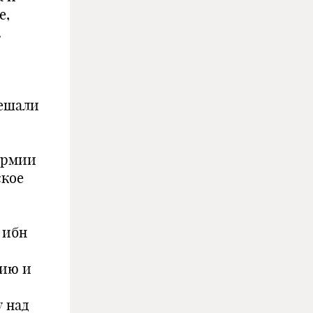
е,
.
мешали
армии
ское
 ибн
нию и
 над