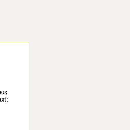
во;
я);