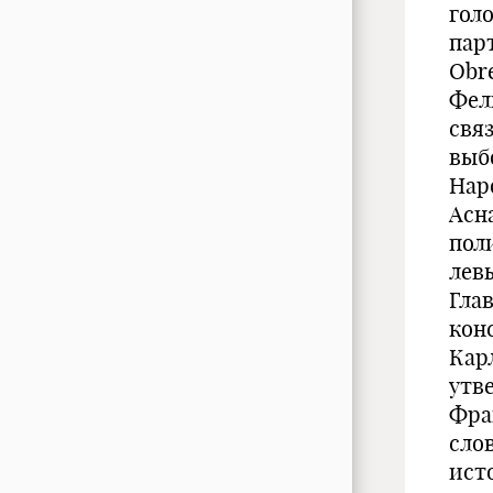
голо
парт
Obr
Фел
свя
выб
Наро
Асн
пол
левы
Гла
кон
Кар
утв
Фра
сло
исто