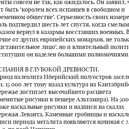
нты совсем не так, как ожидалось. Он заявил, 
ет быть "королем всех испанцев в свободном и
ременном обществе". Серьезность своих намер
оль подтвердил шесть лет спустя, когда смелым
казом вернул в казармы восставших военных. 
ичие от других европейских монархов, не толь
едставительное лицо", но и влиятельный полит
ституции он наделен большими полномочиями
ИСПАНИЯ В ГЛУБОКОЙ ДРЕВНОСТИ.
ериод палеолита Иберийский полуостров засе
и. 15 000 лет тому назад культура на Кантабри
ережье достигает высочайшего расцвета
аменитые рисунки в пещере Альтамира). На 500
оже наскальные рисунки и надписи на скалах
ережья Леванта. Каменные гробницы и наскал
писи периода мегалита появляются начиная с 24