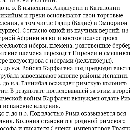
. э. по всей Испании.
 до н. э. В нынешних Андалусии и Каталонии
икийцы и греки основывают свои торговые
еления, в том числе Гадир (Кадис) и Эмпорион
пуриес). Согласно одной из научных версий, из
ерной Африки на юг и восток полуострова
еселяются иберы, племена, родственные бербе
ьтские племена переходят Пиренеи и смешива
тре полуострова с иберами (кельтиберы).
г. до н.э. Войска Карфагена под предводительс
друбала завоевывают многие районы Испании.
г. до н.э. Ганнибал осаждает римскую колонию
унт. В результате последовавшей за этим второ
ической войны Карфаген вынужден отдать Рим
и испанские владения.
50 г. до н.э. Под властью Рима оказывается вся
ания. Колония становится родиной римского
ософа и писателя Сенеки, императоров Траян