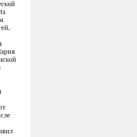
еской
ta
ом
тей,
я
 Мария
нской
з
н
от
ысле
тавил