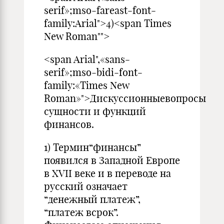
serif»;mso-fareast-font-
family:Arial">4)<span Times
New Roman"">
<span Arial",«sans-
serif»;mso-bidi-font-
family:«Times New
Roman»">Дискуссионныевопросы
сущности и функций
финансов.
1) Термин“финансы”
появился в Западной Европе
в XVII веке и в переводе на
русский означает
“денежный платеж”,
“платеж всрок”.