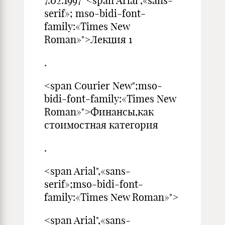
7.02.1997 <span Arial",«sans-
serif»; mso-bidi-font-
family:«Times New
Roman»">Лекция 1
.
<span Courier New";mso-
bidi-font-family:«Times New
Roman»">Финансы,как
стоимостная категория
.
<span Arial",«sans-
serif»;mso-bidi-font-
family:«Times New Roman»">
<span Arial",«sans-