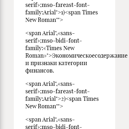
serif»;mso-fareast-font-
family:Arial">1)<span Times
New Roman"">
<span Arial",«sans-
serif»;mso-bidi-font-
family:«Times New
Roman»">Экономическоесодержание
и признаки категории
финансов.
<span Arial",«sans-
serif»;mso-fareast-font-
family:Arial">2)<span Times
New Roman"">
<span Arial",«sans-
serif»;mso-bidi-font-