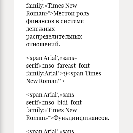
family:«Times New
Roman»">Местои роль
финансов в системе
денежных
распределительных
отношений.
<span Arial",«sans-
serif»;mso-fareast-font-
family:Arial">3)<span Times
New Roman"">
<span Arial",«sans-
serif»;mso-bidi-font-
family:«Times New
Roman»">Функциифинансов.
<span Arial",«sans-