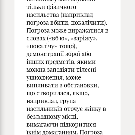
тільки фізичного
насильства (наприклад
погроза вбити, покалічити).
Погроза може виражатися в
словах («вб'ю», «заріжу»,
«покалічу» тощо),
демонстрації зброї або
інших предметів, якими
можна заподіяти тілесні
ушкодження, може
випливати з обстановки,
що створилася, якщо,
наприклад, група
насильників оточує жінку в
безлюдному місці,
вимагаючи підкоритися
їхнім домаганням. Погроза