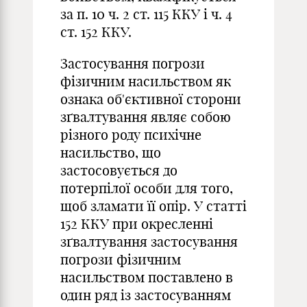
за п. 10 ч. 2 ст. 115 ККУ і ч. 4
ст. 152 ККУ.
Застосування погрози
фізичним насильством як
ознака об'єктивної сторони
зґвалтування являє собою
різного роду психічне
насильство, що
застосовується до
потерпілої особи для того,
щоб зламати її опір. У статті
152 ККУ при окресленні
зґвалтування застосування
погрози фізичним
насильством поставлено в
один ряд із застосуванням