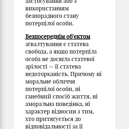
застосування або з
використанням
безпорадного стану
потерпілої особи.
Безпосереднім об'єктом
зґвалтування є статева
свобода, а якщо потерпіла
особа не досягла статевої
зрілості — її статева
недоторканість. Причому ні
моральне обличчя
потерпілої особи, ні
ганебний спосіб життя, ні
аморальна поведінка, ні
характер відносин з тим,
хто притягується до
відповідальності за її