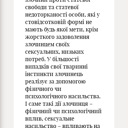
свободи та статевої
недоторканості особи, які у
стовідсотковій формі не
мають будь якої мети, крім
жорсткого задоволення
злочинцем своїх
сексуальних, низьких
потреб. У більшості
випадків свої тваринні
інстинкти злочинець
реалізує за допомогою
фізичного чи
психологічного насильства.
І саме такі дії злочинця –
фізичний чи психологічний
вплив, сексуальне
насильство – впливають на