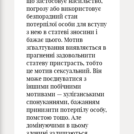
що застосовує насильство,
погрозу або використовує
безпорадний стан
потерпілої особи для вступу
з нею в статеві зносини і
бажає цього. Мотив
зґвалтування виявляється в
прагненні задовольнити
статеву пристрасть, тобто
це мотив сексуальний. Він
може поєднуватися з
іншими побічними
мотивами — хуліганськими
спонуканнями, бажанням
принизити потерпілу особу,
помстою тощо. Але
домінуючими в цьому
злочині залишаються