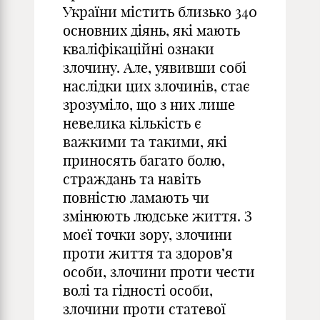
України містить близько 340
основних діянь, які мають
кваліфікаційні ознаки
злочину. Але, уявивши собі
наслідки цих злочинів, стає
зрозуміло, що з них лише
невелика кількість є
важкими та такими, які
приносять багато болю,
страждань та навіть
повністю ламають чи
змінюють людське життя. З
моєї точки зору, злочини
проти життя та здоров’я
особи, злочини проти чести
волі та гідності особи,
злочини проти статевої