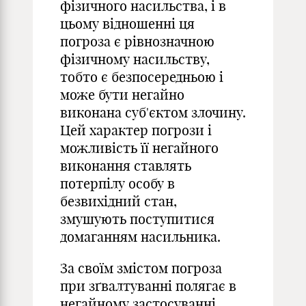
фізичного насильства, і в
цьому відношенні ця
погроза є рівнозначною
фізичному насильству,
тобто є безпосередньою і
може бути негайно
виконана суб'єктом злочину.
Цей характер погрози і
можливість її негайного
виконання ставлять
потерпілу особу в
безвихідний стан,
змушують поступитися
домаганням насильника.
За своїм змістом погроза
при зґвалтуванні полягає в
негайному застосуванні