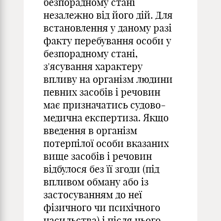
безпорадному стані
незалежно від його дій. Для
встановлення у даному разі
факту перебування особи у
безпорадному стані,
з'ясування характеру
впливу на організм людини
певних засобів і речовин
має призначатись судово-
медична експертиза. Якщо
введення в організм
потерпілої особи вказаних
вище засобів і речовин
відбулося без її згоди (під
впливом обману або із
застосуванням до неї
фізичного чи психічного
насильства) і після цього