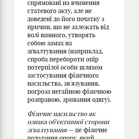
спрямовані на вчинення
статевого акту, але не
доведені до його початку з
причин, що не залежать від
волі винного, утворять
собою замах на
зґвалтування (наприклад,
спроба перебороти опір
потерпілої особи шляхом
застосування фізичного
насильства, зв'язування,
погроза негайною фізичною
розправою, зривання одягу).
Фізичне насильство як
ознака об'єктивної сторони
зґвалтування
— це фізичне
подолання опору, який