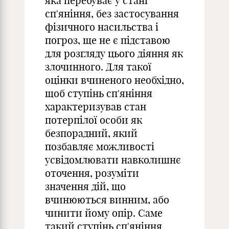
яка перебуває у стані
сп'яніння, без застосування
фізичного насильства і
погроз, ще не є підставою
для розгляду цього діяння як
злочинного. Для такої
оцінки вчиненого необхідно,
щоб ступінь сп'яніння
характеризував стан
потерпілої особи як
безпорадний, який
позбавляє можливості
усвідомлювати навколишнє
оточення, розуміти
значення дій, що
вчинюються винним, або
чинити йому опір. Саме
такий ступінь сп'яніння