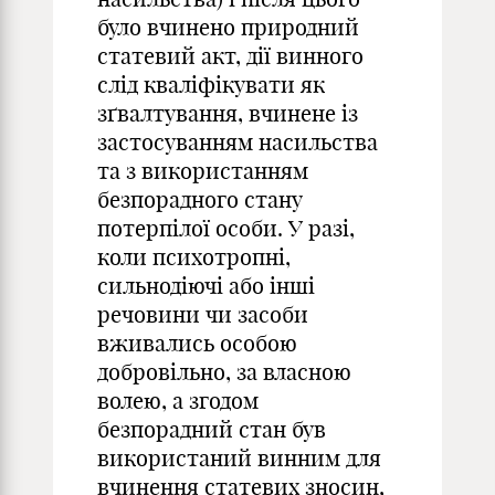
було вчинено природний
статевий акт, дії винного
слід кваліфікувати як
зґвалтування, вчинене із
застосуванням насильства
та з використанням
безпорадного стану
потерпілої особи. У разі,
коли психотропні,
сильнодіючі або інші
речовини чи засоби
вживались особою
добровільно, за власною
волею, а згодом
безпорадний стан був
використаний винним для
вчинення статевих зносин,