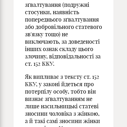
зґвалтування (подружні
стосунки, наявність
попереднього зґвалтування
або добровільного статевого
зв'язку тощо) не
виключають, за доведеності
інших ознак складу цього
злочину, відповідальності за
ст. 152 ККУ.
Як випливає з тексту ст. 152
ККУ, у законі йдеться про
потерпілу особу, тобто він
визнає зґвалтуванням не
лише насильницькі статеві
зносини чоловіка з жінкою,
а й такі самі зносини жінки