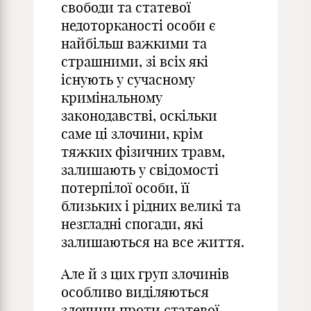
свободи та статевої
недоторканості особи є
найбільш важкими та
страшними, зі всіх які
існують у сучасному
кримінальному
законодавстві, оскільки
саме ці злочини, крім
тяжких фізичних травм,
залишають у свідомості
потерпілої особи, її
близьких і рідних великі та
незгладні спогади, які
залишаються на все життя.
Але й з цих груп злочинів
особливо виділяються
злочини проти статевої