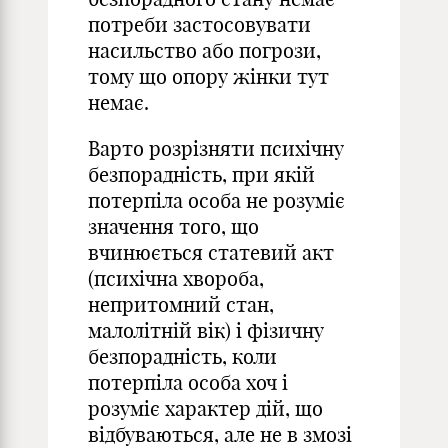
потреби застосовувати
насильство або погрози,
тому що опору жінки тут
немає.
Варто розрізняти психічну
безпорадність, при якій
потерпіла особа не розуміє
значення того, що
вчинюється статевий акт
(психічна хвороба,
непритомний стан,
малолітній вік) і фізичну
безпорадність, коли
потерпіла особа хоч і
розуміє характер дій, що
відбуваються, але не в змозі