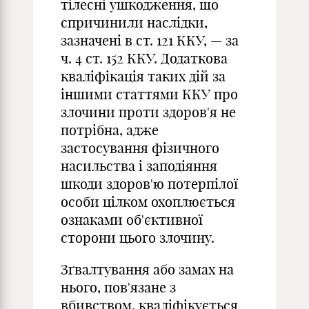
тілесні ушкодження, що
спричинили наслідки,
зазначені в ст. 121 ККУ, — за
ч. 4 ст. 152 ККУ. Додаткова
кваліфікація таких дій за
іншими статтями ККУ про
злочини проти здоров'я не
потрібна, адже
застосування фізичного
насильства і заподіяння
шкоди здоров'ю потерпілої
особи цілком охоплюється
ознаками об'єктивної
сторони цього злочину.
Зґвалтування або замах на
нього, пов'язане з
вбивством, кваліфікується