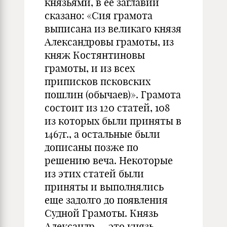
князьями, в ее заглавии
сказано: «Сия грамота
выписана из великаго князя
Александровы грамоты, из
княж Костянтиновы
грамоты, и из всех
приписков псковских
пошлин (обычаев)». Грамота
состоит из 120 статей, 108
из которых были приняты в
1467г., а остальные были
дописаны позже по
решению веча. Некоторые
из этих статей были
приняты и выполнялись
еще задолго до появления
Судной Грамоты. Князь
Александр — это князь