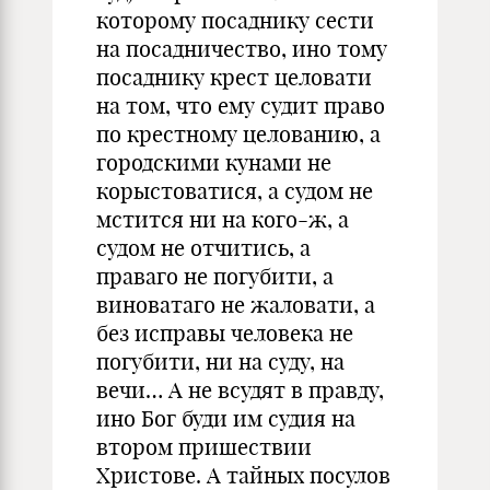
которому посаднику сести
на посадничество, ино тому
посаднику крест целовати
на том, что ему судит право
по крестному целованию, а
городскими кунами не
корыстоватися, а судом не
мстится ни на кого-ж, а
судом не отчитись, а
праваго не погубити, а
виноватаго не жаловати, а
без исправы человека не
погубити, ни на суду, на
вечи… А не всудят в правду,
ино Бог буди им судия на
втором пришествии
Христове. А тайных посулов