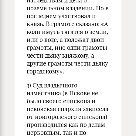
наследствам и дела о
поземельном владении. Но в
последнем участвовал и
князь. В грамоте сказано: «А
коли имуть тягатся о земли,
или о воде, а положат двои
грамоты, ино одни грамоты
чести дьяку княжому, а
другие грамоты чести дьяку
городскому».
3) Суд владычного
наместника (в Пскове не
было своего епископа и
псковская епархия зависела
от новгородского епископа)
производился как по делам
церковным, так и по