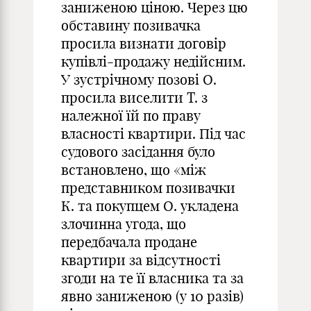
заниженою ціною. Через цю
обставину позивачка
просила визнати договір
купівлі-продажу недійсним.
У зустрічному позові О.
просила виселити Т. з
належної їй по праву
власності квартири. Під час
судового засідання було
встановлено, що «між
представником позивачки
К. та покупцем О. укладена
злочинна угода, що
передбачала продане
квартири за відсутності
згоди на те її власника та за
явно заниженою (у 10 разів)