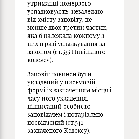
утриманці померлого
успадковують, незалежно
від змісту заповіту, не
менше двох третин частки,
яка б належала кожному з
них в разі успадкування за
законом (ст.535 Цивільного
кодексу).
Заповіт повинен бути
укладений у письмовій
формі із зазначенням місця і
часу його укладення,
підписаний особисто
заповідачем і нотаріально
посвідчений (ст.541
зазначеного Кодексу).