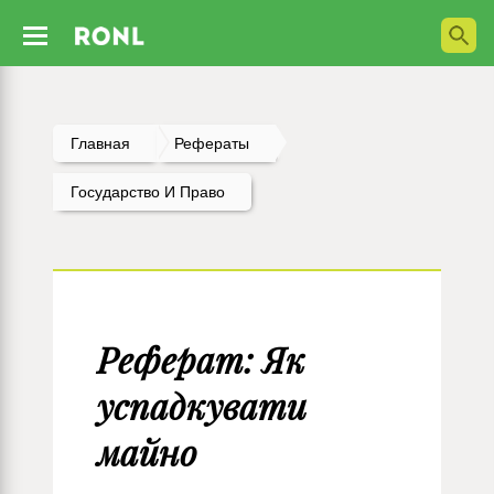
Главная
Рефераты
Государство И Право
Реферат: Як
успадкувати
майно