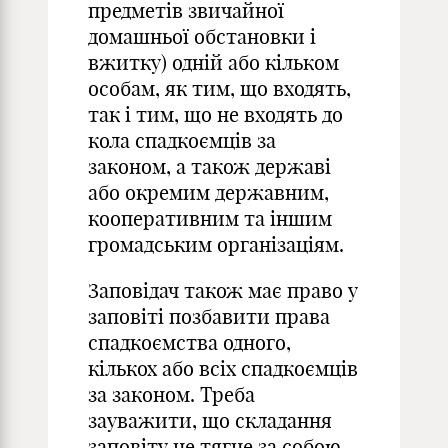
предметів звичайної
домашньої обстановки і
вжитку) одній або кільком
особам, як тим, що входять,
так і тим, що не входять до
кола спадкоємців за
законом, а також державі
або окремим державним,
кооперативним та іншим
громадським організаціям.
Заповідач також має право у
заповіті позбавити права
спадкоємства одного,
кількох або всіх спадкоємців
за законом. Треба
зауважити, що складання
заповіту не тягне за собою