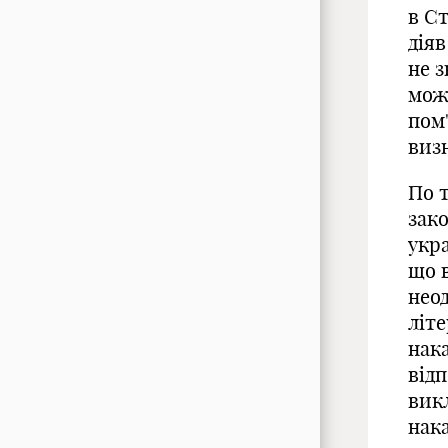
в Ст
дія
не з
може
пом
виз
По т
зако
укр
що 
нео
літе
нака
відп
вик
нака