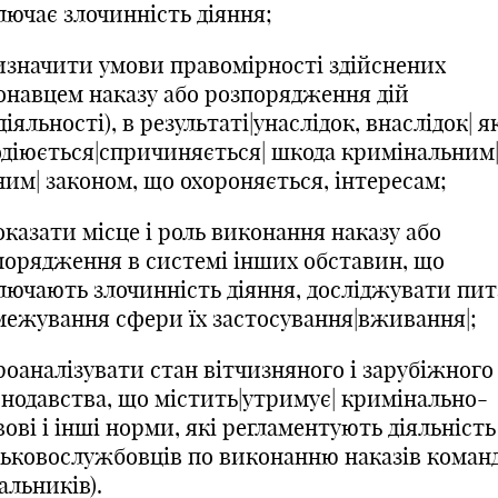
лючає злочинність діяння;
изначити умови правомірності здійснених
онавцем наказу або розпорядження дій
діяльності), в результаті|унаслідок, внаслідок| я
одіюється|спричиняється| шкода кримінальним
ним| законом, що охороняється, інтересам;
казати місце і роль виконання наказу або
порядження в системі інших обставин, що
лючають злочинність діяння, досліджувати пи
межування сфери їх застосування|вживання|;
роаналізувати стан вітчизняного і зарубіжного
онодавства, що містить|утримує| кримінально-
ові і інші норми, які регламентують діяльність
ськовослужбовців по виконанню наказів коман
альників).