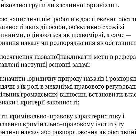
нізованої групи чи злочинної організації.
ою написання цієї роботи є дослідження обста
аявності яких дії особи, об’єктивно схожі зі
чинними, оцінюються як правомірні, а саме —
онання наказу чи розпорядження як обставини
 досягнення названої|накликати| мети в рефера
авлені наступні| основні задачі:
изначити юридичну природу наказів і розпоря
дячи з їх ролі в механізмі правового регулюва
пільних|громадських| відносин, встановити вла
знаки і критерії законності;
ати кримінально-правову характеристику і
начення кримінально-правовому інституту
онання наказу або розпорядження як обставині