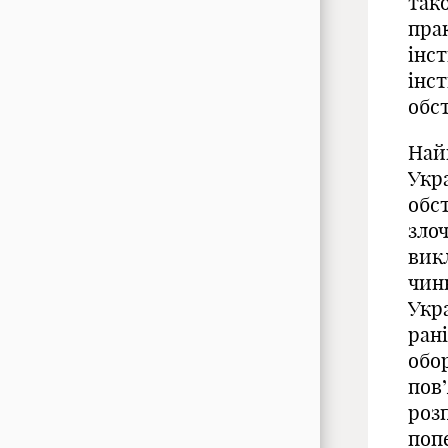
тако
пра
інс
інс
обс
Най
Укра
обс
злоч
вик
чин
Укр
рані
обо
пов’
роз
поп