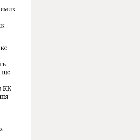
ремих
як
екс
ть
, що
з КК
ння
з