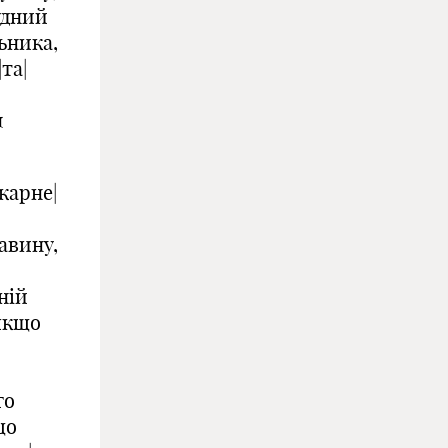
судний
ьника,
та|
л
карне|
авину,
ній
 якщо
го
що