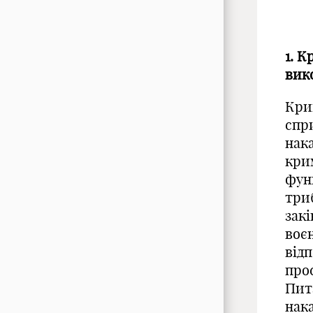
1. 
вик
Кри
спр
нак
крим
фун
триб
закі
воєн
відп
про
Пит
нака