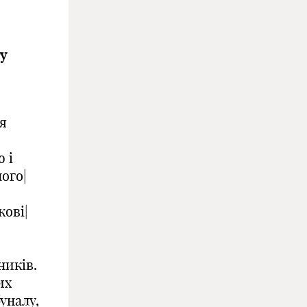
у
я
 і
ого|
кові|
о
ників.
их
уналу,