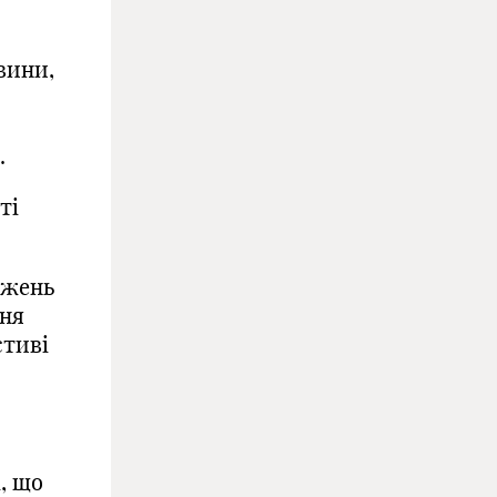
вини,
.
ті
джень
ння
стиві
, що