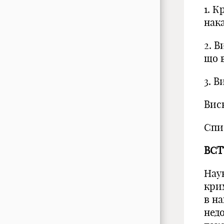
1. 
нак
2. 
що 
3. 
Вис
Спи
ВСТ
Нау
крим
в на
нед