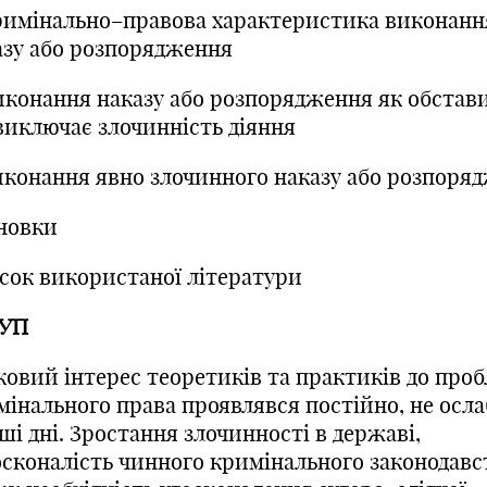
Кримінально–правова характеристика виконанн
азу або розпорядження
Виконання наказу або розпорядження як обстав
виключає злочинність діяння
Виконання явно злочинного наказу або розпоря
новки
сок використаної літератури
УП
ковий інтерес теоретиків та практиків до про
інального права проявлявся постійно, не ослаб
ші дні. Зростання злочинності в державі,
осконалість чинного кримінального законодавст