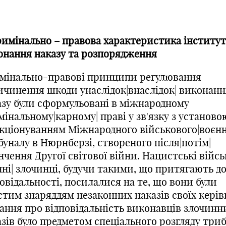
Кримінально – правова характеристика інститут
онання наказу та розпорядження
мінально-правові принципи регулювання
ичинення шкоди унаслідок|внаслідок| виконанн
азу були сформульовані в міжнародному
інальному|карному| праві у зв'язку з установою
кціонуванням Міжнародного військового|воєнн
уналу в Нюрнберзі, створеного після|потім|
нчення Другої світової війни. Нацистські війсь
ні| злочинці, будучи такими, що притягають д
овідальності, посилалися на те, що вони були
стим знаряддям незаконних наказів своїх керів
ання про відповідальність виконавців злочинн
зів було предметом спеціального розгляду триб