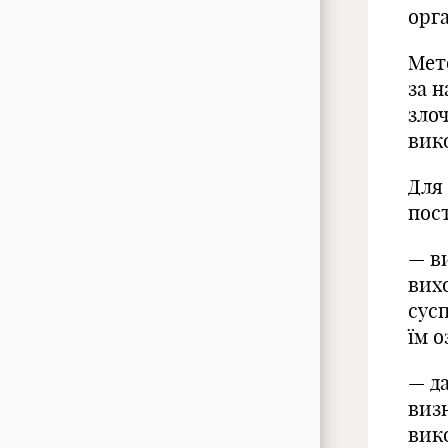
орга
Мет
за н
зло
вик
Для
пост
— в
вихо
сус
їм о
— д
виз
вик