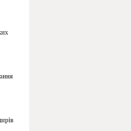
ких
|
тання
дирів