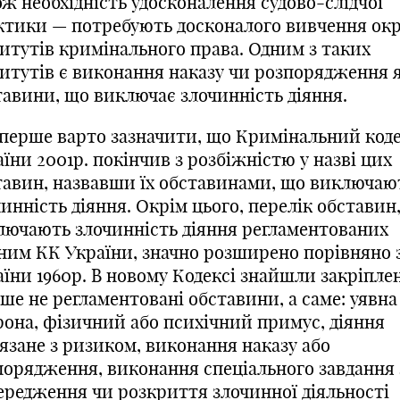
ж необхідність удосконалення судово-слідчої
ктики — потребують досконалого вивчення ок
титутів кримінального права. Одним з таких
титутів є виконання наказу чи розпорядження 
тавини, що виключає злочинність діяння.
перше варто зазначити, що Кримінальний код
їни 2001р. покінчив з розбіжністю у назві цих
тавин, назвавши їх обставинами, що виключаю
инність діяння. Окрім цього, перелік обставин
лючають злочинність діяння регламентованих
ним КК України, значно розширено порівняно 
аїни 1960р. В новому Кодексі знайшли закріпле
ше не регламентовані обставини, а саме: уявна
рона, фізичний або психічний примус, діяння
язане з ризиком, виконання наказу або
порядження, виконання спеціального завдання 
ередження чи розкриття злочинної діяльності