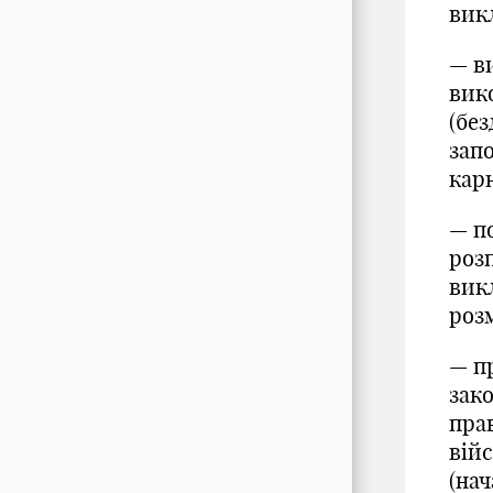
вик
— в
вик
(без
зап
кар
— по
роз
вик
роз
— п
зак
прав
вій
(нач