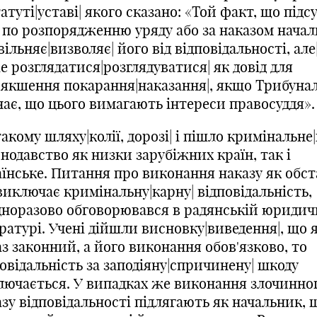
атуті|уставі| якого сказано: «Той факт, що під
в по розпорядженню уряду або за наказом начал
вільняє|визволяє| його від відповідальності, але|
 розглядатися|розглядуватися| як довід для
'якшення покарання|наказання|, якщо Трибуна
нає, що цього вимагають інтереси правосуддя».
акому шляху|колії, дорозі| і пішло кримінальне|
нодавство як низки зарубіжних країн, так і
аїнське. Питання про виконання наказу як обст
виключає кримінальну|карну| відповідальність,
дноразово обговорювався в радянській юридич
ратурі. Учені дійшли висновку|виведення|, що
з законний, а його виконання обов'язково, то
овідальність за заподіяну|спричинену| шкоду
лючається. У випадках же виконання злочинно
зу відповідальності підлягають як начальник, 