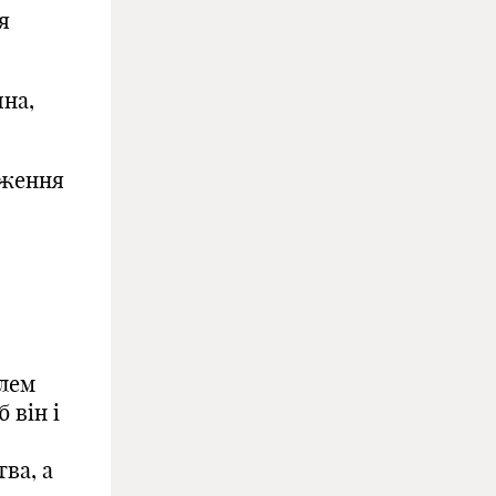
я
ина,
дження
блем
 він і
ва, а