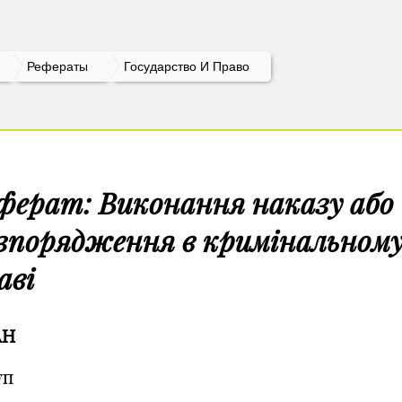
Рефераты
Государство И Право
ферат: Виконання наказу або
зпорядження в кримінальном
аві
АН
уп