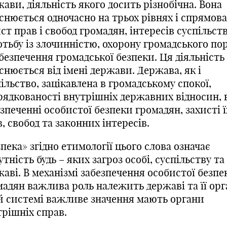
ави, діяльність якого досить різнобічна. Вона
снюється одночасно на трьох рівнях і спрямова
ст прав і свобод громадян, інтересів суспільств
отьбу із злочинністю, охорону громадського по
безпечення громадської безпеки. Ця діяльність
снюється від імені держави. Держава, як і
ільство, зацікавлена в громадському спокої,
рядкованості внутрішніх державних відносин, 
зпеченні особистої безпеки громадян, захисті ї
, свобод та законних інтересів.
пека» згідно етимології цього слова означає
утність будь – яких загроз особі, суспільству та
аві. В механізмі забезпечення особистої безпе
адян важлива роль належить державі та її орг
ій системі важливе значення мають органи
трішніх справ.