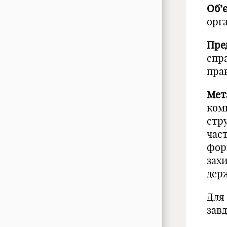
Об’
орга
Пре
спр
пра
Мета
ком
стру
час
форм
захи
держ
Для 
завд