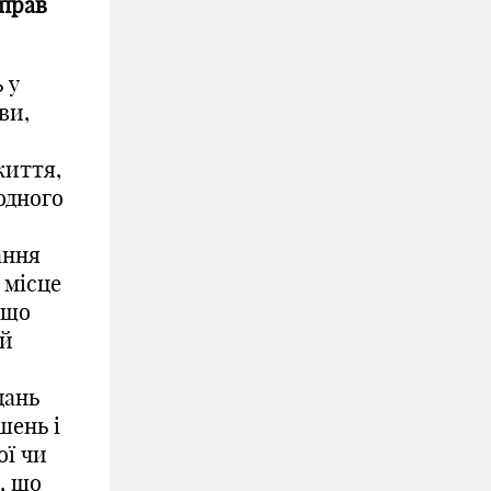
справ
и
 у
ви,
життя,
одного
ання
 місце
 що
ий
дань
шень і
ої чи
, що