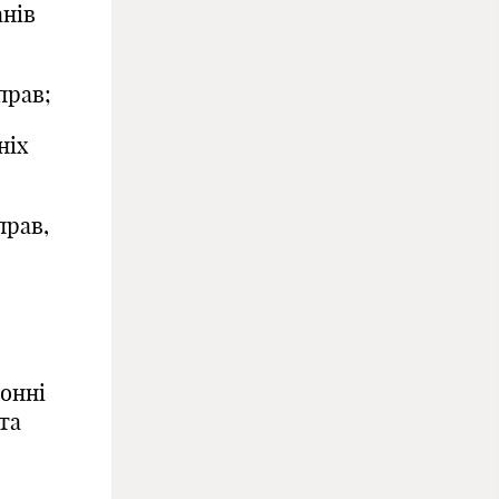
анів
прав;
ніх
прав,
ронні
та