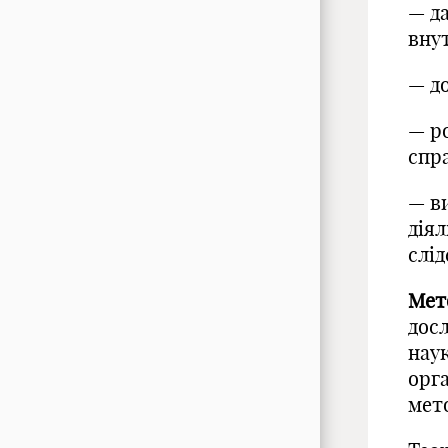
— д
вну
— до
— р
спр
— в
діял
слід
Мет
дос
наук
орга
мето