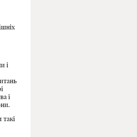
ішніх
є
и і
питань
рі
ва і
они.
и такі