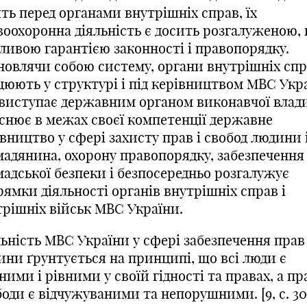
ть перед органами внутрішніх справ, їх
воохоронна діяльність є досить розгалуженою, 
ливою гарантією законності і правопорядку.
новлячи собою систему, органи внутрішніх сп
цюють у структурі і під керівництвом МВС Укр
 виступає державним органом виконавчої влади
йснює в межах своєї компетенції державне
вництво у сфері захисту прав і свобод людини 
мадянина, охорону правопорядку, забезпечення
мадської безпеки і безпосередньо розгалужує
ямки діяльності органів внутрішніх справ і
трішніх військ МВС України.
льність МВС України у сфері забезпечення прав
ини ґрунтується на принципі, що всі люди є
ними і рівними у своїй гідності та правах, а пра
оди є відчужуваними та непорушними. [9, с. 30