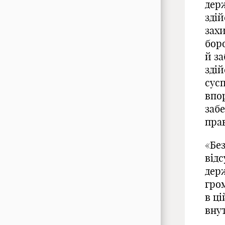
держ
здій
захи
бор
й за
здій
сусп
впо
забе
прав
«Без
відс
держ
гром
в ц
вну