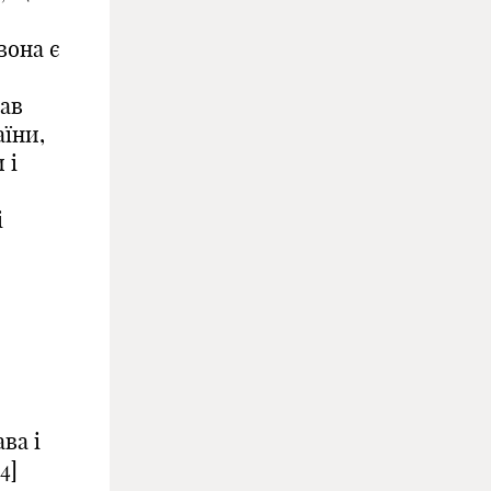
вона є
рав
аїни,
 і
і
ва і
4]