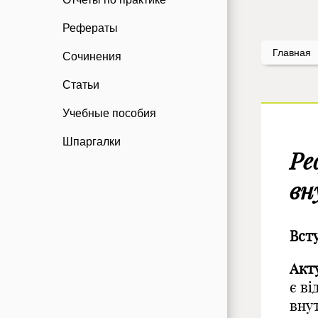
Рефераты
Главная
Сочинения
Статьи
Учебные пособия
Шпаргалки
Ре
вн
Вст
Акт
є в
вну