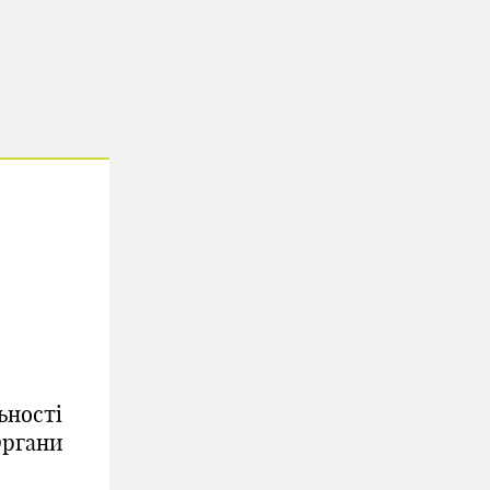
ьності
Органи