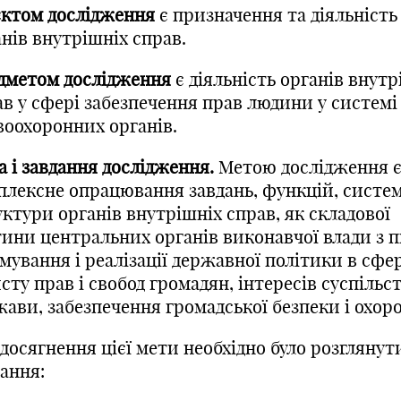
єктом дослідження
є призначення та діяльність
нів внутрішніх справ.
дметом дослідження
є діяльність органів внутр
ав у сфері забезпечення прав людини у системі
воохоронних органів.
 і завдання дослідження.
Метою дослідження 
плексне опрацювання завдань, функцій, систем
ктури органів внутрішніх справ, як складової
тини центральних органів виконавчої влади з 
ування і реалізації державної політики в сфе
сту прав і свобод громадян, інтересів суспільст
ави, забезпечення громадської безпеки і охор
досягнення цієї мети необхідно було розглянут
ання: