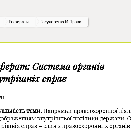
Рефераты
Государство И Право
ферат: Система органів
утрішніх справ
уп
уальність теми.
Напрямки правоохоронної діял
ідображенням внутрішньої політики держави. 
трішніх справ – один з правоохоронних органів