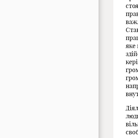
стоя
пра
важ
Ста
пра
яке
зді
кері
гро
гро
напр
вну
Дія
люд
віль
своб