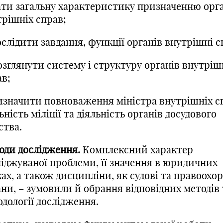
ати загальну характеристику призначенню орг
трішніх справ;
слідити завдання, функції органів внутрішні с
озглянути систему і структуру органів внутріш
ав;
изначити повноваження міністра внутрішніх с
ьність міліції та діяльність органів досудового
ства.
оди дослідження.
Комплексний характер
ліджуваної проблеми, її значення в юридичних
ах, а також дисципліни, як судові та правоохо
ни, – зумовили й обрання відповідних методів 
дології дослідження.