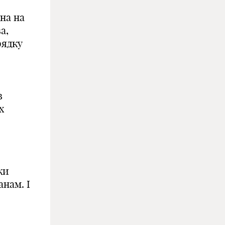
на на
а,
рядку
в
х
ки
анам. І