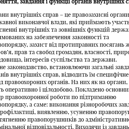
оняття, завдання і функції органів внутрішніх 
ани внутрішніх справ – це правозахисні орган
жавної виконавчої влади, які приймають участь
йсненні внутрішніх та зовнішніх функцій держа
ямованих на забезпечення законності та
вопорядку, захист від протиправних посягань 
ов’я, прав та свобод громадян, власності, прир
довища, інтересів суспільства та держави.
не законодавство, встановлюючи загальні завд
нів внутрішніх справ, відводить їм специфічне
д правоохороних органів. На них як на органи,
ть оперативно і цілодобово. Покладено основн
ар правоохоронної роботи по підтриманню
вопорядку, а саме: виконання різноробочих зав
профілактиці, виявленню, усуненню правопору
тягненню правопорушників до адміністративн
інальної відповідальності. Виходячи із завдань