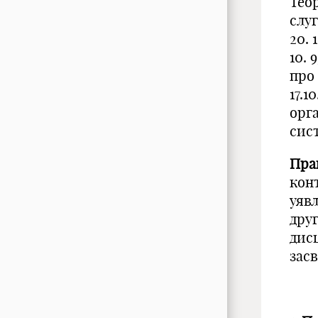
Тео
слу
20. 
10. 
про
17.1
орга
сис
Пра
кон
уявл
дру
дис
засв