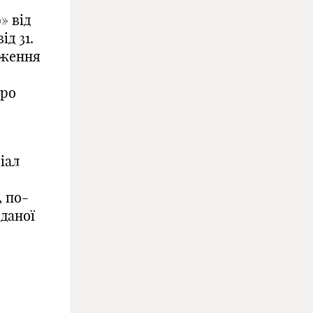
» від
ід 31.
ложення
Про
іал
, по-
даної