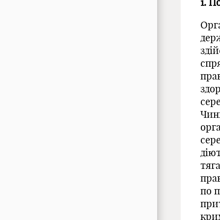
1. П
Орг
дер
зді
спр
пра
здор
сере
Чин
орга
сере
дію
тяг
пра
по 
при
крим