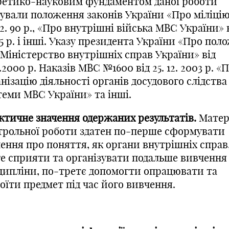
ретико-науковим фундаментом даної роботи
гували положення законів України «Про міліцію
12. 90 р., «Про внутрішні війська МВС України» в
95 р. і інші. Указу президента України «Про по
 Міністерство внутрішніх справ України» від
0.2000 р. Наказів МВС №1600 від 25. 12. 2003 р. «
нізацію діяльності органів досудового слідства
теми МВС України» та інші.
ктичне значення одержаних результатів.
Матер
трольної роботи здатен по-перше сформувати
ення про поняття, як органи внутрішніх справ
ге сприяти та організувати подальше вивчення 
ципліни, по-третє допомогти опрацювати та
оїти предмет під час його вивчення.