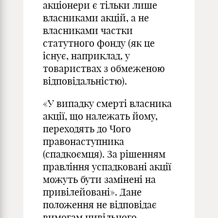
акціонери є тільки лише
власниками акцій, а не
власниками частки
статутного фонду (як це
існує, наприклад, у
товариствах з обмеженою
відповідальністю).
«У випадку смерті власника
акції, що належать йому,
переходять до Чого
правонаступника
(спадкоємця). За рішенням
правління успадковані акції
можуть бути замінені на
привілейовані». Дане
положення не відповідає
вимогам цивільного