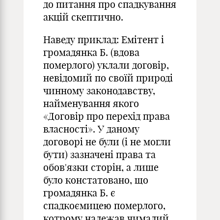
до питання про спадкування
акцій скептично.
Наведу приклад: Емітент і
громадянка Б. (вдова
померлого) уклали договір,
невідомий по своїй природі
чинному законодавству,
найменування якого
«Договір про перехід права
власності». У даному
договорі не були (і не могли
бути) зазначені права та
обов'язки сторін, а лише
було констатовано, що
громадянка Б. є
спадкоємицею померлого,
котрому належав чималий