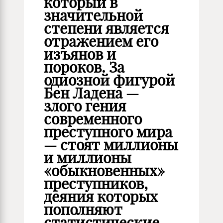
который в
значительной
степени является
отражением его
изъянов и
пороков. За
одиозной фигурой
Бен Ладена —
злого гения
современного
преступного мира
— стоят миллионы
и миллионы
«обыкновенных»
преступников,
деяния которых
пополняют
статистические