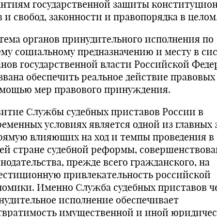
антиям государственной защиты конституцио
в и свобод, законности и правопорядка в целом
тема органов принудительного исполнения по
ему социальному предназначению и месту в си
анов государственной власти Российской Фед
звана обеспечить реальное действие правовых
омощью мер правового принуждения.
витие Службы судебных приставов России в
ременных условиях является одной из главных з
рямую влияющих на ход и темпы проведения в
ей стране судебной реформы, совершенствов
онодательства, прежде всего гражданского, на
естиционную привлекательность российской
номики. Именно Служба судебных приставов ч
нудительное исполнение обеспечивает
твратимость имущественной и иной юридиче