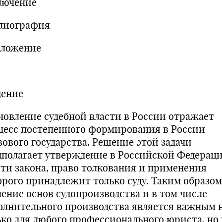
лючение
лиография
ложение
дение
новление судебной власти в России отражает
цесс постепенного формирования в России
вового государства. Решение этой задачи
дполагает утверждение в Российской Федерац
сти закона, право толкования и применения
орого принадлежит только суду. Таким образом
чение основ судопроизводства и в том числе
олнительного производства является важным 
ько для любого профессионального юриста, но 