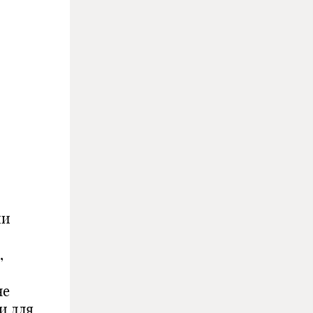
ии
,
не
и для