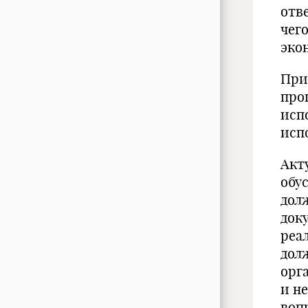
отв
чег
эко
При
про
исп
исп
Акт
обу
дол
доку
реа
дол
орг
и н
воп