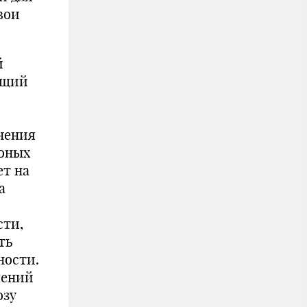
вои
й
ющий
нения
ионых
ет на
а
сти,
ть
ности.
шений
озу