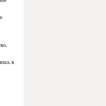
мое
о
во,
ика, в