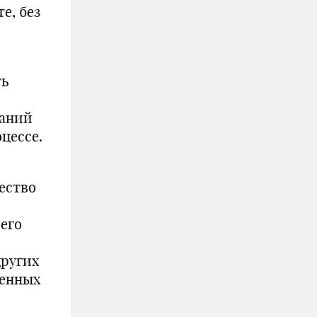
е, без
ть
ваний
цессе.
ество
 его
других
венных