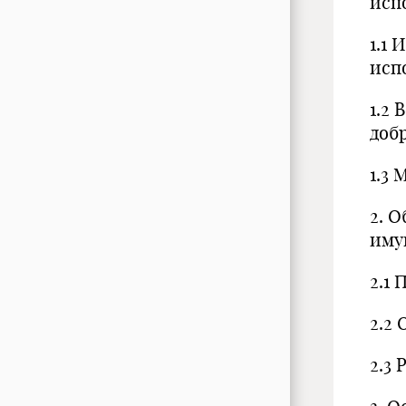
исп
1.1
исп
1.2
доб
1.3
2. 
иму
2.1
2.2
2.3