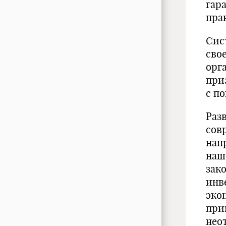
гар
пра
Сис
сво
орг
при
с п
Раз
сов
нап
наш
зак
инв
эко
при
нео