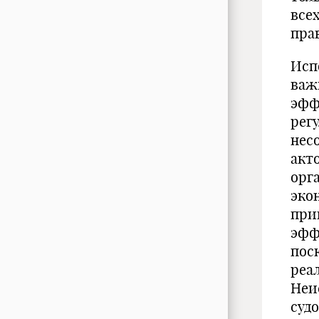
все
прав
Исп
важ
эфф
рег
нес
акт
орг
эко
при
эфф
пос
реа
Неи
суд