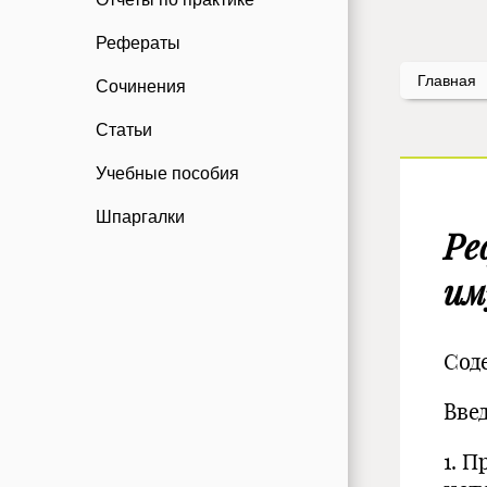
Рефераты
Главная
Сочинения
Статьи
Учебные пособия
Шпаргалки
Ре
им
Сод
Вве
1. 