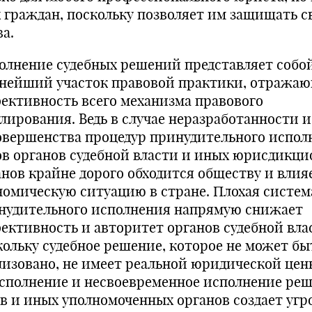
х граждан, поскольку позволяет им защищать с
а.
олнение судебных решений представляет собо
нейший участок правовой практики, отража
ективность всего механизма правового
улирования. Ведь в случае неразработанности и
овершенства процедур принудительного испол
ов органов судебной власти и иных юрисдикц
анов крайне дорого обходится обществу и влия
номическую ситуацию в стране. Плохая систем
нудительного исполнения напрямую снижает
ективность и авторитет органов судебной вла
кольку судебное решение, которое не может бы
лизовано, не имеет реальной юридической цен
сполнение и несвоевременное исполнение ре
ов и иных уполномоченных органов создает угр