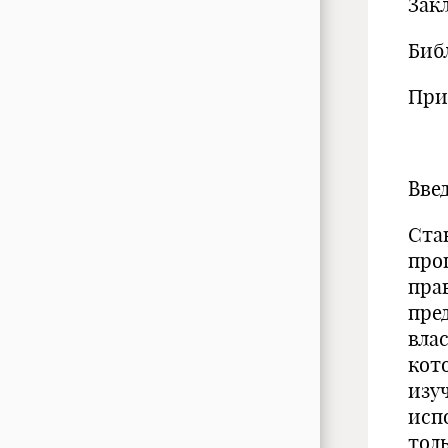
Зак
Биб
При
Вве
Ста
про
пра
пре
вла
кот
изу
исп
тол