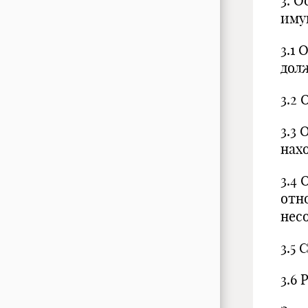
3. 
иму
3.1
дол
3.2
3.3
нах
3.4
отн
нес
3.5
3.6