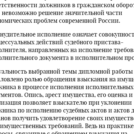
етственности должников в гражданском оборот
о невозможно решение значительной части
номических проблем современной России.
нудительное исполнение означает совокупнос
цессуальных действий судебного пристава-
олнителя, направленных на исполнение требо
олнительного документа в исполнительном про
уальность выбранной темы дипломной работы
словлено ролью обращения взыскания на имущ
жника в процессе исполнения исполнительных
ментов. Опись, арест имущества, его оценка и
лизация позволяет взыскателю при уклонении
жника по исполнению судебных актов и актов 
анов получить удовлетворение своих имущест
еимущественных требований. Ведь на практике
росы, связанные с обращением взыскания на