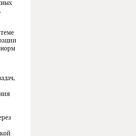
нных
.
стеме
ерации
 норм
адач,
ания
ерез
ской