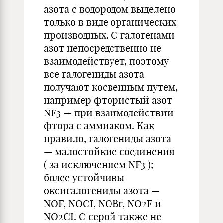
азота с водородом выделено
только в виде органических
производных. С галогенами
азот непосредственно не
взаимодействует, поэтому
все галогениды азота
получают косвенным путем,
например фтористый азот
NF3 — при взаимодействии
фтора с аммиаком. Как
правило, галогениды азота
— малостойкие соединения
( за исключением NF3 );
более устойчивы
оксигалогениды азота —
NOF, NOCI, NOBr, NO2F и
NO2CI. С серой также не