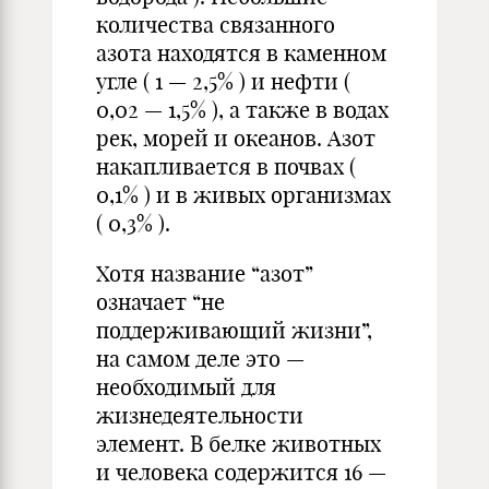
количества связанного
азота находятся в каменном
угле ( 1 — 2,5% ) и нефти (
0,02 — 1,5% ), а также в водах
рек, морей и океанов. Азот
накапливается в почвах (
0,1% ) и в живых организмах
( 0,3% ).
Хотя название “азот”
означает “не
поддерживающий жизни”,
на самом деле это —
необходимый для
жизнедеятельности
элемент. В белке животных
и человека содержится 16 —