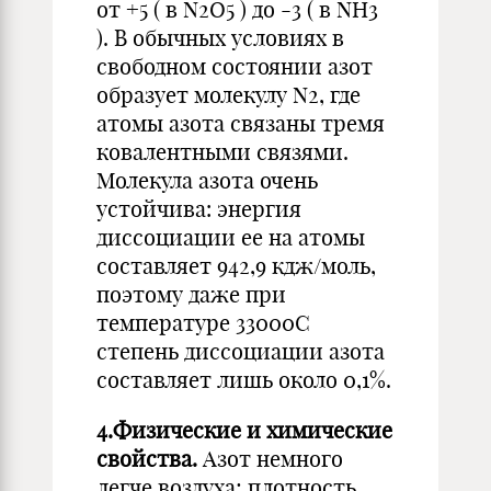
от +5 ( в N2O5 ) до -3 ( в NH3
). В обычных условиях в
свободном состоянии азот
образует молекулу N2, где
атомы азота связаны тремя
ковалентными связями.
Молекула азота очень
устойчива: энергия
диссоциации ее на атомы
составляет 942,9 кдж/моль,
поэтому даже при
температуре 33000С
степень диссоциации азота
составляет лишь около 0,1%.
4.Физические и химические
свойства.
Азот немного
легче воздуха; плотность