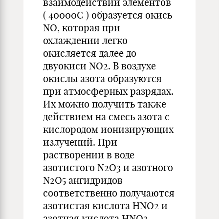
взаимодействии элементов
( 40000С ) образуется окись
NO, которая при
охлаждении легко
окисляется далее до
двуокиси NO2. В воздухе
окислы азота образуются
при атмосферных разрядах.
Их можно получить также
действием на смесь азота с
кислородом ионизирующих
излучений. При
растворении в воде
азотистого N2O3 и азотного
N2O5 ангидридов
соответственно получаются
азотистая кислота НNO2 и
азотная кислота НNO3,