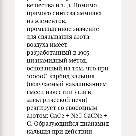
вещества и т. д. Помимо
прямого синтеза аммиака
из элементов,
промышленное значение
для связывания азота
воздуха имеет
разработанный в 1905
цианамидный метод,
основанный на том, что при
10000С карбид кальция
(получаемый накаливанием
смеси известии угля в
электрической печи)
реагирует со свободным
азотом: CaC2 + N2

CaCN2 +
C. Образующийся цианамид
кальция при действии