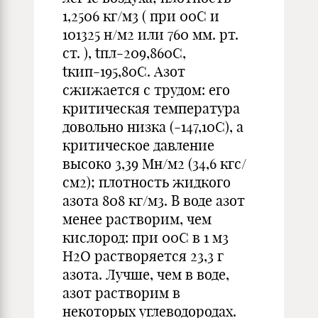
1,2506 кг/м3 ( при 00С и
101325 н/м2 или 760 мм. рт.
ст. ), tпл-209,860С,
tкип-195,80С. Азот
сжижается с трудом: его
критическая температура
довольно низка (-147,10С), а
критическое давление
высоко 3,39 Мн/м2 (34,6 кгс/
см2); плотность жидкого
азота 808 кг/м3. В воде азот
менее растворим, чем
кислород: при 00С в 1 м3
H2O растворяется 23,3 г
азота. Лучше, чем в воде,
азот растворим в
некоторых углеводородах.