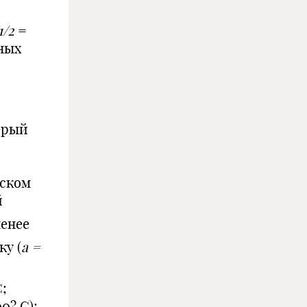
1/2
=
ных
ерый
еском
й
менее
у (
а =
;
00? С);