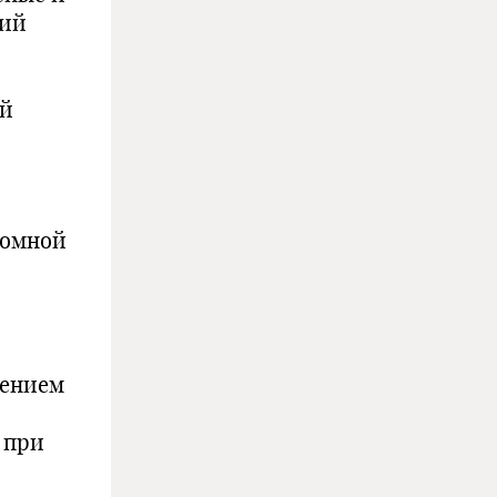
ний
с
ой
томной
дением
 при