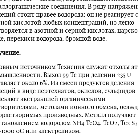
аллорганические соединения. В ряду напряже
еций стоит правее водорода; он не реагирует 
яной кислотой любых концентраций, но легко
творяется в азотной и серной кислотах, царск
е, перекиси водорода, бромной воде.
учение.
овным источником Технеция служат отходы а
мышленности. Выход 99 Tc при делении 235 U
тавляет около 6%. Из смеси продуктов деления
неций в виде пертехнатов, окислов, сульфидов
лекают экстракцией органическими
творителями, методами ионного обмена, осаж
орастворимых производных. Металл получают
становлением водородом NH4 TcO4, TcO2, Tc2 S7
-1000 0С или электролизом.