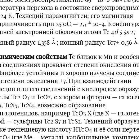
пература перехода в состояние сверхпроводим
,24 К. Технеций парамагнитен; его магнитная
риимчивость при 25 0С — 2,7 * 10-4
.
Конфигур
шней электронной оболочки атома Тс 4
d
5 5
s
2
;
мный радиус 1,358
; ионный радиус Тс7+ 0,56
химическим свойствам
Tc близок к Mn и особе
в соединениях проявляет степени окисления от
 Наиболее устойчивы и хорошо изучены соедин
в степени окисления +7. При взаимодействии
неция или его соединений с кислородом образ
слы Tc2 O7 и TcO2, с хлором и фтором — галог
, ТсХ5, ТсХ4, возможно образование
галогенидов, например ТсО3 Х (где Х — галоген)
ой — сульфиды Tc2 S7 и TcS2. Технеций образуе
же технециевую кислоту HTcO4 и её соли перт
cO4 (где Ме — металл), карбонильные, комплек