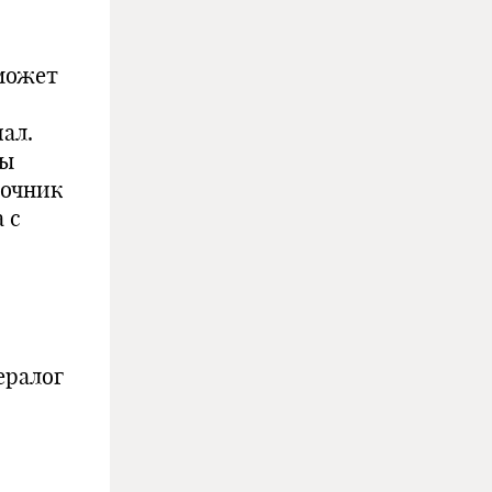
может
ал.
ры
точник
 с
ералог