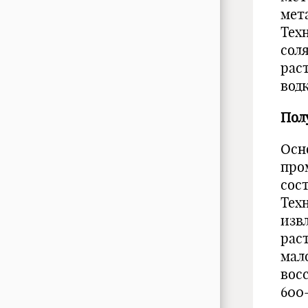
мет
Техн
сол
рас
водк
Пол
Осн
про
сос
Тех
изв
рас
мал
вос
600