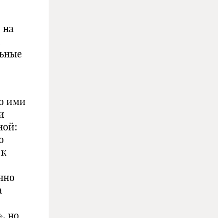
 на
,
льные
то ими
и
ной:
о
 к
чно
а
, но