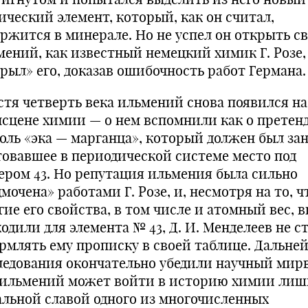
ический элемент, который, как он считал,
ержится в минерале. Но не успел он открыть с
мений, как известный немецкий химик Г. Розе,
крыл» его, доказав ошибочность работ Германа.
стя четверть века ильмений снова появился на
нсцене химии — о нем вспомнили как о претен
роль «эка — марганца», который должен был за
товавшее в периодической системе место под
ером 43. Но репутация ильмения была сильно
мочена» работами Г. Розе, и, несмотря на то, ч
ие его свойства, в том числе и атомный вес, 
одили для элемента № 43, Д. И. Менделеев не с
рмлять ему прописку в своей таблице. Дальне
ледования окончательно убедили научный мир
 ильмений может войти в историю химии лиш
альной славой одного из многочисленных