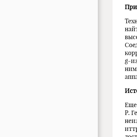
При
Тех
най
выс
Сое
кор
g-и
ним
апп
Ист
Еще
Р. 
неи
итт
дос