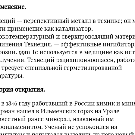
менение.
неций — перспективный металл в технике; он 
ти применение как катализатор,
окотемпературный и сверхпроводящий матери
динения Технеция. — эффективные ингибито
розии. 99m Tc используется в медицине как ис
злучения
.
Технеций радиационноопасен, работа
 требует специальной герметизированной
аратуры.
ория открытия.
 в 1846 году работавший в России химик и мин
Герман нашел в Ильменских горах на Урале
звестный ранее минерал, названный им
роильменитом. Ученый не успокоился на
тигнутом и попытался выделить из него новый