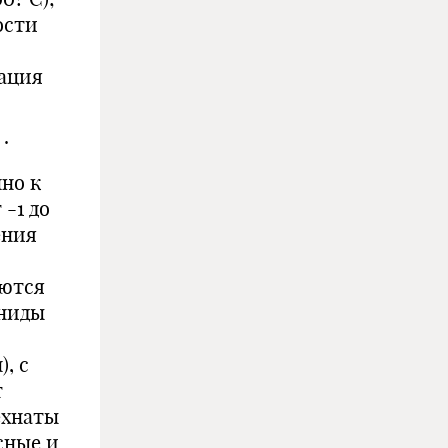
ости
ация
.
нно к
 -1 до
ения
уются
ениды
, с
т
ехнаты
сные и