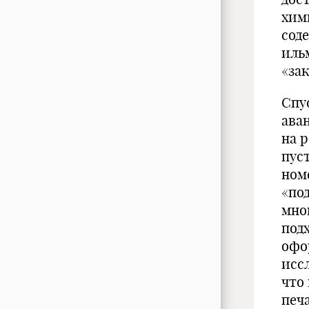
хим
сод
иль
«за
Спу
ава
на 
пус
ном
«под
мног
подх
офо
исс
что
печ