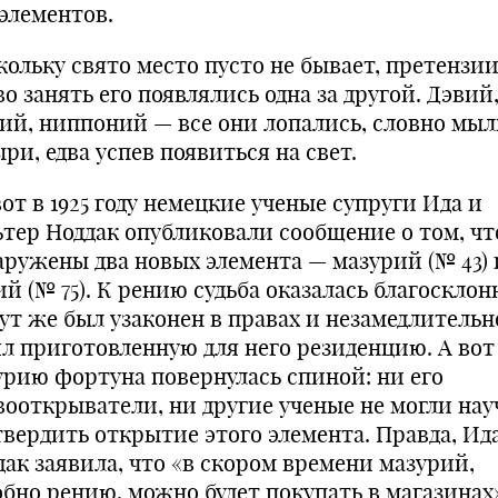
элементов.
кольку свято место пусто не бывает, претензии
о занять его появлялись одна за другой. Дэвий
ий, ниппоний — все они лопались, словно мы
ри, едва успев появиться на свет.
от в 1925 году немецкие ученые супруги Ида и
ьтер Ноддак опубликовали сообщение о том, ч
аружены два новых элемента — мазурий (№ 43) 
й (№ 75). К рению судьба оказалась благосклон
тут же был узаконен в правах и незамедлительн
ял приготовленную для него резиденцию. А вот
урию фортуна повернулась спиной: ни его
вооткрыватели, ни другие ученые не могли нау
твердить открытие этого элемента. Правда, Ид
дак заявила, что «в скором времени мазурий,
обно рению, можно будет покупать в магазинах»