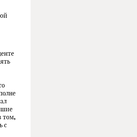
вой
денте
нять
то
вполне
тал
йшие
в том
,
ь с