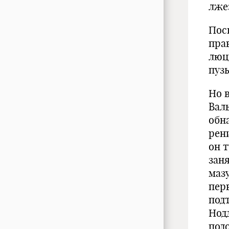
лже
Пос
прав
люц
пузы
Но в
Вал
обн
рени
он 
зан
маз
пер
под
Нод
под