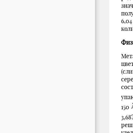
знач
пол
6,0
кол
Физ
Мет
цве
(сли
сер
сос
упак
150
3,68
решё
уде