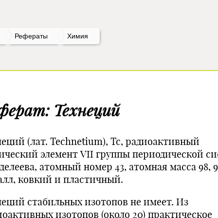
Рефераты
Химия
ферат: Технеций
еций (лат. Technetium), Тс, радиоактивный
ический элемент VII группы периодической с
елеева, атомный номер 43, атомная масса 98, 9
алл, ковкий и пластичный.
неций стабильных изотопов не имеет. Из
иоактивных изотопов (около 20) практическое