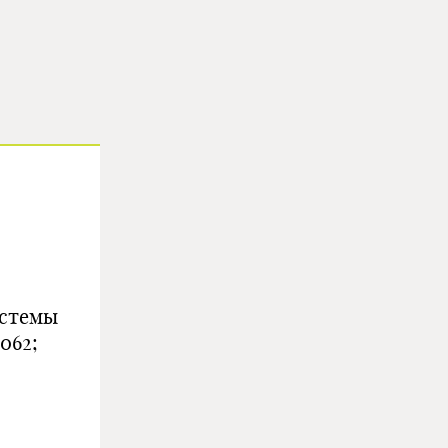
истемы
062;