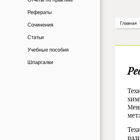
Рефераты
Главная
Сочинения
Статьи
Учебные пособия
Шпаргалки
Ре
Техн
хим
Менд
мет
Тех
рад