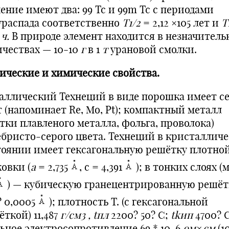
ение имеют два: 99 Тс и 99m Tc с периодами
ураспада соответственно
Т1/2
= 2,12 ×105 лет и
T
4
ч.
В природе элемент находится в незначитель
ичествах — 10-10
г
в 1
т
урановой смолки.
ические и химические свойства.
аллический Технеций в виде порошка имеет с
т (напоминает Re, Mo, Pt); компактный металл
тки плавленого металла, фольга, проволока)
ебристо-серого цвета. Технеций в кристаллич
тоянии имеет гексагональную решётку плотно
овки (
а
= 2,735
, с = 4,391
); в тонких слоях (
) — кубическую гранецентрированную решётк
? 0,0005
); плотность Т. (с гексагональной
ткой) 11,487
г/см3 ,
tпл
2200? 50? С;
tkип
4700? С
льное электросопротивление 69 * 10-6
ом×см
(1