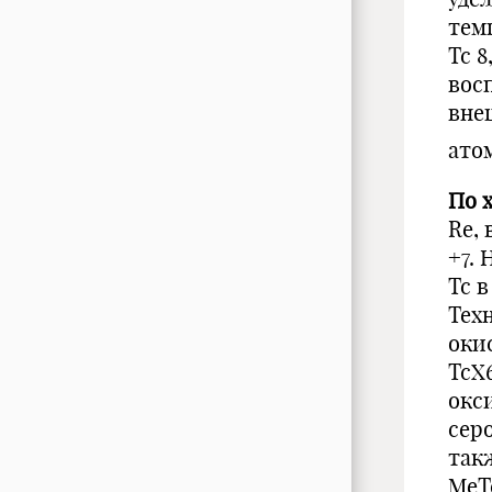
тем
Тс 8
восп
вне
ато
По 
Re, 
+7.
Tc 
Тех
оки
ТсХ6
окси
сер
так
MеT