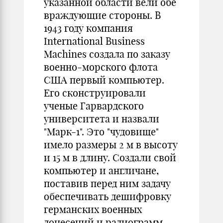
указанной области вели обе
враждующие стороны. В
1943 году компания
International Business
Machines создала по заказу
военно-морского флота
США первый компьютер.
Его сконструировали
ученые Гарвардского
университета и назвали
"Марк-1". Это "чудовище"
имело размеры 2 м в высоту
и 15 м в длину. Создали свой
компьютер и англичане,
поставив перед ним задачу
обеспечивать дешифровку
германских военных
донесений и радиограмм.