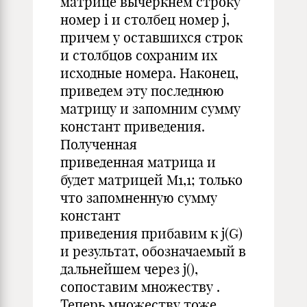
матрице вычеркнем строку
номер i и столбец номер j,
причем у оставшихся строк
и столбцов сохраним их
исходные номера. Наконец,
приведем эту последнюю
матрицу и запомним сумму
констант приведения.
Полученная
приведенная матрица и
будет матрицей M1,1; только
что запомненную сумму
констант
приведения прибавим к j(G)
и результат, обозначаемый в
дальнейшем через j(),
сопоставим множеству .
Теперь множеству тоже