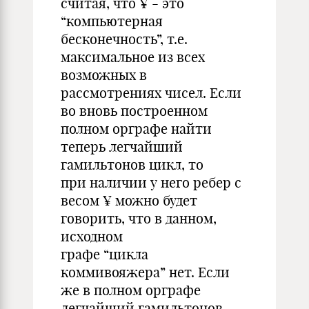
считая, что ¥ - это
“компьютерная
бесконечность”, т.е.
максимальное из всех
возможных в
рассмотрениях чисел. Если
во вновь построенном
полном орграфе найти
теперь легчайший
гамильтонов цикл, то
при наличии у него ребер с
весом ¥ можно будет
говорить, что в данном,
исходном
графе “цикла
коммивояжера” нет. Если
же в полном орграфе
легчайший гамильтонов