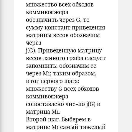
множество всех обходов
коммивояжера
обозначить через G, то
сумму констант приведения
матрицы весов обозначим
через
j(G). Приведенную матрицу
весов данного графа следует
запомнить; обозначим ее
через M1; таким образом,
итог первого шага:
множеству G всех обходов
коммивояжера
сопоставлено чис-ло j(G) и
матрица M1.
Второй шаг. Выберем в
матрице M1 самый тяжелый