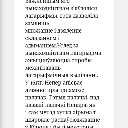
Важнейшым яго
вынаходніцтвам з’яўляліся
лагарыфмы, гэта дазволіла
замяніць
множанне і дзяленне
складаннем і
адыманнем.Услед за
вынаходніцтвам лагарыфма
ажыццяўляюцца спробы
механізаваць
лагарыфмічныя вылічэнні.
У 1617г. Непер апісвае
лічэнне пры дапамозе
палачак. Гэтыя палачкі, пад
назвай палачкі Непара, як
і сам метад хутка аірымалі
шырокае распаўсюджванне
ў Еўропе і былі некоторы