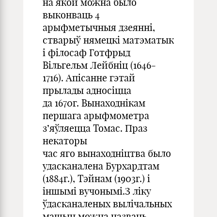
на якой можна было
выконваць 4
арыфметычныя дзеянні,
стварыў нямецкі матэматык
і філосаф Готфрыд
Вільгельм Лейбніц (1646-
1716). Апісанне гэтай
прылады адносіцца
да 1670г. Вынаходнікам
першага арыфмометра
з’яўляецца Томас. Праз
некаторы
час яго вынаходніцтва было
удасканалена Бурхардтам
(1884г.), Тэйнам (1903г.) і
іншымі вучонымі.З ліку
ўдасканаленых вылічальных
машын можна назваць