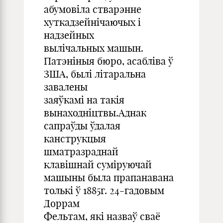
абумовіла стварэнне
хуткадзейнічаючых і
надзейных
вылічальных машын.
Патэніныя бюро, асабліва ў
ЗША, былі літаральна
завалены
заяўкамі на такія
вынаходніцтвы.Аднак
сапраўды ўдалая
канструкцыя
шматразраднай
клавішнай суміруючай
машыны была прапанавана
толькі ў 1885г. 24-гадовым
Доррам
Фельтам, які назваў сваё