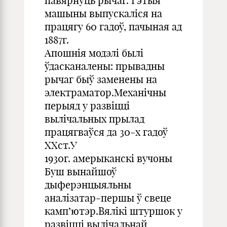
павярнуць рычаг. Гэтыя
машыны выпускаліся на
працягу 60 гадоў, пачыная ад
1887г.
Апошнія модэлі былі
ўдасканалены: прывадны
рычаг быў заменены на
электраматор.Механічны
перыяд у развіцці
вылічальных прылад
працягваўся да 30-х гадоў
XXст.У
1930г. амерыканскі вучоны
Буш вынайшоў
дыферэнцыяльны
аналізатар-першы ў свеце
камп’ютэр.Вялікі штуршок у
развіцці вылічальнай