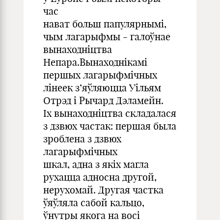
час
нават больш папулярнымі,
чым лагарыфмы - галоўнае
вынаходніцтва
Непара.Вынаходнікамі
першых лагарыфмічных
лінеек з’яўляюцца Уільям
Отрэд і Рычард Дэламейн.
Іх вынаходніцтва складалася
з дзвюх частак: першая была
зроблена з дзвюх
лагарыфмічных
шкал, адна з якіх магла
рухацца адносна другой,
нерухомай. Другая частка
ўяўляла сабой кальцо,
ўнутры якога на восі