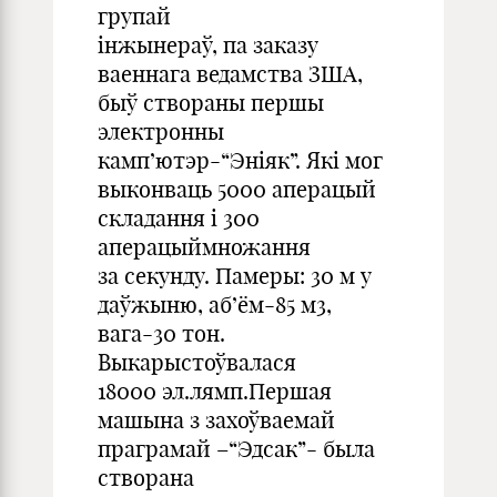
групай
інжынераў, па заказу
ваеннага ведамства ЗША,
быў створаны першы
электронны
камп’ютэр-“Эніяк”. Які мог
выконваць 5000 аперацый
складання і 300
аперацыймножання
за секунду. Памеры: 30 м у
даўжыню, аб’ём-85 м3,
вага-30 тон.
Выкарыстоўвалася
18000 эл.лямп.Першая
машына з захоўваемай
праграмай –“Эдсак”- была
створана