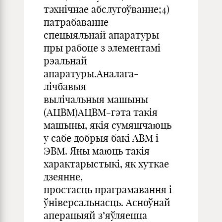
тэхнічнае абслугоўванне;4)
патрабаванне
спецыяльнай апаратуры
пры рабоце з элементамі
рэальнай
апаратуры.Аналага-
лічбавыя
вылічальныя машыны
(АЦВМ)АЦВМ-гэта такія
машыны, якія сумяшчаюць
у сабе добрыя бакі АВМ і
ЭВМ. Яны маюць такія
характарыстыкі, як хуткае
дзеянне,
простасць праграмавання і
ўніверсальнасць. Асноўнай
аперацыяй з’яўляецца