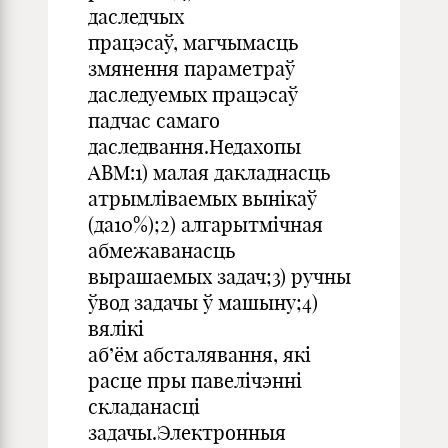
даследчых
працэсаў, магчымасць
змянення параметраў
даследуемых працэсаў
падчас самаго
даследвання.Недахопы
АВМ:1) малая дакладнасць
атрымліваемых вынікаў
(да10%);2) алгарытмічная
абмежаванасць
вырашаемых задач;3) ручны
ўвод задачы ў машыну;4)
вялікі
аб’ём абсталявання, які
расце пры павелічэнні
складанасці
задачы.Электронныя