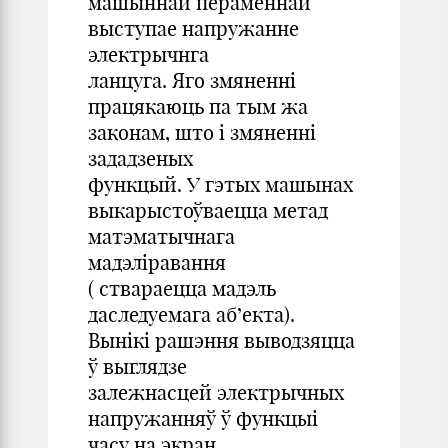
машыннай пераменнай
выступае напружанне
электрычнга
ланцуга. Яго змяненні
працякаюць па тым жа
законам, што і змяненні
зададзеных
функцый. У гэтых машынах
выкарыстоўваецца метад
матэматычнага
мадэліравання
( ствараецца мадэль
даследуемага аб’екта).
Вынікі рашэння выводзяцца
ў выглядзе
залежнасцей электрычных
напружанняў ў функцыі
часу на экран