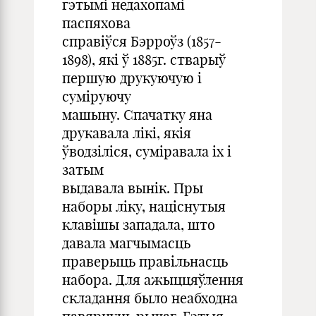
гэтымі недахопамі
паспяхова
справіўся Бэрроўз (1857-
1898), які ў 1885г. стварыў
першую друкуючую і
суміруючу
машыну. Спачатку яна
друкавала лікі, якія
ўводзіліся, суміравала іх і
затым
выдавала вынік. Пры
наборы ліку, націснутыя
клавішы западала, што
давала магчымасць
праверыць правільнасць
набора. Для ажыццяўлення
складання было неабходна