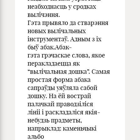
неабходнасць у сродках
вылічэння.
Гэта прывяло да стварэння
новых вылічальных
інструментаў. Адным з іх
быў абак.Абак-
гэта грэчаскае слова, якое
перакладаецца як
“вылічальная дошка”. Самая
простая форма абака
сапраўды уяўляла сабой
дошку. На ёй вострай
палачкай праводзіліся
лініі і раскладаліся якія-
небудзь прадметы,
напрыклад: каменьчыкі
альбо