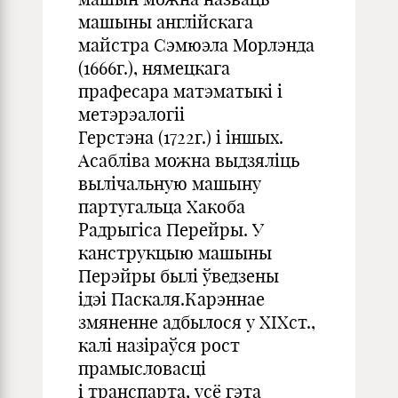
машыны англійскага
майстра Сэмюэла Морлэнда
(1666г.), нямецкага
прафесара матэматыкі і
метэрэалогіі
Герстэна (1722г.) і іншых.
Асабліва можна выдзяліць
вылічальную машыну
партугальца Хакоба
Радрыгіса Перейры. У
канструкцыю машыны
Перэйры былі ўведзены
ідэі Паскаля.Карэннае
змяненне адбылося у XIXст.,
калі назіраўся рост
прамысловасці
і транспарта, усё гэта