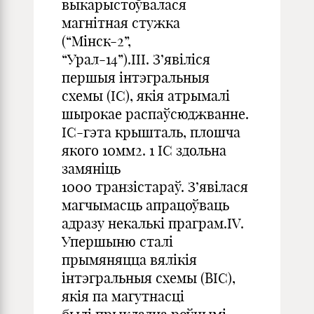
выкарыстоўвалася
магнітная стужка
(“Мінск-2”,
“Урал-14”).III. З’явіліся
першыя інтэгральныя
схемы (ІС), якія атрымалі
шырокае распаўсюджванне.
ІС-гэта крышталь, плошча
якого 10мм2. 1 ІС здольна
замяніць
1000 транзістараў. З’явілася
магчымасць апрацоўваць
адразу некалькі праграм.IV.
Упершыню сталі
прымяняцца вялікія
інтэгральныя схемы (ВІС),
якія па магутнасці