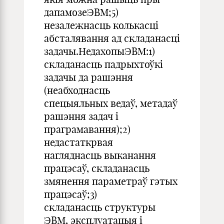
дапамозеЭВМ;5)
незалежнасць колькасці
абсталявання ад складанасці
задачы.НедахопыЭВМ:1)
складанасць падрыхтоўкі
задачы да рашэння
(неабходнасць
спецыяльных ведаў, метадаў
рашэння задач і
праграмавання);2)
недастаткрвая
нагляднасць выканання
працэсаў, складанасць
змянення параметраў гэтых
працэсаў;3)
складанасць структуры
ЭВМ, эксплуатацыя і