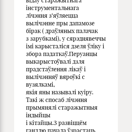
відаў старажытнага
інструментальнага
лічэння з’яўляецца
вылічэнне пры дапамозе
бірак ( драўляных палачак
з зарубкамі), у сярэднявеччы
імі карысталіся дзеля ўліку і
збора падаткаў.Перуанцы
выкарыстоўвалі дзля
прадстаўлення лікаў і
вылічэнняў вяроўкі с
вузялкамі,
якія яны называлі куіру.
Такі ж спосаб лічэння
прымянялі старажытныя
індыйцы
і кітайцы.З развіццём
гандлю пачала ўзрастаць