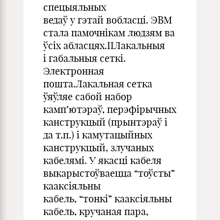
спецыяльных
ведаў у гэтай вобласці. ЭВМ
стала памочнікам людзям ва
ўсіх абласцях.ІІЛакальныя
і габальныя сеткі.
Электронная
пошта.Лакальная сетка
ўяўляе сабой набор
камп’ютэраў, перэфірычных
канструкцый (прынтэраў і
да т.п.) і камутацыйных
канструкцый, злучаных
кабелямі. У якасці кабеля
выкарыстоўваецца “тоўсты”
кааксіяльны
кабель, “тонкі” кааксіяльны
кабель, кручаная пара,