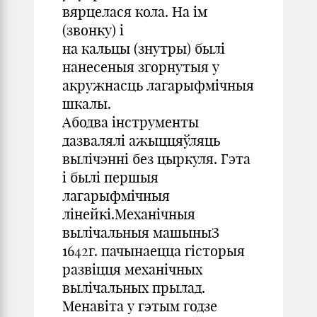
вярцелася кола. На ім
(звонку) і
на кальцы (знутры) былі
нанесеныя згорнутыя у
акружнасць лагарыфмічныя
шкалы.
Абодва інструменты
дазвалялі ажыццяўляць
вылічэнні без цыркуля. Гэта
і былі першыя
лагарыфмічныя
лінейкі.Механічныя
вылічальныя машыныЗ
1642г. пачынаецца гісторыя
развіцця механічных
вылічальных прылад.
Менавіта у гэтым годзе