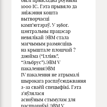
былі прыкладна роўнымі
1000 ІС. Гэта прывяло да
зніжэння кошта
вытворчасці
камп’ютэраў. У 1980г.
цэнтральны працэсар
невялікай ЭВМ стала
магчымым размясціць
на крыштале плошчай ?
дзюйма (“Ілліяк”,
“Эльбрус”).ЭВМ V
пакаленняЭВМ
IV пакалення не атрымалі
шырокага распаўсюджвання
з-за сваёй спецыфікі. Гэта
з’яўлялася
асноўным стымулам для
распрацоўкі ЭВМ V