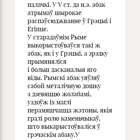
палачкі. У V ст. да н.э. абак
атрымаў шырокае
распаўсюджванне ў Грэцыі і
Егіпце.
У старадаўнім Рыме
выкорыстоўваўся такі ж
абак, як і у Грэцыі, а зрэдку
прымяняліся
і больш дасканалыя яго
віды. Рымскі абак уяўляў
сабой металічную дошку
з дзевяццю жолабамі,
уздоўж іх маглі
перамяшчацца жэтоны, якія
гралі ролю каменьчыкаў,
што выкарыстоўваліся ў
грэчаскім абаку.У