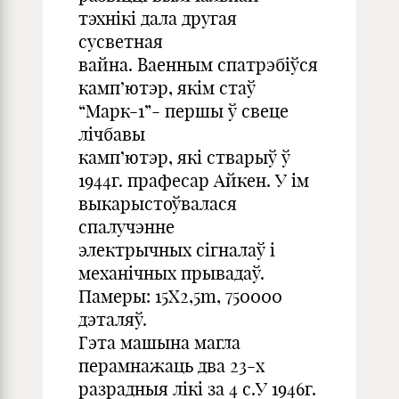
тэхнікі дала другая
сусветная
вайна. Ваенным спатрэбіўся
камп’ютэр, якім стаў
“Марк-1”- першы ў свеце
лічбавы
камп’ютэр, які стварыў ў
1944г. прафесар Айкен. У ім
выкарыстоўвалася
спалучэнне
электрычных сігналаў і
механічных прывадаў.
Памеры: 15X2,5m, 750000
дэталяў.
Гэта машына магла
перамнажаць два 23-х
разрадныя лікі за 4 с.У 1946г.