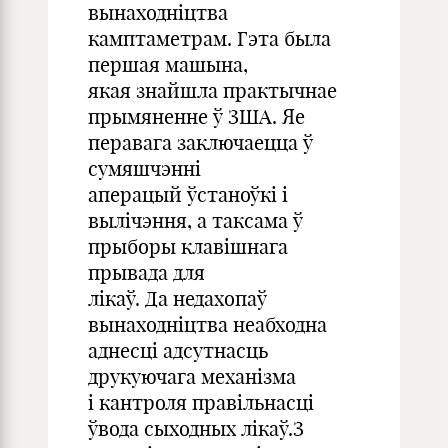
вынаходніцтва
камптаметрам. Гэта была
першая машына,
якая знайшла практычнае
прымяненне ў ЗША. Яе
перавага заключаецца ў
сумяшчэнні
аперацый ўстаноўкі і
вылічэння, а таксама ў
прыборы клавішнага
прывада для
лікаў. Да недахопаў
вынаходніцтва неабходна
аднесці адсутнасць
друкуючага механізма
і кантроля правільнасці
ўвода сыходных лікаў.З