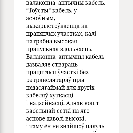
валаконна-аптычны кабель.
“Тоўсты” кабель, у
асноўным,
выкарыстоўваецца на
працяглых участках, калі
патрэбна высокая
прапускная здольнасць.
Валаконна-аптычны кабель
дазваляе ствараць
працяглыя ўчасткі без
рэтранслятараў пры
недасягаймай для другіх
кабеляў хуткасці
і надзейнасці. Аднак кошт
кабельнай сеткі на яго
аснове даволі высокі,
і таму ён не знайшоў пакуль