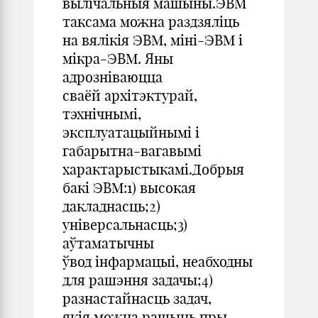
вылічальныя машыны.ЭВМ
таксама можна раздзяліць
на вялікія ЭВМ, міні-ЭВМ і
мікра-ЭВМ. Яны
адрозніваюцца
сваёй архітэктурай,
тэхнічнымі,
эксплуатацыйнымі і
габарытна-вагавымі
характарыстыкамі.Добрыя
бакі ЭВМ:1) высокая
дакладнасць;2)
універсальнасць;3)
аўтаматычны
ўвод інфармацыі, неабходны
для рашэння задачы;4)
разнастайнасць задач,
якія можна рашыць пры