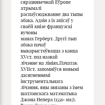
сярэднявечнай Еўропе
атрымалі
распаўсюджванне два тыпы
абака. Адзін з іх апісаў у
сваёй кнізе французскі
вучоны
манах Герберт. Другі тып
абака пачаў
выкарыстоўвацца з канца
XVст. под назвай
лічэнне на лініях.Пачатак
XVIIст. запомніўся новымі
дасягненнямі
інструментальнага
лічэння, яны звязаны з імем
шатланскага матэматыка
Джона Непера (1550-1617).