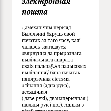
электронная
пошта
Дамеханічны перыяд
Вылічэнні бяруць свой
пачатак ад таго часу, калі
чалавек здагадаўся
звярнуцца да прыроднага
вылічальнага апарата -
сваіх пальцаў.Ад пальцавых
вылічэнняў бярэ пачатак
пяцярычная сістэма
злічэння (адна рука),
десяцічная
( дзве рукі), двацацерычная (
пальцы рук і ног). Адным з