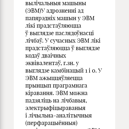
вылічальныя машыны
(ЭВМ)У адрозненні ад
папярэдніх машын у ЭВМ
лікі прадстаўляюцца
ў выглядзе паслядоўнасці
лічбаў. У сучасных ЭВМ лікі
прадстаўляюцца ў выглядзе
кодаў дваічных
эквівалентаў, г.зн. у
выглядзе камбінацый 1 і 0. У
ЭВМ ажыццяўляецца
прынцып праграмнага
кіравання. ЭВМ можна
падзяліць на лічбавыя,
электрыфіцыраваныя
і лічыльна-аналітычныя
(перфарацыённыя)