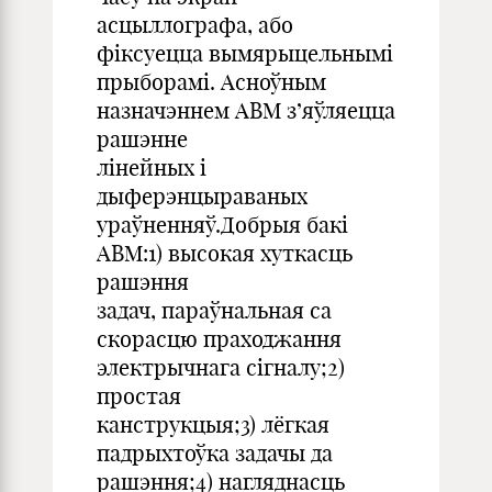
асцыллографа, або
фіксуецца вымярыцельнымі
прыборамі. Асноўным
назначэннем АВМ з’яўляецца
рашэнне
лінейных і
дыферэнцыраваных
ураўненняў.Добрыя бакі
АВМ:1) высокая хуткасць
рашэння
задач, параўнальная са
скорасцю праходжання
электрычнага сігналу;2)
простая
канструкцыя;3) лёгкая
падрыхтоўка задачы да
рашэння;4) нагляднасць