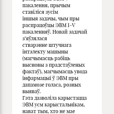
пакалення, прычым
ставіліся зусім
іншыя задачы, чым пры
распрацоўцы ЭВМ I-V
пакаленняў. Новай задачай
з’яўлялася
стварэнне штучнага
інтэлекту машыны
(магчымасць рабіць
высновы з прадстаўленых
фактаў), магчымасць увода
інфармацыі ў ЭВМ пры
дапамозе голаса, розных
выяваў.
Гэта дазволіла карыстацца
ЭВМ усм карыстальнікам,
нават тым, хто не мае