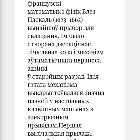
французскі
матэматык і фізік Блез
Паскаль (1623-1662)
вынайшоў прыбор для
складання. Ім было
створана дзесяцічнае
лічыльнае кола і механізм
аўтаматычнага пераноса
адзінкі
ў старэйшы разрад. Ідэя
гэтага механізма
выкарыстоўвалася значна
пазней у настольных
клавішных машынах з
электрычным
прывадам.Першая
вылічальная прылада,