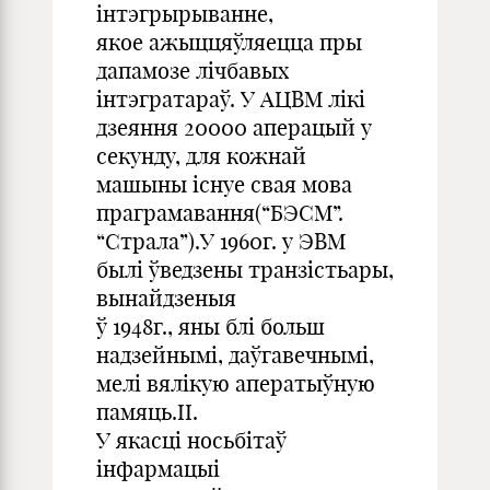
інтэгрырыванне,
якое ажыццяўляецца пры
дапамозе лічбавых
інтэгратараў. У АЦВМ лікі
дзеяння 20000 аперацый у
секунду, для кожнай
машыны існуе свая мова
праграмавання(“БЭСМ”.
“Страла”).У 1960г. у ЭВМ
былі ўведзены транзістьары,
вынайдзеныя
ў 1948г., яны блі больш
надзейнымі, даўгавечнымі,
мелі вялікую аператыўную
памяць.II.
У якасці носьбітаў
інфармацыі