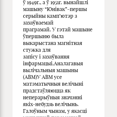
ў 1949г., а ў 1951г. вынайшлі
машыну “Юнівак”-першы
серыйны камп’ютэр з
захоўваемай
праграмай. У гэтай машыне
ўпершыню была
выкарыстана магнітная
стужка для
запісу і захоўвання
інфармацыі.Аналагавыя
вылічальныя машыны
(АВМ)У АВМ усе
матэматычныя велічыні
прадстаўляюцца як
неперарыўныя значэнні
якіх-небудзь велічынь.
Галоўным чынам, у якасці