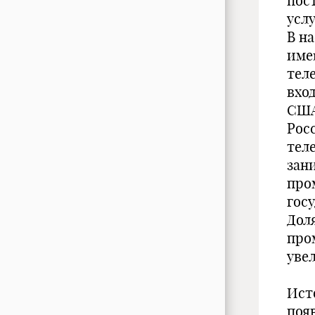
пос
услу
В н
име
тел
вхо
США
Рос
тел
зани
про
гос
Дол
про
увел
Ист
появ