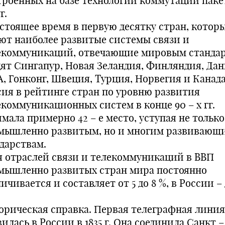
троенных на базе технологии коммутации паке
г.
астоящее время в первую десятку стран, котор
ют наиболее развитые системы связи и
екоммуникаций, отвечающие мировым стандар
дят Сингапур, Новая Зеландия, Финляндия, Дан
, Гонконг, Швеция, Турция, Норвегия и Канада
сия в рейтинге стран по уровню развития
екоммуникационных систем в конце 90 – х гг.
мала примерно 42 – е место, уступая не только
мышленно развитым, но и многим развивающ
ударствам.
я отраслей связи и телекоммуникаций в ВВП
мышленно развитых стран мира постоянно
ичивается и составляет от 5 до 8 %, в России – 
орическая справка. Первая телеграфная линия
илась в России в 1835 г. Она соединила Санкт –