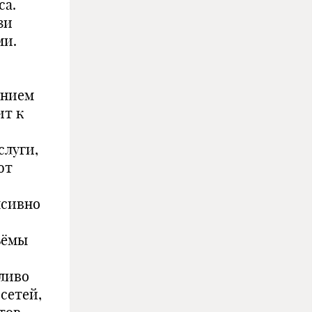
са.
зи
ми.
ением
ит к
слуги,
ют
нсивно
ъёмы
ливо
сетей,