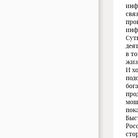
инф
свя
про
инф
Сут
дея
в т
жиз
И х
под
бог
про
мощ
пок
Быс
Рос
сто