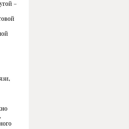
угой –
товой
ной
язи,
жно
,
ного