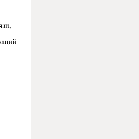
язи,
каций