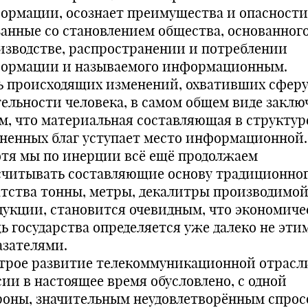
ормации, осознает преимущества и опасности
занные со становлением общества, основанного
изводстве, распространении и потреблении
ормации и называемого информационным.
ь происходящих изменений, охвативших сфер
тельности человека, в самом общем виде заклю
ом, что материальная составляющая в структур
ненных благ уступает место информационной.
отя мы по инерции всё ещё продолжаем
считывать составляющие основу традиционно
атства тонны, метры, декалитры производимо
дукции, становится очевидным, что экономиче
ь государства определяется уже далеко не эти
азателями.
трое развитие телекоммуникационной отрасл
сии в настоящее время обусловлено, с одной
роны, значительным неудовлетворённым спрос