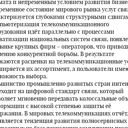
мата и непременным условием развития бизне
ременное состояние мирового рынка услуг свя
актеризуется глубокими структурными сдвига
пьютеризация телекоммуникационного
рудования идёт параллельно с процессами
ватизации национальных систем связи, появл
рынке крупных фирм – операторов, что привод
лению конкурентной борьбы. В результате
жаются расценки на телекоммуникационные у
ширяется их ассортимент, а пользователи име
можность выбора.
ьшинство промышленно развитых стран инте
еходит на цифровой стандарт связи, который
воляет мгновенно передавать колоссальные об
ормации с высокой степенью защиты её
ержания. В мировых телекоммуникациях отчёт
является тенденция развития полносервисных 