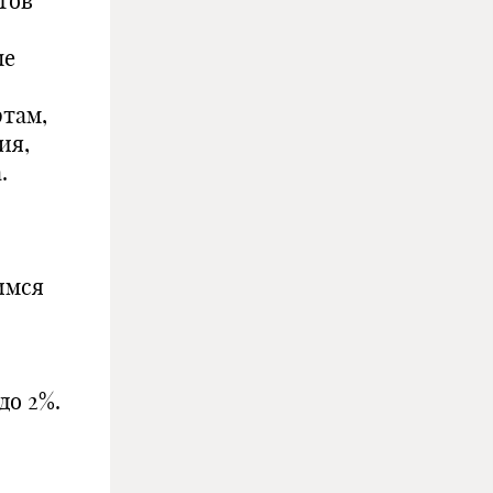
тов
ые
там,
ия,
.
имся
до 2%.