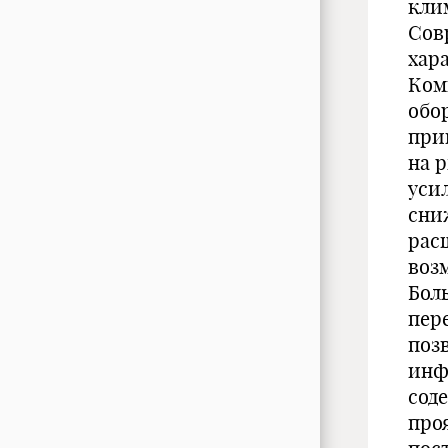
кли
Сов
хар
Ком
обо
при
на 
уси
сни
рас
воз
Бол
пер
поз
инф
сод
про