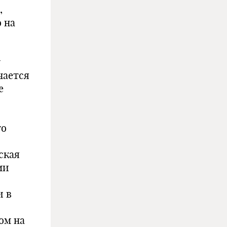
,
 на
у
чается
е
го
й
ская
ми
и в
ом на