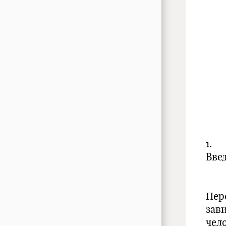
1.
Вве
Пер
зави
чел