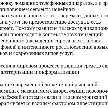
ановку домашних телефонных аппаратов, а с др
никновением сегмента новейших
окотехнологичных услуг – передачи данных, со
и и услуг по предоставлению доступа в сеть
ернет. Поэтому развитие телекоммуникацион
асли происходит в контексте двух тенденций –
тенсивного (насыщение спроса на установку
ефонов) и интенсивного роста (освоение новых
ков и современных видов услуг).
Россия в мировом процессе развития средств св
пьютеризации и информатизации
дание современной динамичной рыночной
номики с механизмом саморегуляции невозмо
 надёжной системы связи и телекоммуникаций
орая является важным фактором инвестицион