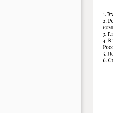
1. В
2. 
ком
3. 
4. 
Рос
5. 
6. 