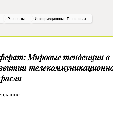
Рефераты
Информационные Технологии
ферат: Мировые тенденции в
звитии телекоммуникационн
расли
ержание