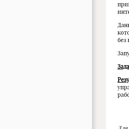
при
инт
Дан
кот
без
Зап
Зада
Резу
упр
раб
Для