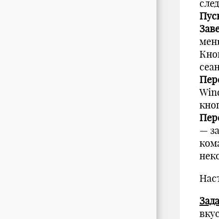
сле
Пус
Зав
мен
Кно
сеа
Пер
Win
кно
Пер
— з
ком
нек
Нас
Зада
вкус