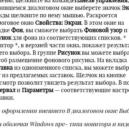
меню, щелкните на команде
Панель управления
вившемся диалоговом окне выберете значок
Эк
жды щелкните по нему мышью. Раскроется
логовое окно
Свойства: Экран
. В этом окне на
адке
Фон
, вы сможете выбрать
Фоновой узор
и
унок
для фона из соответствующих списков. *
итор *, в верхней части окна, покажет результ
его выбора. В группе
Рисунок
вы можете выбр
соб размещение фонового рисунка. На вкладка
тавка
из одноименного списка, вы можете выб
у из предлагаемых заставок. Щелчок на кнопке
смотр позволит увидеть результат выбора. В п
ервал
и
Параметры
— соответствующие настр
авки.
 оформлении внешнего В диалоговом окне Вы
а оболочки
Windows пре- типа монитора и вид