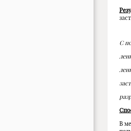
Резу
зас
С п
лен
лен
зас
раз
Спо
В м