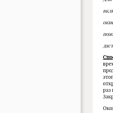
вкл
окн
пож
даст
Спо
врем
про
этог
отк
раз
Зак
Око