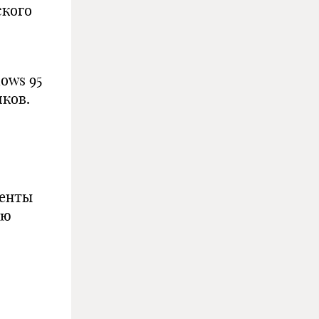
ского
ows 95
ков.
менты
ую