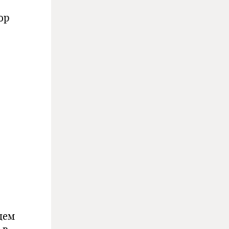
ор
щем