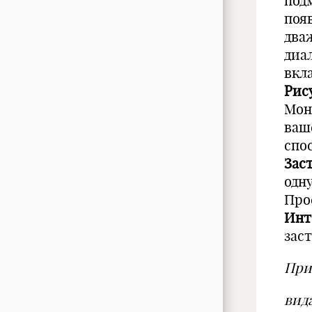
под
поя
два
диа
вкл
Рис
Мон
ваш
спо
Зас
одн
Про
Инт
заст
При
вид