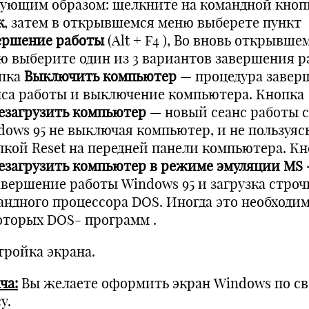
дующим образом: щелкните на командной кноп
к
, затем в открывшемся меню выберете пункт
ершение работы
(Alt + F4 ), Во вновь открывше
ю выберите один из 3 вариантов завершения р
пка
Выключить компьютер
— процедура завер
нса работы и выключение компьютера. Кнопка
езагрузить компьютер
— новый сеанс работы с
dows 95 не выключая компьютер, и не пользуяс
пкой Reset на передней панели компьютера. К
езагрузить компьютер в режиме эмуляции
MS 
авершение работы Windows 95 и загрузка строч
андного процессора DOS. Иногда это необходим
оторых DOS- программ .
тройка экрана.
ча:
Вы желаете оформить экран Windows по с
у.