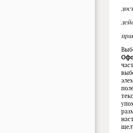
дос
дей
пра
Выб
Офо
час
выб
эле
пол
тек
упо
раз
нас
щел