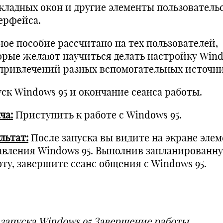
кладных окон и другие элементы пользователь
ерфейса.
ное пособие рассчитано на тех пользователей,
орые желают научиться делать настройку Wind
 привлечений разных вспомогательных источни
уск Windows 95 и окончание сеанса работы.
ча:
Приступить к работе с Windows 95.
льтат:
После запуска вы видите на экране эле
авления Windows 95. Выполнив запланированн
оту, завершите сеанс общения с Windows 95.
 запуска
Windows 95 Завершение работы