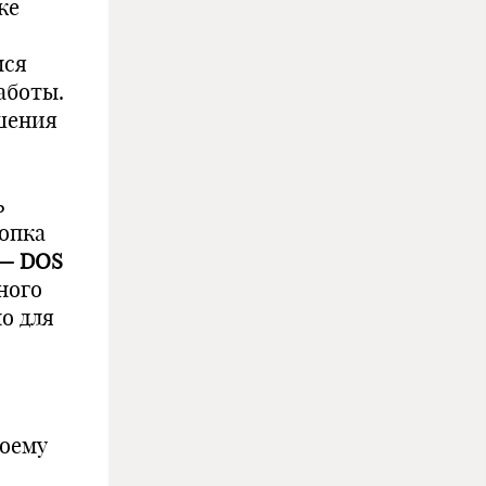
ке
мся
аботы.
шения
ь
нопка
— DOS
ного
о для
воему