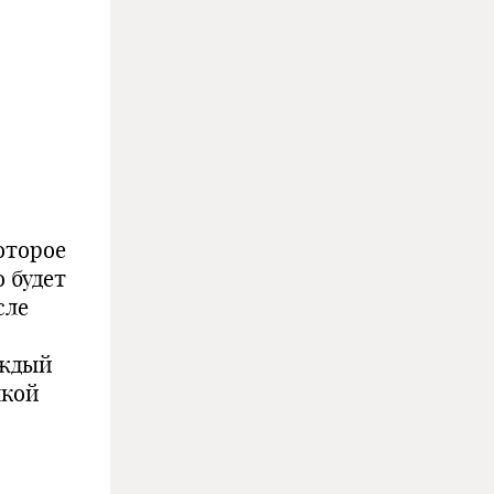
оторое
о будет
сле
аждый
пкой