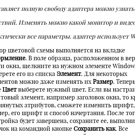
тавляет полную свободу адаптера можно узнать
ствий. Изменять можно какой монитор и виде
ктически все параметры. адаптер использует
W
ор цветовой схемы выполняется на вкладке
рмление
. В поле образца, расположенном в ве
ти окна, щелкните на нужном элементе Window
ерете его из списка
Элемент
. Для некоторых
ментов можно даже изменять их
Размер
. Теперь
е
Цвет
выберете нужный цвет. Если вы настра
стовый элемент, например заголовок окна, то 
мянутых атрибутов, сможете изменить шрифт,
мер, его шрифт и способ начертания. После тог
тройка будет завершена, сохраните ее, выполн
чок на командной кнопке
Сохранить как
. Все