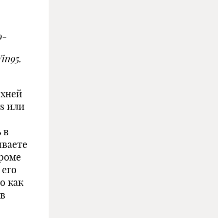
о-
in95.
рхней
s или
 в
иваете
кроме
 его
о как
ив