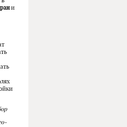
, в
ран
и
ат
ать
рать
олях
ойки
бор
ео-