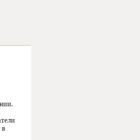
нии.
атели
 в