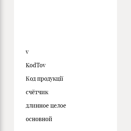
v
KodTov
Код продукції
счётчик
длинное целое
основной