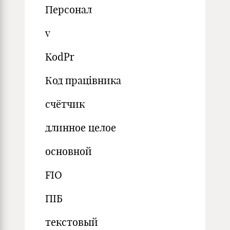
Персонал
v
KodPr
Код працівника
счётчик
длинное целое
основной
FIO
ПІБ
текстовый