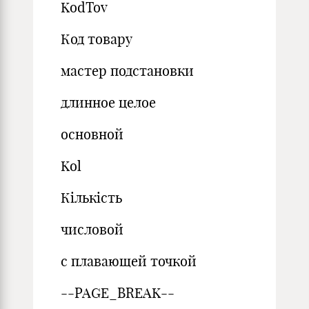
KodTov
Код товару
мастер подстановки
длинное целое
основной
Kol
Кількість
числовой
с плавающей точкой
--PAGE_BREAK--