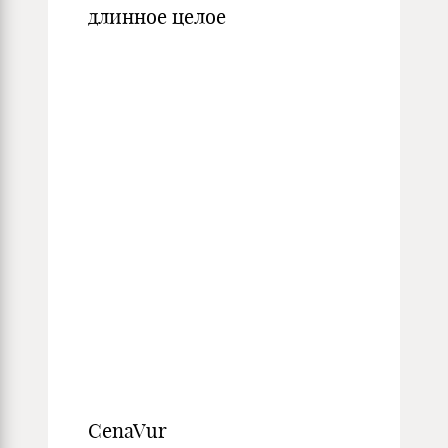
длинное целое
CenaVur