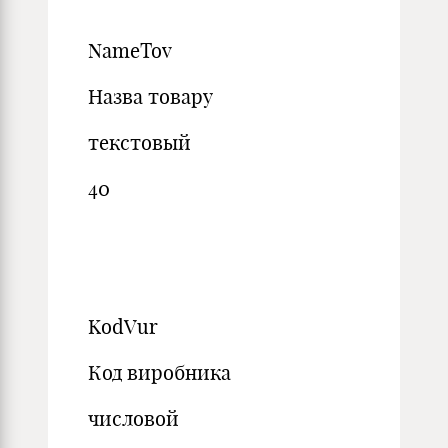
NameTov
Назва товару
текстовый
40
KodVur
Код виробника
числовой