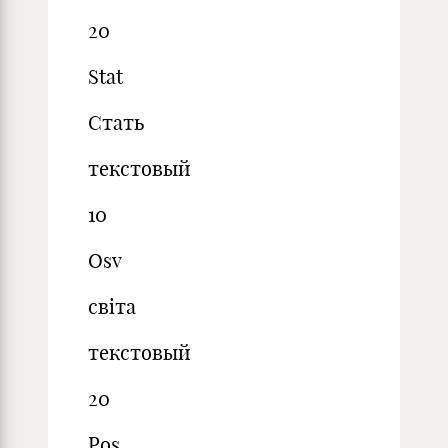
20
Stat
Стать
текстовый
10
Osv
світа
текстовый
20
Pos