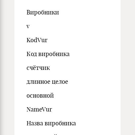
Виробники
v
KodVur
Код виробника
счётчик
длинное целое
основной
NameVur
Назва виробника