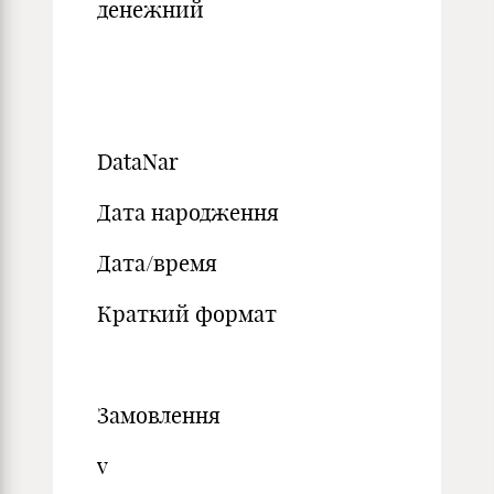
денежний
DataNar
Дата народження
Дата/время
Краткий формат
Замовлення
v