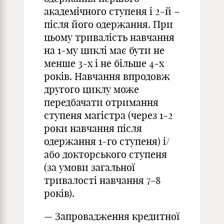
академічного ступеня і 2-й –
після його одержання. При
цьому тривалість навчання
на 1-му циклі має бути не
менше 3-х і не більше 4-х
років. Навчання впродовж
другого циклу може
передбачати отримання
ступеня магістра (через 1-2
роки навчання після
одержання 1-го ступеня) і/
або докторського ступеня
(за умови загальної
тривалості навчання 7-8
років).
— Запровадження кредитної