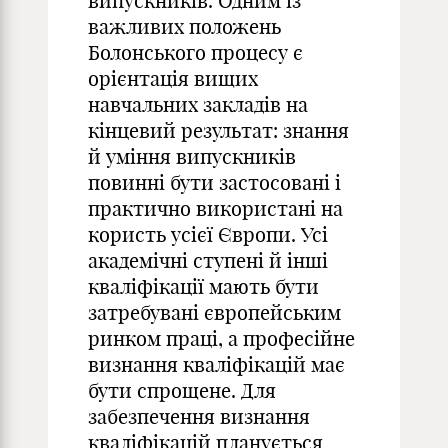
випускників. Одним із
важливих положень
Болонського процесу є
орієнтація вищих
навчальних закладів на
кінцевий результат: знання
й уміння випускників
повинні бути застосовані і
практично вико­ристані на
користь усієї Європи. Усі
академічні ступені й інші
кваліфікації мають бути
затребувані європейським
ринком праці, а професійне
визнання кваліфікацій має
бути спрощене. Для
забезпечення визнання
кваліфікацій планується