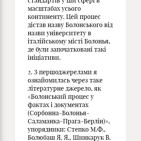
стандартів у цій сфері в
масштабах усього
континенту. Цей процес
дістав назву Болонського від
назви університету в
італійському місті Болонья,
де були започатковані такі
ініціативи.
2. З першоджерелами я
ознайомилась через таке
літературне джерело, як
«Болонський процес у
фактах і документах
(Сорбонна-Болонья-
Саламанка-Прага-Берлін)»,
упорядники: Степко М.Ф.,
Болюбаш Я. Я., Шинкарук В.