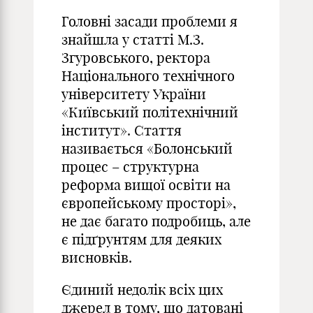
Головні засади проблеми я
знайшла у статті М.З.
Згуровського, ректора
Національного технічного
університету України
«Київський політехнічний
інститут». Стаття
називається «Болонський
процес – структурна
реформа вищої освіти на
європейському просторі»,
не дає багато подробиць, але
є підґрунтям для деяких
висновків.
Єдиний недолік всіх цих
джерел в тому, що датовані