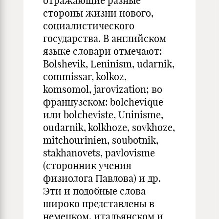
отражающие разные
стороны жизни нового,
социалистического
государства. В английском
языке словари отмечают:
Bolshevik, Leninism, udarnik,
commissar, kolkoz,
komsomol, jarovization; во
французском: bolchevique
или bolcheviste, Uninisme,
oudarnik, kolkhoze, sovkhoze,
mitchourinien, soubotnik,
stakhanovets, pavlovisme
(сторонник учения
физиолога Павлова) и др.
Эти и подобные слова
широко представлены в
немецком, итальянском и