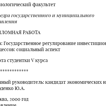
иологический факультет
едра государственного и муниципального
авления
ЛОМНАЯ РАБОТА
а: Государственное регулирование инвестици
цессов: социальный аспект
ота студентки V курса
************
чный руководитель: кандидат экономических н
оденко Ю.А.
ва, 2000 год
авление