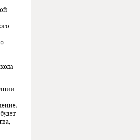
ной
ого
го
хода
зации
чение.
будет
тва,