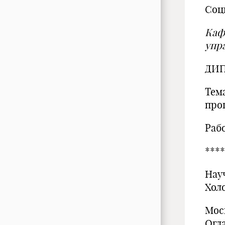
Соц
Каф
упр
ДИП
Тем
про
Раб
****
Нау
Хол
Моск
Огл