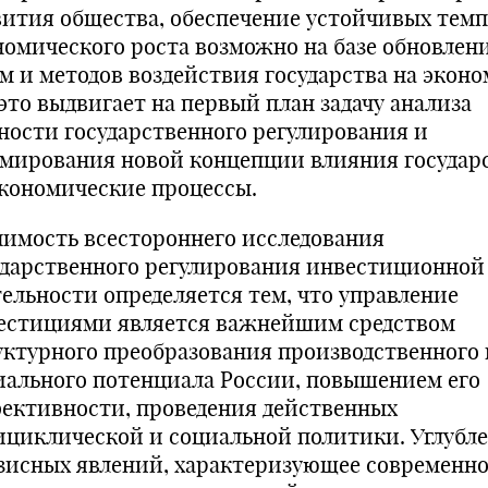
вития общества, обеспечение устойчивых тем
номического роста возможно на базе обновлен
м и методов воздействия государства на эконо
 это выдвигает на первый план задачу анализа
ности государственного регулирования и
мирования новой концепции влияния государ
экономические процессы.
чимость всестороннего исследования
ударственного регулирования инвестиционной
тельности определяется тем, что управление
естициями является важнейшим средством
уктурного преобразования производственного 
иального потенциала России, повышением его
ективности, проведения действенных
ициклической и социальной политики. Углубл
зисных явлений, характеризующее современн