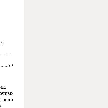
4
..77
……79
ия,
ночных
я роли
в