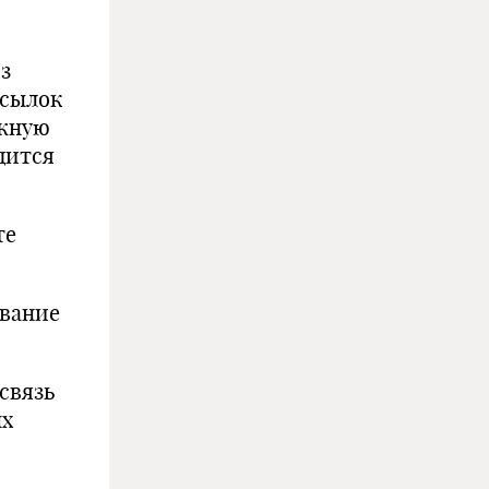
з
осылок
ажную
дится
те
ование
связь
ых