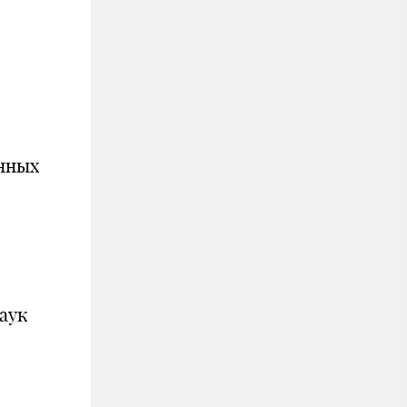
онных
аук