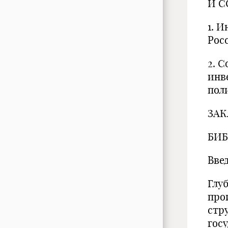
И 
1. 
Рос
2. 
инв
по
ЗА
БИ
Вве
Глу
про
стр
гос