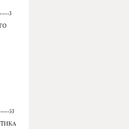
……3
ГО
.…53
ИТИКА