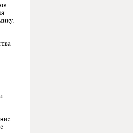
пов
ия
мику.
ства
и
ение
ое