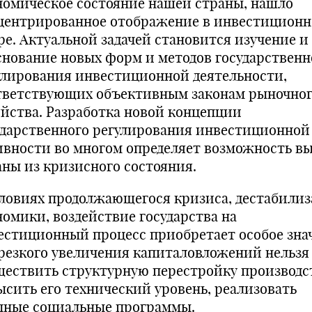
номическое состояние нашей страны, нашло
центрированное отображение в инвестицион
ре. Актуальной задачей становится изучение и
снование новых форм и методов государственн
улирования инвестиционной деятельности,
тветствующих объективным законам рыночно
яйства. Разработка новой концепции
ударственного регулирования инвестиционной
ивности во многом определяет возможность вы
аны из кризисного состояния.
словиях продолжающегося кризиса, дестабили
номики, воздействие государства на
естиционный процесс приобретает особое зна
 резкого увеличения капиталовложений нельзя 
ществить структурную перестройку производс
ысить его технический уровень, реализовать
пные социальные программы.