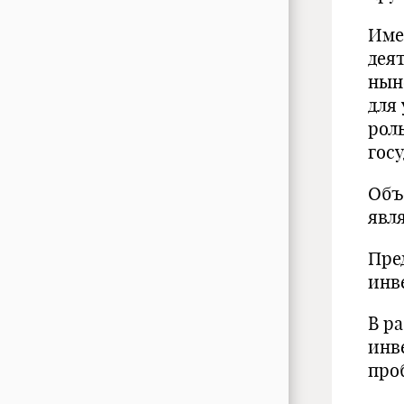
Име
дея
нын
для
рол
госу
Объ
явл
Пре
инв
В р
инв
про