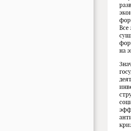
раз
эко
фор
Все
сущ
фор
на 
Зна
гос
дея
инв
стр
соц
эфф
ант
кри