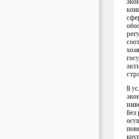
эко
кон
сфе
обо
рег
соо
хоз
гос
акт
стр
В у
эко
инв
Без
осу
пов
кру