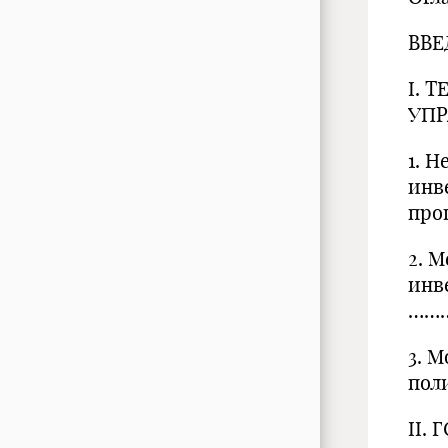
ВВ
I. 
УП
1. 
инв
пр
2. 
инв
……
3. 
по
II.