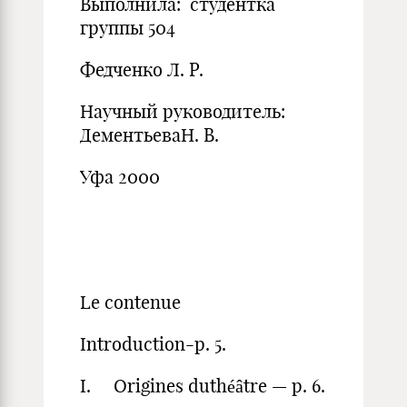
Выполнила: студентка
группы 504
Федченко Л. Р.
Научный руководитель:
ДементьеваН. В.
Уфа 2000
Le contenue
Introduction-p. 5.
I. Origines duthéâtre — p. 6.