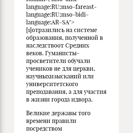
language:RU;mso-fareast-
language:RU;mso-bidi-
language:AR-SA">
[1]отразились на системе
образования, полученной в
наследствоот Средних
веков. Гуманисты-
просветители обучали
учеников не для церкви,
научныхизысканий или
университетского
преподавания, а для участия
в жизни города идвора.
Великие державы того
времени правили
посредством