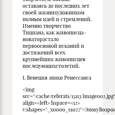
оставаясь до последних лет
своей жизнихудожником
полным идей и стремлений.
Именно творчество
Тициана, как живописца-
новаторастало
первоосновой исканий и
достижений всех
крупнейших живописцев
последующихстолетий.
I. Венеция эпохи Ренессанса
<img
src="/cache/referats/15113/image002.jpg
align=«left» hspace=«12»
v:shapes="_x0000_s1027">ЭпохуВозр