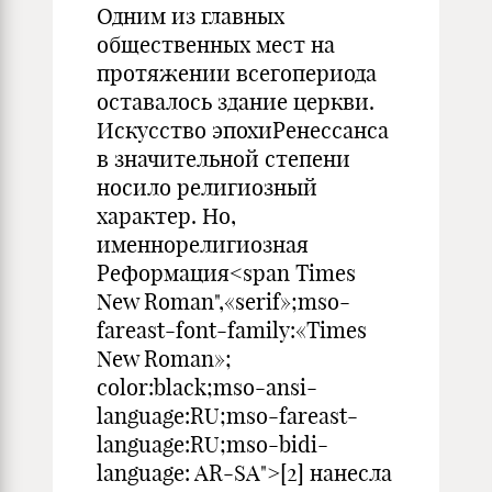
Одним из главных
общественных мест на
протяжении всегопериода
оставалось здание церкви.
Искусство эпохиРенессанса
в значительной степени
носило религиозный
характер. Но,
именнорелигиозная
Реформация<span Times
New Roman",«serif»;mso-
fareast-font-family:«Times
New Roman»;
color:black;mso-ansi-
language:RU;mso-fareast-
language:RU;mso-bidi-
language: AR-SA">[2] нанесла