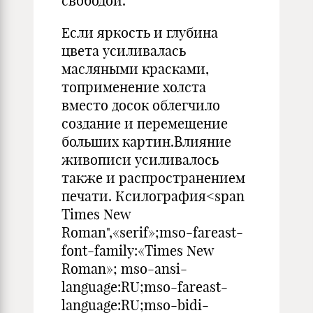
свободой.
Если яркость и глубина
цвета усиливалась
масляными красками,
топрименение холста
вместо досок облегчило
создание и перемещение
больших картин.Влияние
живописи усиливалось
также и распространением
печати. Ксилография<span
Times New
Roman",«serif»;mso-fareast-
font-family:«Times New
Roman»; mso-ansi-
language:RU;mso-fareast-
language:RU;mso-bidi-