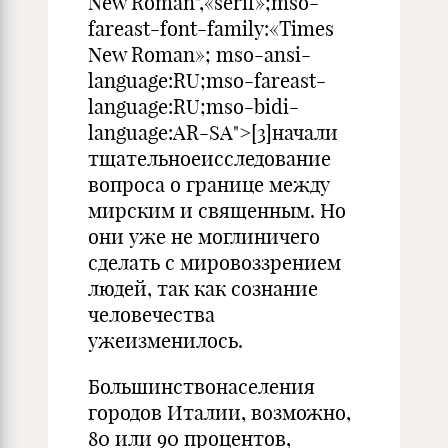
New Roman",«serif»;mso-
fareast-font-family:«Times
New Roman»; mso-ansi-
language:RU;mso-fareast-
language:RU;mso-bidi-
language:AR-SA">[3]начали
тщательноеисследование
вопроса о границе между
мирским и священным. Но
они уже не моглиничего
сделать с мировоззрением
людей, так как сознание
человечества
ужеизменилось.
Большинствонаселения
городов Италии, возможно,
80 или 90 процентов,