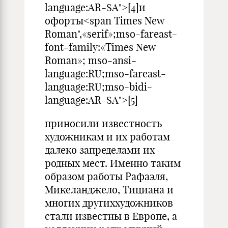
language:AR-SA">[4]и
офорты<span Times New
Roman",«serif»;mso-fareast-
font-family:«Times New
Roman»; mso-ansi-
language:RU;mso-fareast-
language:RU;mso-bidi-
language:AR-SA">[5]
приносили известность
художникам и их работам
далеко запределами их
родных мест. Именно таким
образом работы Рафаэля,
Микеланджело, Тициана и
многих другиххудожников
стали известны в Европе, а