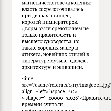
магнетическоговеликолепия;
власть сосредоточивалась
при дворах принцев,
королей иимператоров.
Дворы были средоточием не
только правительств и
высшегоруководства, но
также хороших манер и
этикета, новейших стилей в
литературе,музыке, одежде,
архитектуре и живописи.
<img
src="/cache/referats/15113/image004.jpg
align=«left» hspace=«12»
v:shapes="_x0000_s1028">Правители
времени считали
необходимым внешнее