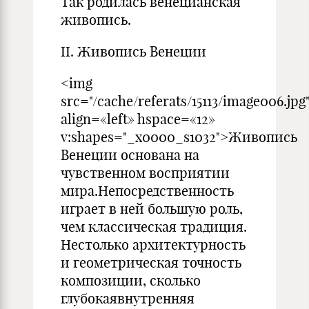
Так родилась венецианская
живопись.
II. Живопись Венеции
<img
src="/cache/referats/15113/image006.jpg
align=«left» hspace=«12»
v:shapes="_x0000_s1032">Живопись
Венеции основана на
чувственном восприятии
мира.Непосредственность
играет в ней большую роль,
чем классическая традиция.
Нестолько архитектурность
и геометрическая точность
композиции, сколько
глубокаявнутренняя