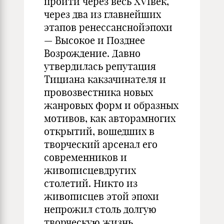
пройти через весь XVIвек,
через два из главнейших
этапов ренессанснойэпохи
— Высокое и Позднее
Возрождение. Давно
утвердилась репутация
Тициана какзачинателя и
провозвестника новых
жанровых форм и образных
мотивов, как авторамногих
открытий, вошедших в
творческий арсенал его
современников и
живописцевдругих
столетий. Никто из
живописцев этой эпохи
непрожил столь долгую
творческую жизнь,