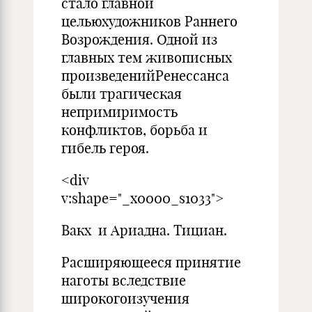
стало главной
цельюхудожников Раннего
Возрождения. Одной из
главных тем живописных
произведенийРенессанса
были трагическая
непримиримость
конфликтов, борьба и
гибель героя.
<div
v:shape="_x0000_s1033">
Вакх и Ариадна. Тициан.
Расширяющееся принятие
наготы вследствие
широкогоизучения