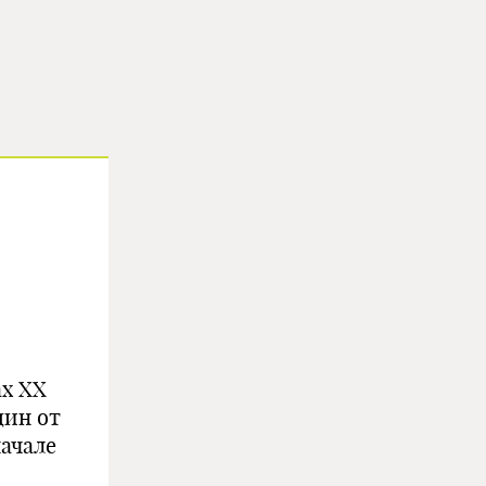
ах ХХ
щин от
ачале