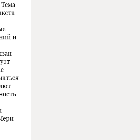
 Тема
акста
ые
ений и
язан
луэт
же
маться
нают
йность
и
 Мери