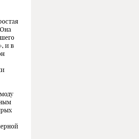
ростая
 Она
сшего
, и в
он
ми
 моду
нным
орых
черной