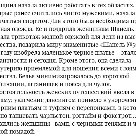
щина начала активно работать в тех областях,
орые ранее считались чисто мужскими, начала
иматься спортом. Для этого была необходима п
бная одежда. Ее и подарила женщинам Шанель.
лала трикотаж модной одеждой для леди из вы
ества, подарила миру знаменитые «Шанель №5»
 году изобрела маленькое черное платье – этал
антности и сегодня. Кроме этого, она сделала
утерию приемлемой для ношения всеми слоя
ества. Белье минимизировалось до короткой
бинации, штанишек и пояса для чулок.
остоятельность женских путешествий ввела в
аму; увлечение дансингом привело к укороче
ерним платьям и туфлям с перепонками, в кот
бно танцевать чарльстон, рэгтайм и фокстрот…
вились женщины- вамп, с черными тенями и 
ной помадой.