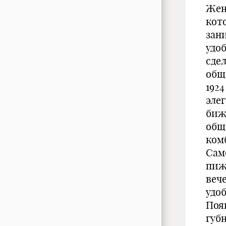
Жен
кот
зан
удо
сде
общ
1924
элег
биж
общ
ком
Сам
пиж
веч
удо
Поя
губ