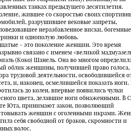
давленных танках предыдущего десятилетия.
оление, жившее со скоростью своих спортивн
омобилей, разрушившее вековые запреты,
поведовавшее неразбавленное виски, богемные
еринки и однополую любовь.
дцатые - это поколение женщин. Это время
азрывно связано с именем «великой мадмуазел
риэль (Коко) Шанель. Она во многом определил
ый облик женщины, получившей право голоса,
ора трудовой деятельности, освободившейся о
сета, и, наконец, осмелившейся показать ноги.
ротилась до колен, впервые появились чулки
есного цвета, делавшие ноги обнаженными. В 
те Юта, принимают закон, позволяющий
стовывать женщин с оголенными икрами. Же
тила себя свободной от браков, скромности и
нных волос.