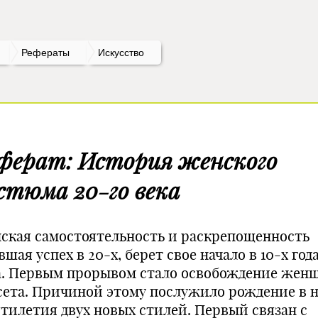
Рефераты
Искусство
ферат: История женского
стюма 20-го века
ская самостоятельность и раскрепощенность
шая успех в 20-х, берет свое начало в 10-х год
а. Первым прорывом стало освобождение жен
сета. Причиной этому послужило рождение в н
ятилетия двух новых стилей. Первый связан с