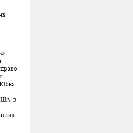
ых
ь»
а
 право
т
 Юбка
США, в
нщина