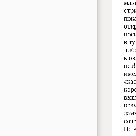
мак
стр
пока
отк
нос
в т
либ
к ов
нет!
име
«каб
кор
выг
воз
дам
соч
Но в