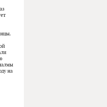
аз
ует
анцы.
ой
али
ю
 чалмы
оду на