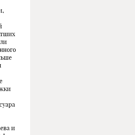
и,
й
етших
ыли
енного
льше
ы
е
ожки
суара
жева и