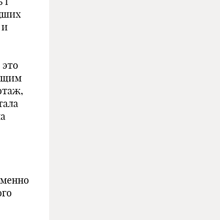
 I
дших
 и
 это
ающим
отаж,
тала
ла
именно
ого