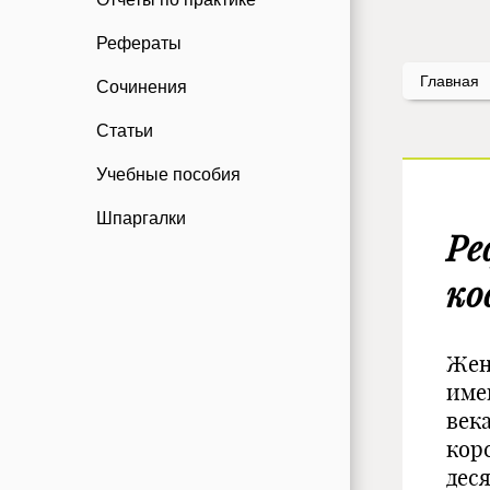
Рефераты
Главная
Сочинения
Статьи
Учебные пособия
Шпаргалки
Ре
ко
Жен
имев
век
кор
дес