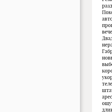
раз
Пок
авт
про
веч
Два
нер
Габ
нов
выб
кор
уко
тел
шта
аре
ощу
дли