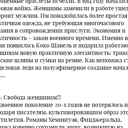
оценные браслеты исчезли. В 1914 году началась
овая война. Женщины заменили в работе уше
фронт мужчин. Им понадобилась более простая
ктичная одежда, не требующая многочасового
вания в сопровождении прислуги. Экономия и
ктичность – закон военного времени. Именно в
мя появилась Коко Шанель и подарила работ
щинам новую практичную элегантность: трик
ские шляпы и сумки на ремне. Как непохожа с
 деловая леди на полуэфимерное создание нача
а…
е. Свобода женщинам!!!
военное поколение 20-х годов не потерялось 
годаря писателям, культивировавшим образ эт
ятилетия. Романы Хемингуэя, Фицджеральда,
арка навечно сохранили эпоху, возникшую на