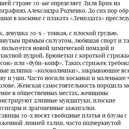
ашей стране 20-ые определяет Лиля Брик на
ографиях Александра Родченко. До сих пор обр
ушки в косынке с плаката «Лениздата» преслед
, девушка 20-х - тонкая, с плоской грудью,
янутым прямым силуэтом, любящая спорт и т
 пользуется новой химической помадой и
пактной пудрой. Брюнетки с короткой стрижк
рсон» или «буби-копф». Таких стрижек требов
ные шляпки-«колокольчики», закрывающие вс
ову и уши. Часто носили косынки и маленькие
голове. Женская самостоятельность породила м
ение в общественных местах, женщины
онстрируют длинные мундштуки, плоские
тсигары и драгоценные зажигалки.
савицы 20-х носят свободные платья и блузы с
иженной линией талии, часто подчеркнутой