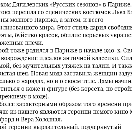
ехом Дягилевских «Русских сезонов» в Париже.
тока перешла со сценических костюмов Льва Б
оны модного Парижа, а затем, и всего
илизованного мира. Этот стиль дарил свободн
уэты, буйство красок, обилие перьевых украш
аженные плечи.
рой тоже родился в Париже в начале 1910-х. Св
с возрождение идеалов античной классики. Си
мой, без мучительных утяжек на талии. И так
рытая шея. Новая мода заставила женщин заду
олько о нарядах, но и о своем теле. Дамы начи
титься о коже и фигуре (без корсета, но стро
прежнему в моде).
более характерными образом того времени пр
ляде из нашего являются героини немого кино
форд и Вера Холодная.
той героини выразительный, подчеркнутый