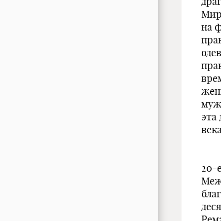
драг
Мир
на 
пра
оде
пра
вре
жен
муж
эта
век
20-
Меж
бла
дес
Рем