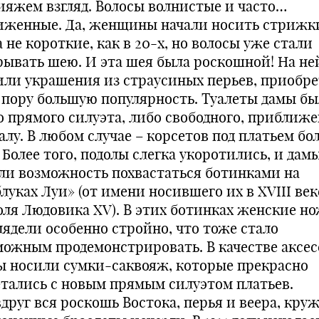
ияжем взгляд. Волосы волнистые и часто…
иженные. Да, женщины начали носить стрижк
 не короткие, как в 20-х, но волосы уже стали
рывать шею. И эта шея была роскошной! На не
или украшения из страусиных перьев, приобр
у пору большую популярность. Туалеты дамы б
о прямого силуэта, либо свободного, приближ
алу. В любом случае – корсетов под платьем бо
 Более того, подолы слегка укоротились, и дам
ли возможность похвастаться ботинками на
луках Луи» (от имени носившего их в XVIII век
оля Людовика ХV). В этих ботинках женские н
лядели особенно стройно, что тоже стало
можным продемонстрировать. В качестве аксес
ы носили сумки-саквояж, которые прекрасно
етались с новым прямым силуэтом платьев.
друг вся роскошь Востока, перья и веера, кру