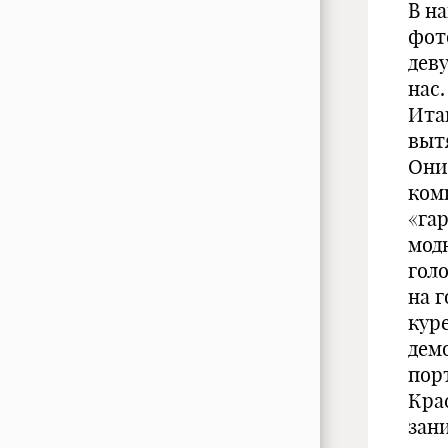
В н
фот
дев
нас.
Итак
выт
Они
ком
«га
мод
гол
на 
кур
дем
пор
Кра
зан