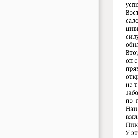
усп
Вос
сал
цив
сил
обн
Вто
он 
пря
отк
не т
забо
по-
Наи
взг
Пик
У э