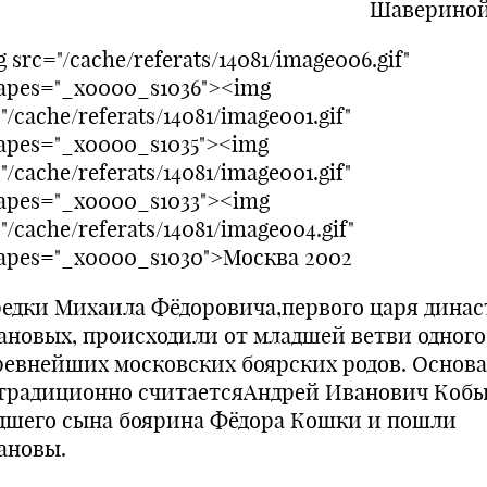
аверинойЕле
 src="/cache/referats/14081/image006.gif"
hapes="_x0000_s1036"><img
"/cache/referats/14081/image001.gif"
hapes="_x0000_s1035"><img
"/cache/referats/14081/image001.gif"
hapes="_x0000_s1033"><img
"/cache/referats/14081/image004.gif"
hapes="_x0000_s1030">Москва 2002
дки Михаила Фёдоровича,первого царя дина
ановых, происходили от младшей ветви одного
ревнейших московских боярских родов. Основ
 традиционно считаетсяАндрей Иванович Кобы
дшего сына боярина Фёдора Кошки и пошли
ановы.