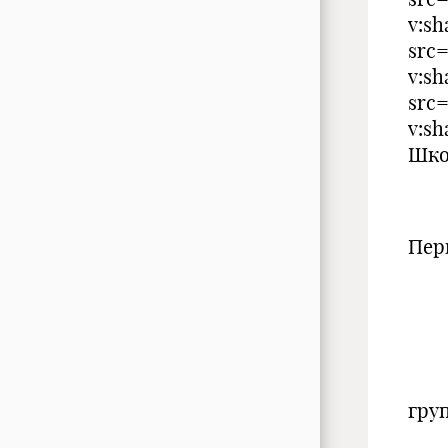
v:s
src=
v:s
src=
v:s
Шко
Ре
Пер