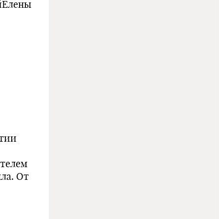
ны
стии
ателем
ла. От