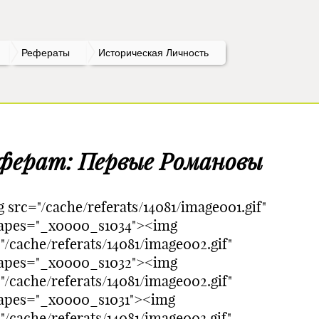
Рефераты
Историческая Личность
ферат: Первые Романовы
 src="/cache/referats/14081/image001.gif"
hapes="_x0000_s1034"><img
"/cache/referats/14081/image002.gif"
hapes="_x0000_s1032"><img
"/cache/referats/14081/image002.gif"
hapes="_x0000_s1031"><img
"/cache/referats/14081/image003.gif"