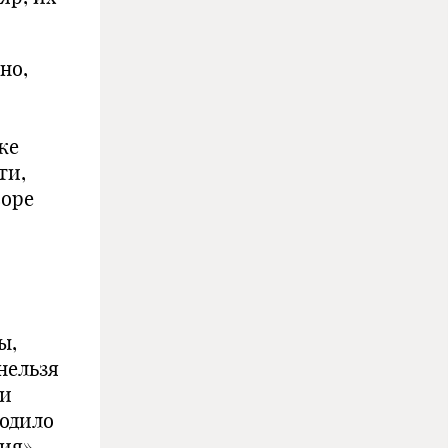
но,
же
ти,
воре
ы,
нельзя
ми
ходило
ия».