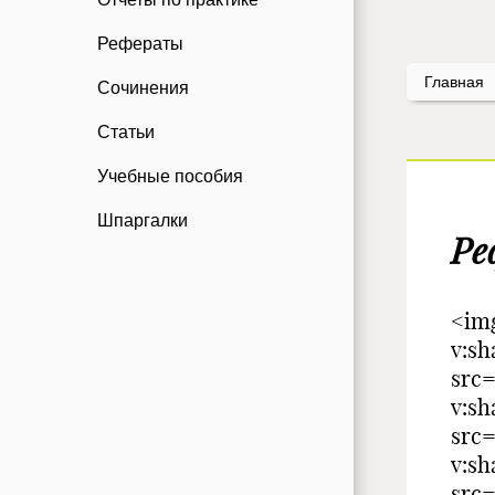
Рефераты
Главная
Сочинения
Статьи
Учебные пособия
Шпаргалки
Ре
<img
v:s
src=
v:s
src=
v:s
src=