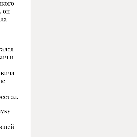
икого
, он
ела
тался
вич и
овича
ле
естол.
нуку
ившей