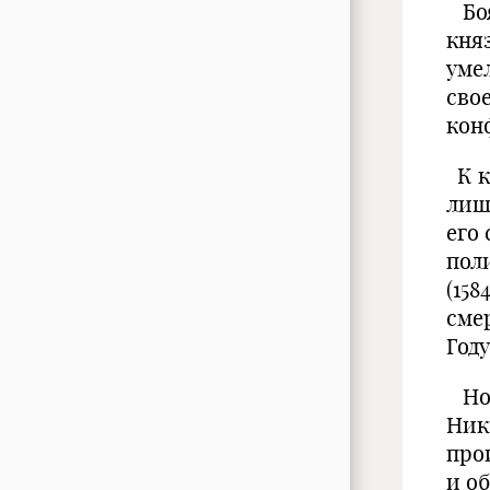
Боя
кня
уме
свое
кон
К к
лиш
его
пол
(15
сме
Год
Но 
Ник
про
и о