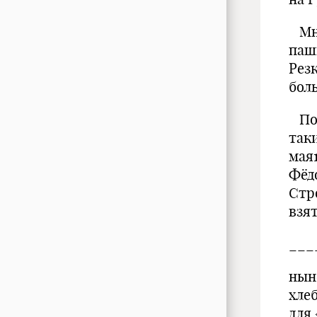
Мно
паш
Резк
бол
Пол
так
мая1
Фёд
Стр
взя
___
нын
хле
для