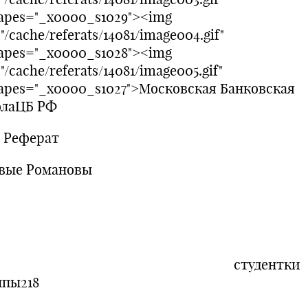
hapes="_x0000_s1029"><img
"/cache/referats/14081/image004.gif"
hapes="_x0000_s1028"><img
"/cache/referats/14081/image005.gif"
hapes="_x0000_s1027">Московская Банковская
лаЦБ РФ
ферат
вые Романовы
студентки
групп