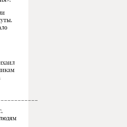
ли
муты.
ало
Михаил
никам
а
____________
,
 людям