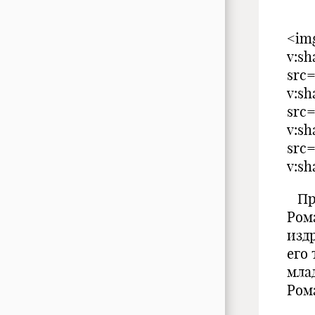
Ш
<img
v:s
src=
v:s
src=
v:s
src=
v:s
Пре
Ром
изд
его
мла
Ром