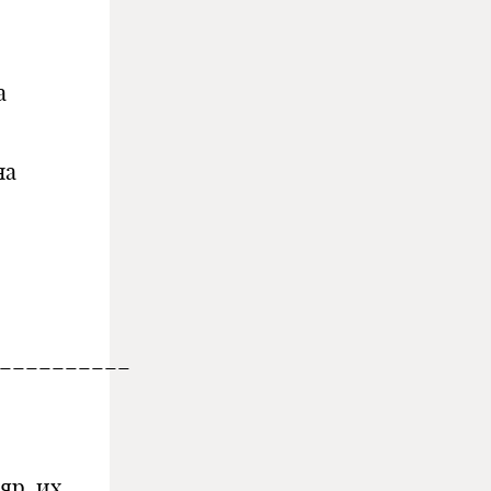
а
на
__________
яр, их