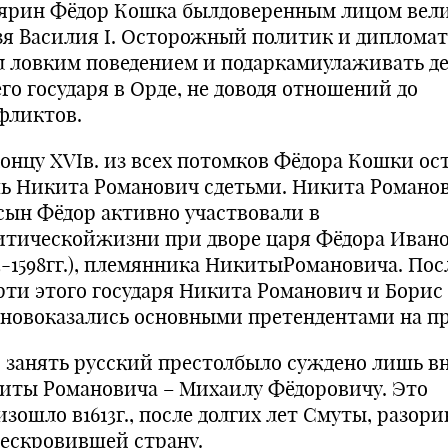
рин Фёдор Кошка былдоверенным лицом вел
зя Василия I. Осторожный политик и дипломат
л ловким поведением и подаркамиулаживать д
го государя в Орде, не доводя отношений до
фликтов.
онцу XVIв. из всех потомков Фёдора Кошки ос
ь Никита Романович сдетьми. Никита Романо
 сын Фёдор активно участвовали в
итическойжизни при дворе царя Фёдора Иван
84-1598гг.), племянника НикитыРомановича. Пос
рти этого государя Никита Романович и Борис
уновоказались основными претендентами на пр
занять русский престолбыло суждено лишь в
иты Романовича – Михаилу Фёдоровичу. Это
изошло в1613г., после долгих лет Смуты, разор
бескровившей страну.