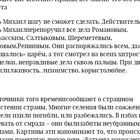
ета
ь Михаил шагу не сможет сделать. Действитель
ь Михаилперепоручил все дела Романовым,
касским, Салтыковым, Шереметевым,
овым,Репниным. Они распоряжались всем, да
ушались» царём, а тот смотрел на всеих хитрос
делки, неправдивые дела сквозь пальцы. При д
илилживость, лихоимство, корыстолюбие.
очники того временисообщают о страшном
устении страны. Многие селения были сожжен
ели ихили погибли, или разбежались. В избах 
евать от смрада – они былизабиты неубранны
пами. Картины эти напоминают то, что проис
Русив памятную лихую ночь «Батыева нахожден