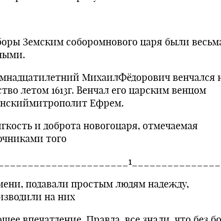
оры Земским соборомнового царя были весьм
ными.
надцатилетний МихаилФёдорович венчался 
тво летом 1613г. Венчал его царским венцом
анскиймитрополит Ефрем.
кость и доброта новогоцаря, отмечаемая
очниками того
______________________1_______________
мени, подавали простым людям надежду,
изводили на них
шее впечатление. Правда, все знали, что без бо