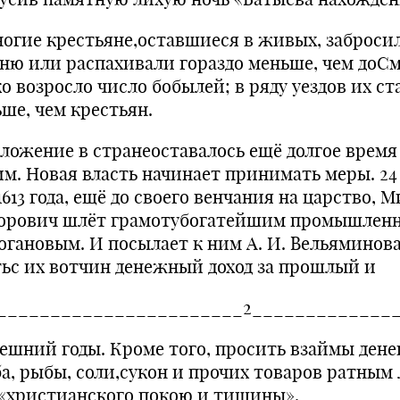
гие крестьяне,оставшиеся в живых, заброси
ню или распахивали гораздо меньше, чем доС
о возросло число бобылей; в ряду уездов их ст
ьше, чем крестьян.
ожение в странеоставалось ещё долгое время
им. Новая власть начинает принимать меры. 24
613 года, ещё до своего венчания на царство, 
орович шлёт грамотубогатейшим промышлен
огановым. И посылает к ним А. И. Вельяминов
тьс их вотчин денежный доход за прошлый и
_______________________2_____________
ешний годы. Кроме того, просить взаймы денег
ба, рыбы, соли,сукон и прочих товаров ратным
 «христианского покою и тишины».