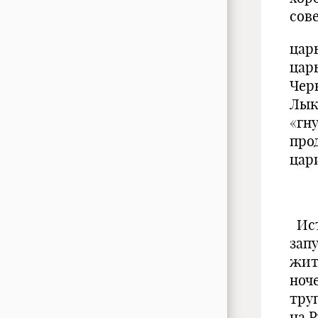
сов
цар
цар
Чер
Лык
«гн
про
цар
Ист
зап
жит
ноч
тру
на 