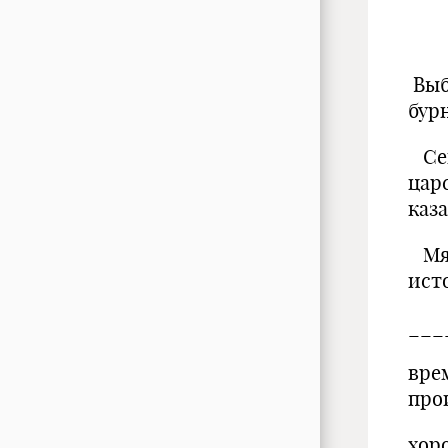
Выб
бур
Сем
царс
каз
Мяг
ист
___
вре
про
хоро