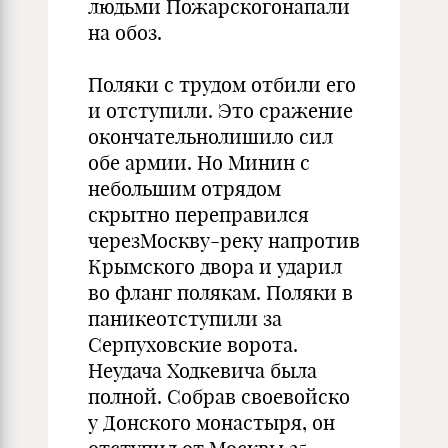
людьми Пожарскогонапали
на обоз.
Поляки с трудом отбили его
и отступили. Это сражение
окончательнолишило сил
обе армии. Но Минин с
небольшим отрядом
скрытно переправился
черезМоскву-реку напротив
Крымского двора и ударил
во фланг полякам. Поляки в
паникеотступили за
Серпуховские ворота.
Неудача Ходкевича была
полной. Собрав своевойско
у Донского монастыря, он