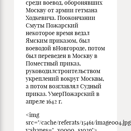
среди воевод, оборонявших
Москву от армии гетмана
Ходкевича. Поокончании
Смуты Пожарский
некоторое время ведал
Ямским приказом, был
воеводой вНовгороде, потом
был переведен в Москву в
Поместный приказ,
руководилстроительством
укреплений вокруг Москвы,
а потом возглавлял Судный
приказ. УмерПожарский в
апреле 1642 г.
<img
src="/cache/referats/15461/image004.jpg
v:shapes="_x0000_s1029">