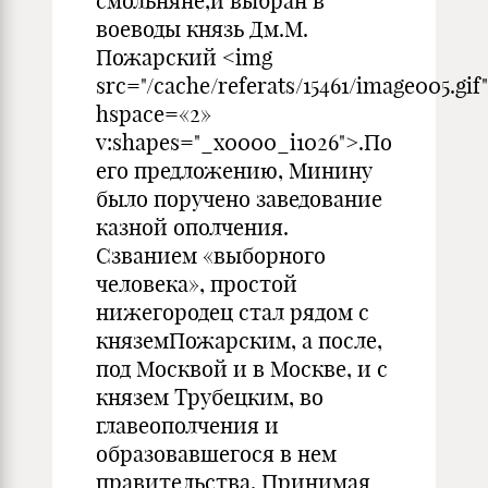
смольняне,и выбран в
воеводы князь Дм.М.
Пожарский <img
src="/cache/referats/15461/image005.gif"
hspace=«2»
v:shapes="_x0000_i1026">.По
его предложению, Минину
было поручено заведование
казной ополчения.
Сзванием «выборного
человека», простой
нижегородец стал рядом с
княземПожарским, а после,
под Москвой и в Москве, и с
князем Трубецким, во
главеополчения и
образовавшегося в нем
правительства. Принимая