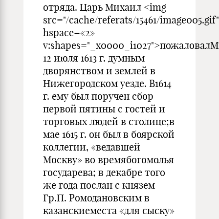
отряда. Царь Михаил <img
src="/cache/referats/15461/image005.gif"
hspace=«2»
v:shapes="_x0000_i1027">пожаловал
12 июля 1613 г. думным
дворянством и землей в
Нижегородском уезде. В1614
г. ему был поручен сбор
первой пятины с гостей и
торговых людей в столице;в
мае 1615 г. он был в боярской
коллегии, «ведавшей
Москву» во времябогомолья
государева; в декабре того
же года послан с князем
Гр.П. Ромодановским в
казанскиеместа «для сыску»