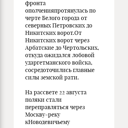
фронта
ополченияпротянулась по
черте Белого города от
северных Петровских до
Никитских ворот.От
Никитских ворот через
Арбатские до Чертольских,
откуда ожидался лобовой
ударгетманского войска,
сосредоточились главные
силы земской рати.
На рассвете 22 августа
поляки стали
переправляться через
Москву-реку
кНоводевичьему