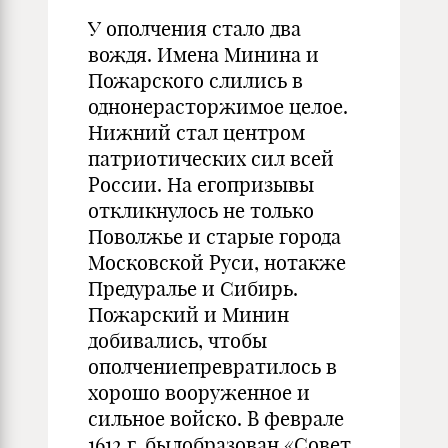
У ополчения стало два
вождя. Имена Минина и
Пожарского слились в
однонерасторжимое целое.
Нижний стал центром
патриотических сил всей
России. На егопризывы
откликнулось не только
Поволжье и старые города
Московской Руси, нотакже
Предуралье и Сибирь.
Пожарский и Минин
добивались, чтобы
ополчениепревратилось в
хорошо вооруженное и
сильное войско. В феврале
1612 г. былобразован «Совет