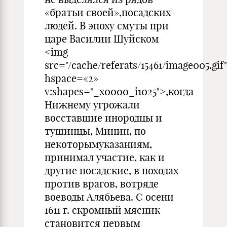
«братьи своей»,посадских
людей. В эпоху смуты при
царе Василии Шуйском
<img
src="/cache/referats/15461/image005.gif"
hspace=«2»
v:shapes="_x0000_i1025">,когда
Нижнему угрожали
восставшие инородцы и
тушинцы, Минин, по
некоторымуказаниям,
принимал участие, как и
другие посадские, в походах
против врагов, вотряде
воеводы Алябьева. С осени
1611 г. скромный мясник
становится первым