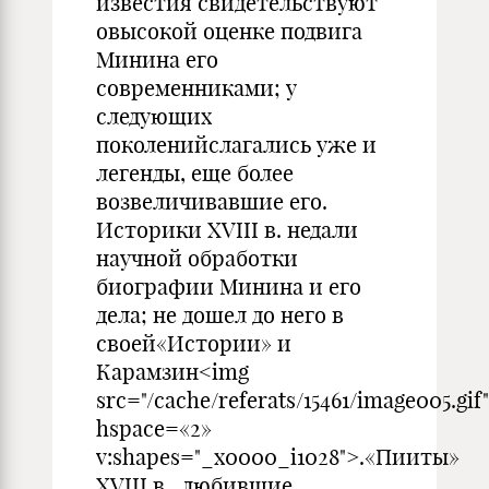
известия свидетельствуют
овысокой оценке подвига
Минина его
современниками; у
следующих
поколенийслагались уже и
легенды, еще более
возвеличивавшие его.
Историки XVIII в. недали
научной обработки
биографии Минина и его
дела; не дошел до него в
своей«Истории» и
Карамзин<img
src="/cache/referats/15461/image005.gif"
hspace=«2»
v:shapes="_x0000_i1028">.«Пииты»
XVIII в., любившие