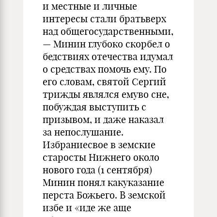
и местные и личные
интересы стали братьверх
над общегосударственными,
— Минин глубоко скорбел о
бедствиях отечества идумал
о средствах помочь ему. По
его словам, святой Сергий
трижды являлся емуво сне,
побуждая выступить с
призывом, и даже наказал
за непослушание.
Избраниесвое в земские
старосты Нижнего около
нового года (1 сентября)
Минин понял какуказание
перста Божьего. В земской
избе и «иде же аще