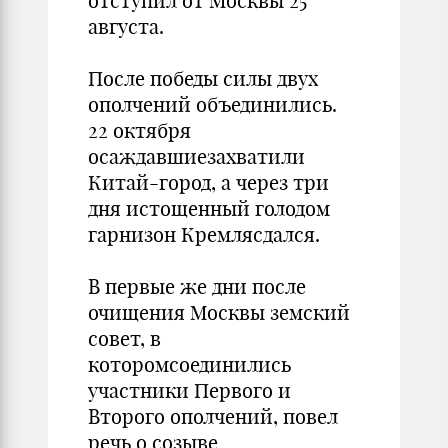
отступил от Москвы 25
августа.
После победы силы двух
ополчений объединились.
22 октября
осаждавшиезахватили
Китай-город, а через три
дня истощенный голодом
гарнизон Кремлясдался.
В первые же дни после
очищения Москвы земский
совет, в
которомсоединились
участники Первого и
Второго ополчений, повел
речь о созыве