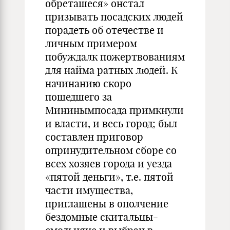
обреташеся» онстал
призывать посадских людей
порадеть об отечестве и
личным примером
побуждалк пожертвованиям
для найма ратных людей. К
начинанию скоро
пошедшего за
Мининымпосада примкнули
и власти, и весь город; был
составлен приговор
опринудительном сборе со
всех хозяев города и уезда
«пятой деньги», т.е. пятой
части имущества,
приглашены в ополчение
бездомные скитальцы-