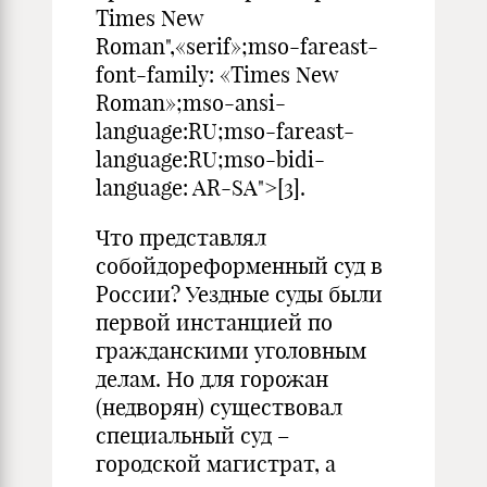
Times New
Roman",«serif»;mso-fareast-
font-family: «Times New
Roman»;mso-ansi-
language:RU;mso-fareast-
language:RU;mso-bidi-
language: AR-SA">[3].
Что представлял
собойдореформенный суд в
России? Уездные суды были
первой инстанцией по
гражданскими уголовным
делам. Но для горожан
(недворян) существовал
специальный суд –
городской магистрат, а