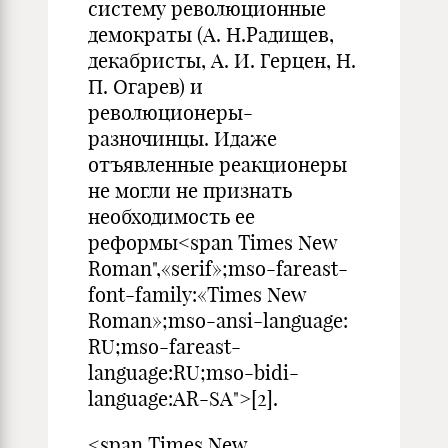
систему революционные
демократы (А. Н.Радищев,
декабристы, А. И. Герцен, Н.
П. Огарев) и
революционеры-
разночинцы. Идаже
отъявленные реакционеры
не могли не признать
необходимость ее
реформы<span Times New
Roman",«serif»;mso-fareast-
font-family:«Times New
Roman»;mso-ansi-language:
RU;mso-fareast-
language:RU;mso-bidi-
language:AR-SA">[2].
<span Times New