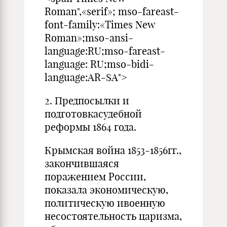
Roman",«serif»; mso-fareast-
font-family:«Times New
Roman»;mso-ansi-
language:RU;mso-fareast-
language: RU;mso-bidi-
language:AR-SA">
2. Предпосылки и
подготовкасудебной
реформы 1864 года.
Крымская война 1853-1856гг.,
закончившаяся
поражением России,
показала экономическую,
политическую ивоенную
несостоятельность царизма,