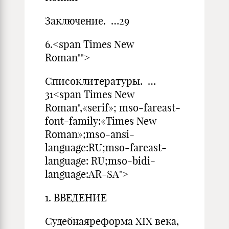
Заключение. …29
6.<span Times New
Roman"">
Списоклитературы. …
31<span Times New
Roman",«serif»; mso-fareast-
font-family:«Times New
Roman»;mso-ansi-
language:RU;mso-fareast-
language: RU;mso-bidi-
language:AR-SA">
1. ВВЕДЕНИЕ
Судебнаяреформа XIX века,