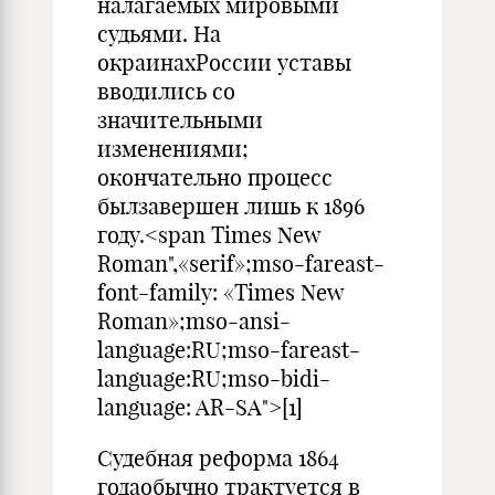
налагаемых мировыми
судьями. На
окраинахРоссии уставы
вводились со
значительными
изменениями;
окончательно процесс
былзавершен лишь к 1896
году.<span Times New
Roman",«serif»;mso-fareast-
font-family: «Times New
Roman»;mso-ansi-
language:RU;mso-fareast-
language:RU;mso-bidi-
language: AR-SA">[1]
Судебная реформа 1864
годаобычно трактуется в