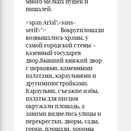
много мелких пушек и
пищалей.
<span Arial",«sans-
serif»"> Вокругплощади
возвышались храмы, у
самой городской стены –
казенный государев
двор,Бывший княжий двор
с церковью, каменными
палатами, караульнями и
другимипостройками.
Караульни, съезжие избы,
палаты для писцов
окружали площадь, а
заними виднелись улицы и
перекрестки, дворы, сады,
горки, площади, хоромы