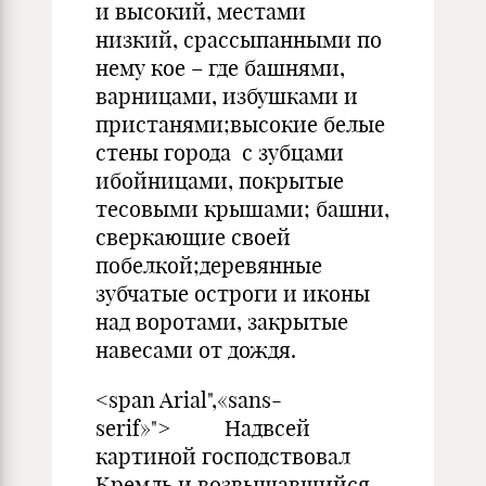
и высокий, местами
низкий, срассыпанными по
нему кое – где башнями,
варницами, избушками и
пристанями;высокие белые
стены города с зубцами
ибойницами, покрытые
тесовыми крышами; башни,
сверкающие своей
побелкой;деревянные
зубчатые остроги и иконы
над воротами, закрытые
навесами от дождя.
<span Arial",«sans-
serif»"> Надвсей
картиной господствовал
Кремль и возвышавшийся