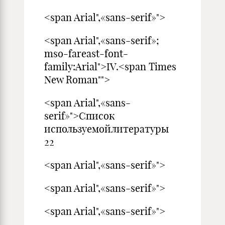
<span Arial",«sans-serif»">
<span Arial",«sans-serif»;
mso-fareast-font-
family:Arial">IV.<span Times
New Roman"">
<span Arial",«sans-
serif»">Список
используемойлите
22
<span Arial",«sans-serif»">
<span Arial",«sans-serif»">
<span Arial",«sans-serif»">