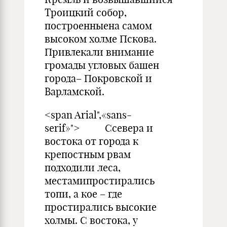
Троицкий собор,
построенныена самом
высоком холме Пскова.
Привлекали внимание
громады угловых башен
города– Покровской и
Варламской.
<span Arial",«sans-
serif»"> Ссевера и
востока от города к
крепостным рвам
подходили леса,
местамипростирались
топи, а кое – где
простирались высокие
холмы. С востока, у