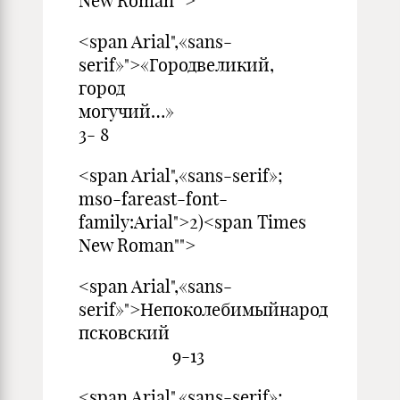
New Roman"">
<span Arial",«sans-
serif»">«Городвеликий,
город
могучий…»
3- 8
<span Arial",«sans-serif»;
mso-fareast-font-
family:Arial">2)<span Times
New Roman"">
<span Arial",«sans-
serif»">Непоколебимыйнарод
псковский
9-13
<span Arial",«sans-serif»;