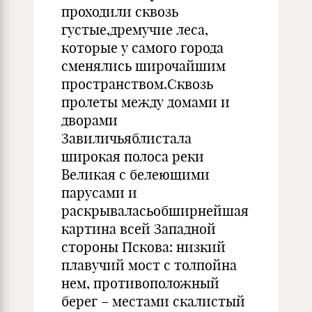
проходили сквозь
густые,дремучие леса,
которые у самого города
сменялись широчайшим
пространством.Сквозь
пролеты между домами и
дворами
Завиличьяблистала
широкая полоса реки
Великая с белеющими
парусами и
раскрываласьобширнейшая
картина всей Западной
стороны Пскова: низкий
плавучий мост с толпойна
нем, противоположный
берег – местами скалистый