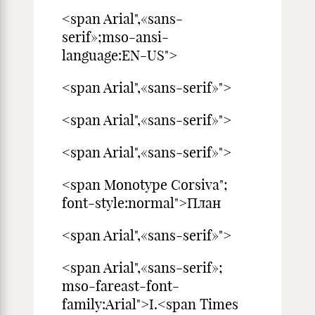
<span Arial",«sans-
serif»;mso-ansi-
language:EN-US">
<span Arial",«sans-serif»">
<span Arial",«sans-serif»">
<span Arial",«sans-serif»">
<span Monotype Corsiva";
font-style:normal">План
<span Arial",«sans-serif»">
<span Arial",«sans-serif»;
mso-fareast-font-
family:Arial">I.<span Times