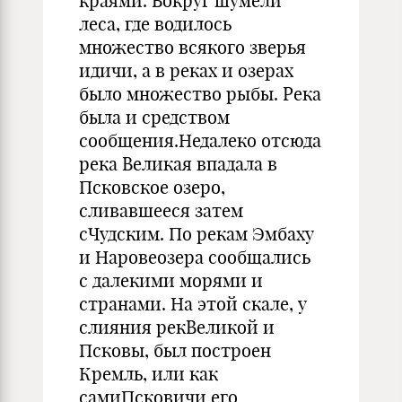
краями. Вокруг шумели
леса, где водилось
множество всякого зверья
идичи, а в реках и озерах
было множество рыбы. Река
была и средством
сообщения.Недалеко отсюда
река Великая впадала в
Псковское озеро,
сливавшееся затем
сЧудским. По рекам Эмбаху
и Наровеозера сообщались
с далекими морями и
странами. На этой скале, у
слияния рекВеликой и
Псковы, был построен
Кремль, или как
самиПсковичи его