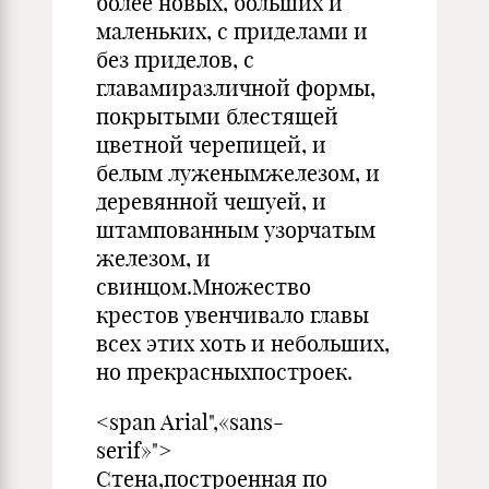
более новых, больших и
маленьких, с приделами и
без приделов, с
главамиразличной формы,
покрытыми блестящей
цветной черепицей, и
белым луженымжелезом, и
деревянной чешуей, и
штампованным узорчатым
железом, и
свинцом.Множество
крестов увенчивало главы
всех этих хоть и небольших,
но прекрасныхпостроек.
<span Arial",«sans-
serif»">
Стена,построенная по