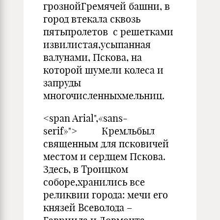
грознойГремячей башни, в
город втекала сквозь
пятьпролетов с решетками
извилистая,усыпанная
валунами, Пскова, на
которой шумели колеса и
запруды
многочисленныхмельниц.
<span Arial",«sans-
serif»"> Кремльбыл
священным для псковичей
местом и сердцем Пскова.
Здесь, в Троицком
соборе,хранились все
реликвии города: мечи его
князей Всеволода –