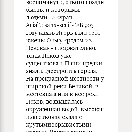
воспомянуто, откого создан
бысть. и которыми
людьми...» <span
Arial",«sans-serif»">В 903
году князь Игорь взял себе
вжены Ольгу «родом из
Пскова» - следовательно,
тогда Псков уже
существовал. Наши предки
знали, гдестроить города,
На прекрасной местности у
широкой реки Великой, в
местевпадения в нее реки
Псков, возвышалась
окруженная водой высокая
известковая скала с
крутымиобрывистыми