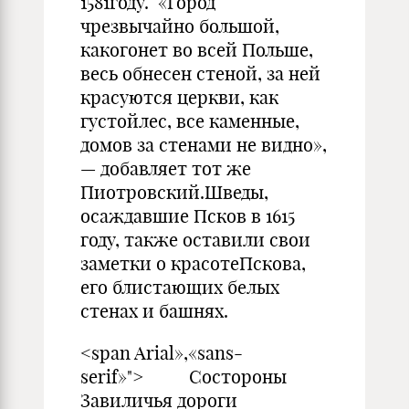
1581году. «Город
чрезвычайно большой,
какогонет во всей Польше,
весь обнесен стеной, за ней
красуются церкви, как
густойлес, все каменные,
домов за стенами не видно»,
— добавляет тот же
Пиотровский.Шведы,
осаждавшие Псков в 1615
году, также оставили свои
заметки о красотеПскова,
его блистающих белых
стенах и башнях.
<span Arial»,«sans-
serif»"> Состороны
Завиличья дороги