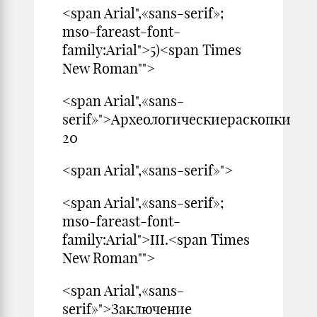
<span Arial",«sans-serif»;
mso-fareast-font-
family:Arial">5)<span Times
New Roman"">
<span Arial",«sans-
serif»">Археологическ
20
<span Arial",«sans-serif»">
<span Arial",«sans-serif»;
mso-fareast-font-
family:Arial">III.<span Times
New Roman"">
<span Arial",«sans-
serif»">За