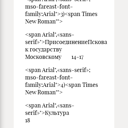
mso-fareast-font-
family:Arial">3)<span Times
New Roman"">
<span Arial",«sans-
serif»">ПрисоединениеПскова
к государству
Московскому 14-17
<span Arial",«sans-serif»;
mso-fareast-font-
family:Arial">4)<span Times
New Roman"">
<span Arial",«sans-
serif»">Куль
18