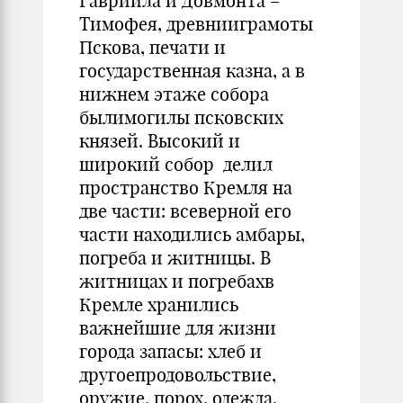
Гавриила и Довмонта –
Тимофея, древнииграмоты
Пскова, печати и
государственная казна, а в
нижнем этаже собора
былимогилы псковских
князей. Высокий и
широкий собор делил
пространство Кремля на
две части: всеверной его
части находились амбары,
погреба и житницы. В
житницах и погребахв
Кремле хранились
важнейшие для жизни
города запасы: хлеб и
другоепродовольствие,
оружие, порох, одежда.