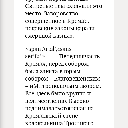
Свирепые псы охраняли это
место. Заворовство,
совершенное в Кремле,
псковские законы карали
смертной казнью.
<span Arial",«sans-
serif»"> Передняячасть
Кремля, перед собором,
была занята вторым
собором – Благовещенским
– иМитрополичьим двором.
Все здесь было крупно и
величественно. Высоко
поднималасьстоявшая на
Кремлевской стене
колокольница Троицкого