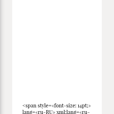
<span style=«font-size: 14pt;»
lang=«ru-RU» xml:lang=«ru-