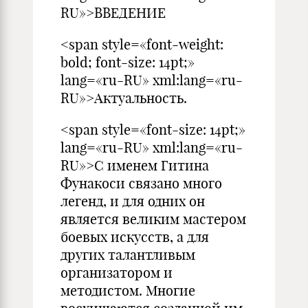
RU»>ВВЕДЕНИЕ
<span style=«font-weight:
bold; font-size: 14pt;»
lang=«ru-RU» xml:lang=«ru-
RU»>Актуальность.
<span style=«font-size: 14pt;»
lang=«ru-RU» xml:lang=«ru-
RU»>С именем Гитина
Фунакоси связано много
легенд, и для одних он
является великим мастером
боевых искусств, а для
других талантливым
организатором и
методистом. Многие