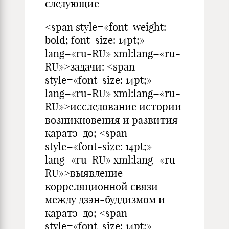
следующие
<span style=«font-weight:
bold; font-size: 14pt;»
lang=«ru-RU» xml:lang=«ru-
RU»>задачи: <span
style=«font-size: 14pt;»
lang=«ru-RU» xml:lang=«ru-
RU»>исследование истории
возникновения и развития
каратэ-до; <span
style=«font-size: 14pt;»
lang=«ru-RU» xml:lang=«ru-
RU»>выявление
корреляционной связи
между дзэн-буддизмом и
каратэ-до; <span
style=«font-size: 14pt;»