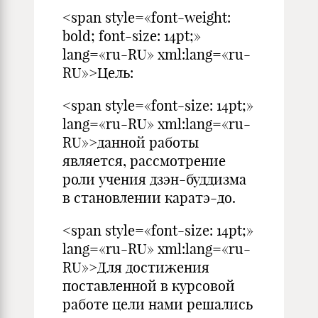
<span style=«font-weight:
bold; font-size: 14pt;»
lang=«ru-RU» xml:lang=«ru-
RU»>Цель:
<span style=«font-size: 14pt;»
lang=«ru-RU» xml:lang=«ru-
RU»>данной работы
является, рассмотрение
роли учения дзэн-буддизма
в становлении каратэ-до.
<span style=«font-size: 14pt;»
lang=«ru-RU» xml:lang=«ru-
RU»>Для достижения
поставленной в курсовой
работе цели нами решались