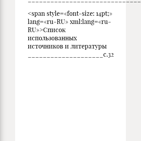
<span style=«font-size: 14pt;»
lang=«ru-RU» xml:lang=«ru-
RU»>Список
использованных
источников и литературы
____________________с.32