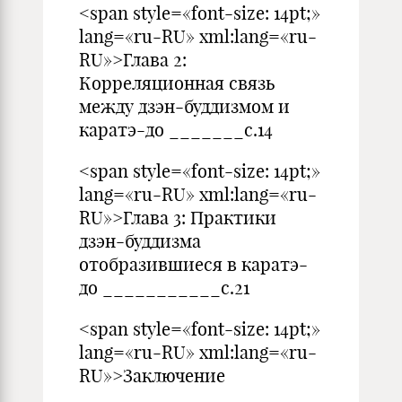
<span style=«font-size: 14pt;»
lang=«ru-RU» xml:lang=«ru-
RU»>Глава 2:
Корреляционная связь
между дзэн-буддизмом и
каратэ-до _______с.14
<span style=«font-size: 14pt;»
lang=«ru-RU» xml:lang=«ru-
RU»>Глава 3: Практики
дзэн-буддизма
отобразившиеся в каратэ-
до ___________с.21
<span style=«font-size: 14pt;»
lang=«ru-RU» xml:lang=«ru-
RU»>Заключение
______________________________