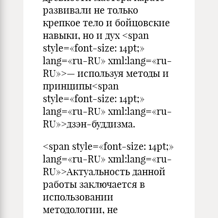
развивали не только
крепкое тело и бойцовские
навыки, но и дух <span
style=«font-size: 14pt;»
lang=«ru-RU» xml:lang=«ru-
RU»>— используя методы и
принципы<span
style=«font-size: 14pt;»
lang=«ru-RU» xml:lang=«ru-
RU»>дзэн-буддизма.
<span style=«font-size: 14pt;»
lang=«ru-RU» xml:lang=«ru-
RU»>Актуальность данной
работы заключается в
использовании
методологии, не