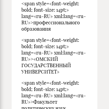
<span style=«font-weight:
bold; font-size: 14pt;»
lang=«ru-RU» xml:lang=«ru-
RU»>профессионального
образования
<span style=«font-weight:
bold; font-size: 14pt;»
lang=«ru-RU» xml:lang=«ru-
RU»>«ОМСКИЙ
ГОСУДАРСТВЕННЫЙ
УНИВЕРСИТЕТ»
<span style=«font-weight:
bold; font-size: 14pt;»
lang=«ru-RU» xml:lang=«ru-
RU»>Факультет
политических наук