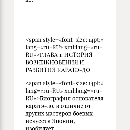
<span style=«font-size: 14pt;»
lang=«ru-RU» xml:lang=«ru-
RU»>ГЛАВА 1: ИСТОРИЯ
ВОЗНИКНОВЕНИЯ И
РАЗВИТИЯ КАРАТЭ-ДО
<span style=«font-size: 14pt;»
lang=«ru-RU» xml:lang=«ru-
RU»>Биография основателя
каратэ-до, в отличие от
других мастеров боевых
искусств Японии,
изобилует