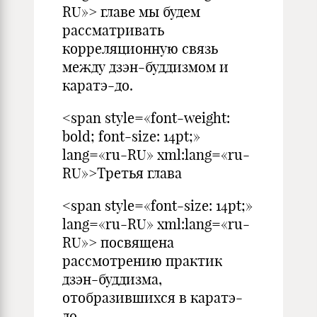
RU»> главе мы будем
рассматривать
корреляционную связь
между дзэн-буддизмом и
каратэ-до.
<span style=«font-weight:
bold; font-size: 14pt;»
lang=«ru-RU» xml:lang=«ru-
RU»>Третья глава
<span style=«font-size: 14pt;»
lang=«ru-RU» xml:lang=«ru-
RU»> посвящена
рассмотрению практик
дзэн-буддизма,
отобразившихся в каратэ-
до.