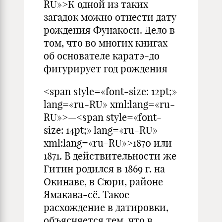
RU»>К одной из таких
загадок можно отнести дату
рождения Фунакоси. Дело в
том, что во многих книгах
об основателе каратэ-до
фигурирует год рождения
<span style=«font-size: 12pt;»
lang=«ru-RU» xml:lang=«ru-
RU»>—<span style=«font-
size: 14pt;» lang=«ru-RU»
xml:lang=«ru-RU»>1870 или
1871. В действительности же
Гитин родился в 1869 г. на
Окинаве, в Сюри, районе
Ямакава-сё. Такое
расхождение в датировки,
объясняется тем, что в