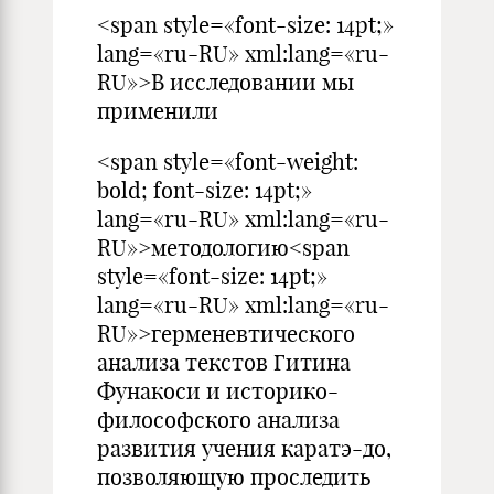
<span style=«font-size: 14pt;»
lang=«ru-RU» xml:lang=«ru-
RU»>В исследовании мы
применили
<span style=«font-weight:
bold; font-size: 14pt;»
lang=«ru-RU» xml:lang=«ru-
RU»>методологию<span
style=«font-size: 14pt;»
lang=«ru-RU» xml:lang=«ru-
RU»>герменевтического
анализа текстов Гитина
Фунакоси и историко-
философского анализа
развития учения каратэ-до,
позволяющую проследить