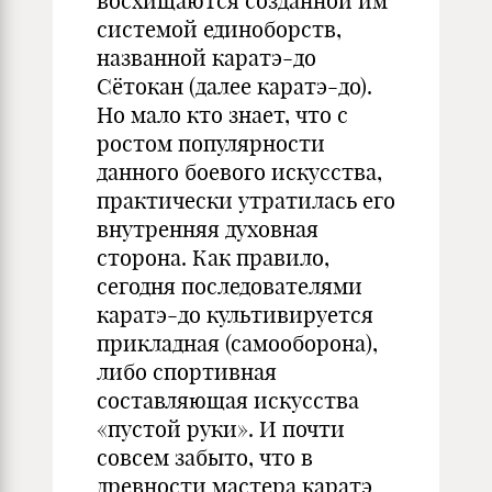
восхищаются созданной им
системой единоборств,
названной каратэ-до
Сётокан (далее каратэ-до).
Но мало кто знает, что с
ростом популярности
данного боевого искусства,
практически утратилась его
внутренняя духовная
сторона. Как правило,
сегодня последователями
каратэ-до культивируется
прикладная (самооборона),
либо спортивная
составляющая искусства
«пустой руки». И почти
совсем забыто, что в
древности мастера каратэ