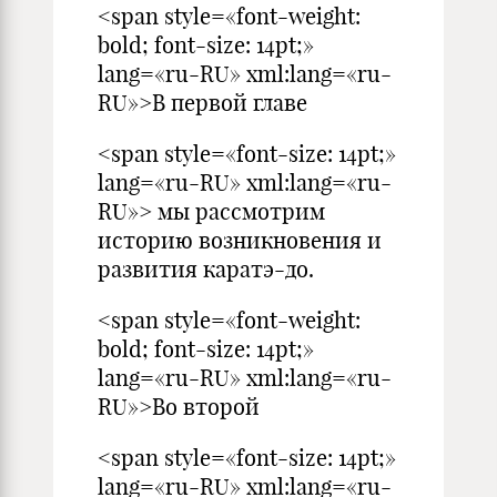
<span style=«font-weight:
bold; font-size: 14pt;»
lang=«ru-RU» xml:lang=«ru-
RU»>В первой главе
<span style=«font-size: 14pt;»
lang=«ru-RU» xml:lang=«ru-
RU»> мы рассмотрим
историю возникновения и
развития каратэ-до.
<span style=«font-weight:
bold; font-size: 14pt;»
lang=«ru-RU» xml:lang=«ru-
RU»>Во второй
<span style=«font-size: 14pt;»
lang=«ru-RU» xml:lang=«ru-