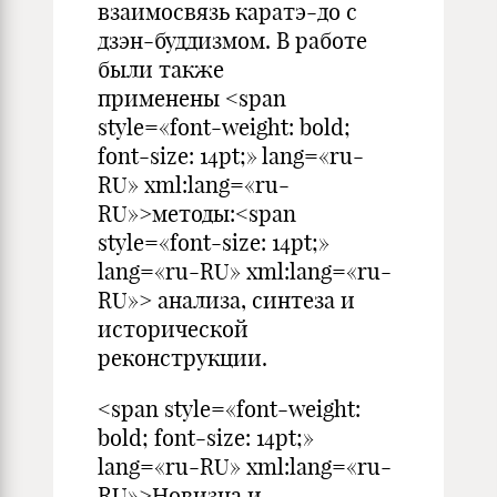
взаимосвязь каратэ-до с
дзэн-буддизмом. В работе
были также
применены <span
style=«font-weight: bold;
font-size: 14pt;» lang=«ru-
RU» xml:lang=«ru-
RU»>методы:<span
style=«font-size: 14pt;»
lang=«ru-RU» xml:lang=«ru-
RU»> анализа, синтеза и
исторической
реконструкции.
<span style=«font-weight:
bold; font-size: 14pt;»
lang=«ru-RU» xml:lang=«ru-
RU»>Новизна и