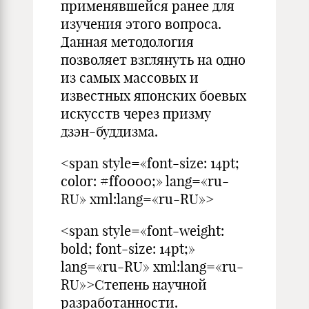
применявшейся ранее для
изучения этого вопроса.
Данная методология
позволяет взглянуть на одно
из самых массовых и
известных японских боевых
искусств через призму
дзэн-буддизма.
<span style=«font-size: 14pt;
color: #ff0000;» lang=«ru-
RU» xml:lang=«ru-RU»>
<span style=«font-weight:
bold; font-size: 14pt;»
lang=«ru-RU» xml:lang=«ru-
RU»>Степень научной
разработанности.