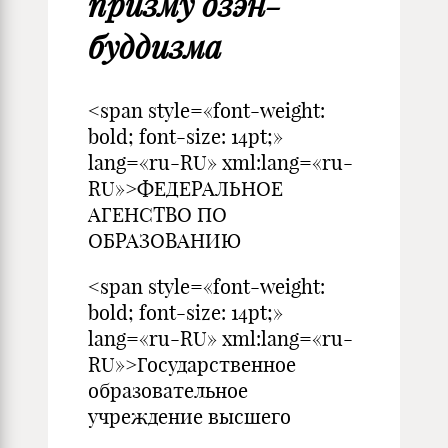
призму дзэн-
буддизма
<span style=«font-weight:
bold; font-size: 14pt;»
lang=«ru-RU» xml:lang=«ru-
RU»>ФЕДЕРАЛЬНОЕ
АГЕНСТВО ПО
ОБРАЗОВАНИЮ
<span style=«font-weight:
bold; font-size: 14pt;»
lang=«ru-RU» xml:lang=«ru-
RU»>Государственное
образовательное
учреждение высшего