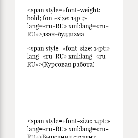
<span style=«font-weight:
bold; font-size: 14pt;»
lang=«ru-RU» xml:lang=«ru-
RU»>дзэн-буддизма
<span style=«font-size: 14pt;»
lang=«ru-RU» xml:lang=«ru-
RU»>(Курсовая работа)
<span style=«font-size: 14pt;»
lang=«ru-RU» xml:lang=«ru-
RU»>Выполнил студент