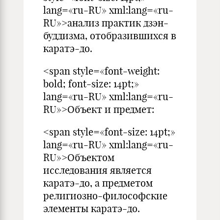
lang=«ru-RU» xml:lang=«ru-
RU»>анализ практик дзэн-
буддизма, отобразившихся в
каратэ-до.
<span style=«font-weight:
bold; font-size: 14pt;»
lang=«ru-RU» xml:lang=«ru-
RU»>Объект и предмет:
<span style=«font-size: 14pt;»
lang=«ru-RU» xml:lang=«ru-
RU»>Объектом
исследования является
каратэ-до, а предметом
религиозно-философские
элементы каратэ-до.