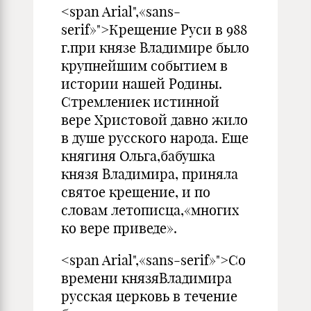
<span Arial",«sans-
serif»">Крещение Руси в 988
г.при князе Владимире было
крупнейшим событием в
истории нашей Родины.
Стремлениек истинной
вере Христовой давно жило
в душе русского народа. Еще
княгиня Ольга,бабушка
князя Владимира, приняла
святое крещение, и по
словам летописца,«многих
ко вере приведе».
<span Arial",«sans-serif»">Со
времени князяВладимира
русская церковь в течение