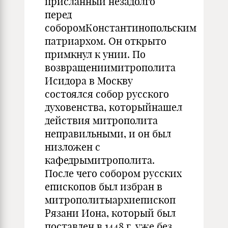
присланный незадолго
перед
соборомКонстантинопольским
патриархом. Он открыто
примкнул к унии. По
возвращениимитрополита
Исидора в Москву
состоялся собор русского
духовенства, которыйнашел
действия митрополита
неправильными, и он был
низложен с
кафедрымитрополита.
После чего собором русских
епископов был избран в
митрополитыархиепископ
Рязани Иона, который был
поставлен в 1448 г. уже без