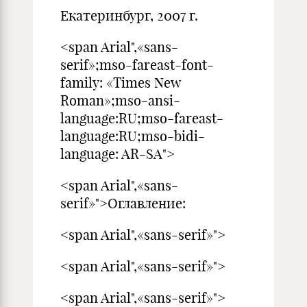
Екатеринбург, 2007 г.
<span Arial",«sans-
serif»;mso-fareast-font-
family: «Times New
Roman»;mso-ansi-
language:RU;mso-fareast-
language:RU;mso-bidi-
language: AR-SA">
<span Arial",«sans-
serif»">Оглавление:
<span Arial",«sans-serif»">
<span Arial",«sans-serif»">
<span Arial",«sans-serif»">