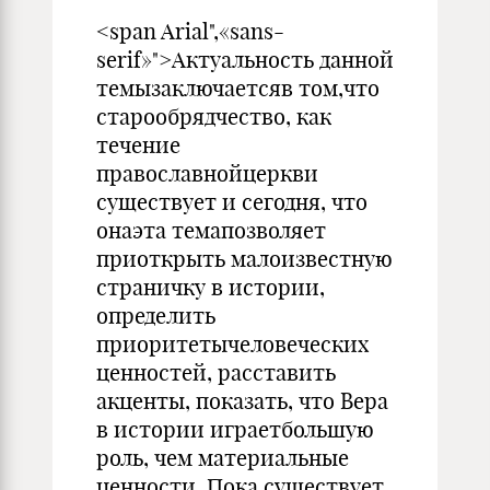
<span Arial",«sans-
serif»">Актуальность данной
темызаключаетсяв том,что
старообрядчество, как
течение
православнойцеркви
существует и сегодня, что
онаэта темапозволяет
приоткрыть малоизвестную
страничку в истории,
определить
приоритетычеловеческих
ценностей, расставить
акценты, показать, что Вера
в истории играетбольшую
роль, чем материальные
ценности. Пока существует