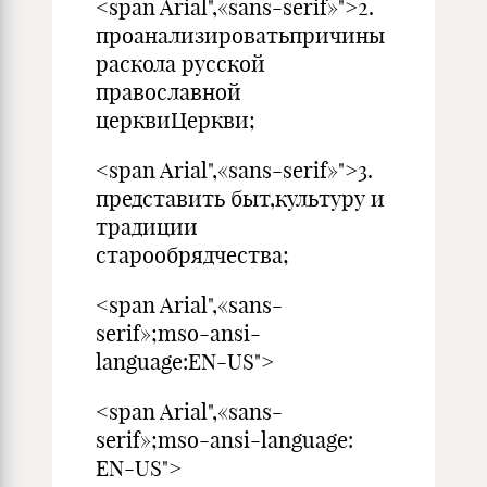
<span Arial",«sans-serif»">2.
проанализироватьпричины
раскола русской
православной
церквиЦеркви;
<span Arial",«sans-serif»">3.
представить быт,культуру и
традиции
старообрядчества;
<span Arial",«sans-
serif»;mso-ansi-
language:EN-US">
<span Arial",«sans-
serif»;mso-ansi-language:
EN-US">