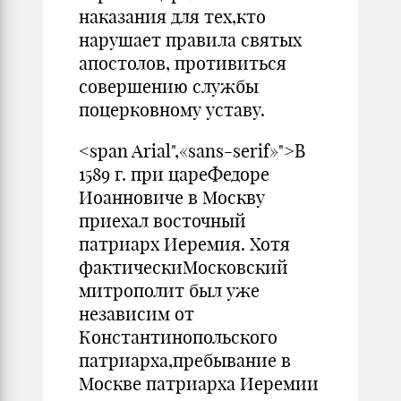
наказания для тех,кто
нарушает правила святых
апостолов, противиться
совершению службы
поцерковному уставу.
<span Arial",«sans-serif»">В
1589 г. при цареФедоре
Иоанновиче в Москву
приехал восточный
патриарх Иеремия. Хотя
фактическиМосковский
митрополит был уже
независим от
Константинопольского
патриарха,пребывание в
Москве патриарха Иеремии