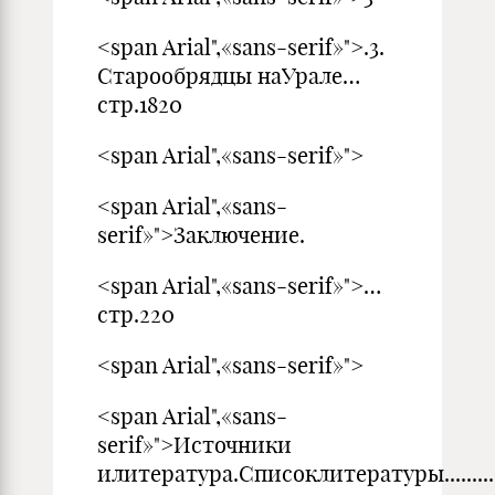
<span Arial",«sans-serif»">.3.
Старообрядцы наУрале…
стр.1820
<span Arial",«sans-serif»">
<span Arial",«sans-
serif»">Заключение.
<span Arial",«sans-serif»">…
стр.220
<span Arial",«sans-serif»">
<span Arial",«sans-
serif»">Источники
илитература.Списоклитературы..................