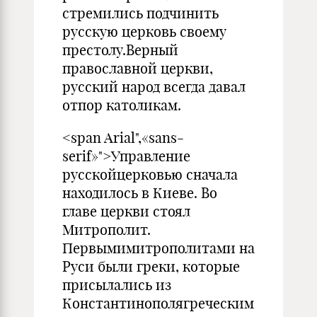
стремились подчинить
русскую церковь своему
престолу.Верный
православной церкви,
русский народ всегда давал
отпор католикам.
<span Arial",«sans-
serif»">Управление
русскойцерковью сначала
находилось в Киеве. Во
главе церкви стоял
Митрополит.
Первымимитрополитами на
Руси были греки, которые
присылались из
Константинополягреческим