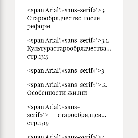
<span Arial",«sans-serif»">3.
Старообрядчество после
реформ
<span Arial",«sans-serif»">3.1.
Культурастарообрядчества…
стр.1315
<span Arial",«sans-serif»">3
<span Arial",«sans-serif»">.2.
Особенности жизни
<span Arial",«sans-
serif»"> старообрядцев…
стр.1719
<span Arial",«sans-serif»">3