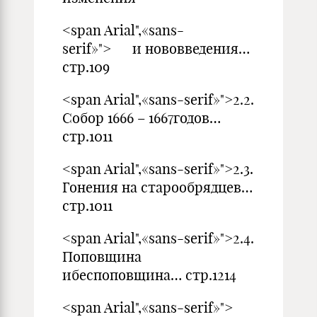
<span Arial",«sans-
serif»"> и нововведения…
стр.109
<span Arial",«sans-serif»">2.2.
Собор 1666 – 1667годов…
стр.1011
<span Arial",«sans-serif»">2.3.
Гонения на старообрядцев…
стр.1011
<span Arial",«sans-serif»">2.4.
Поповщина
ибеспоповщина… стр.1214
<span Arial",«sans-serif»">