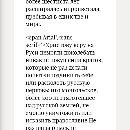
более шестиста лет
расширялась ипроцветала,
пребывая в единстве и
мире.
<span Arial",«sans-
serif»">Христову веру на
Руси немогли поколебать
никакие покушения врагов,
которые не раз делали
попыткиподчинить себе
или расколоть русскую
церковь: иго монгольское,
более 200 леттяготевшее
над русской землей, не
смогло уничтожить или
исказить православие.Не
раз папы римские