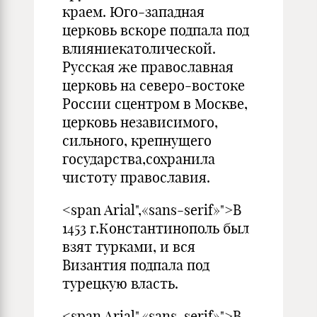
краем. Юго-западная
церковь вскоре подпала под
влияниекатолической.
Русская же православная
церковь на северо-востоке
России сцентром в Москве,
церковь независимого,
сильного, крепнущего
государства,сохранила
чистоту православия.
<span Arial",«sans-serif»">В
1453 г.Константинополь был
взят турками, и вся
Византия подпала под
турецкую власть.
<span Arial",«sans-serif»">В