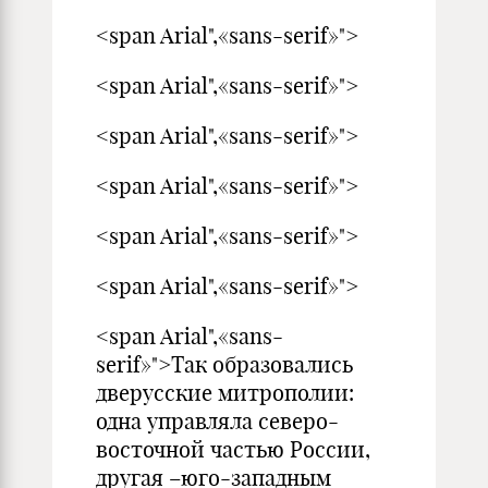
<span Arial",«sans-serif»">
<span Arial",«sans-serif»">
<span Arial",«sans-serif»">
<span Arial",«sans-serif»">
<span Arial",«sans-serif»">
<span Arial",«sans-serif»">
<span Arial",«sans-
serif»">Так образовались
дверусские митрополии:
одна управляла северо-
восточной частью России,
другая –юго-западным