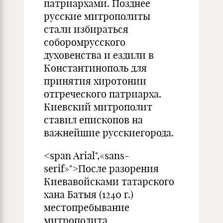
патриархами. Позднее
русские митрополиты
стали избираться
соборомрусского
духовенства и ездили в
Константинополь для
принятия хиротонии
отгреческого патриарха.
Киевский митрополит
ставил епископов на
важнейшие русскиегорода.
<span Arial",«sans-
serif»">После разорения
Киевавойсками татарского
хана Батыя (1240 г.)
местопребывание
митрополита