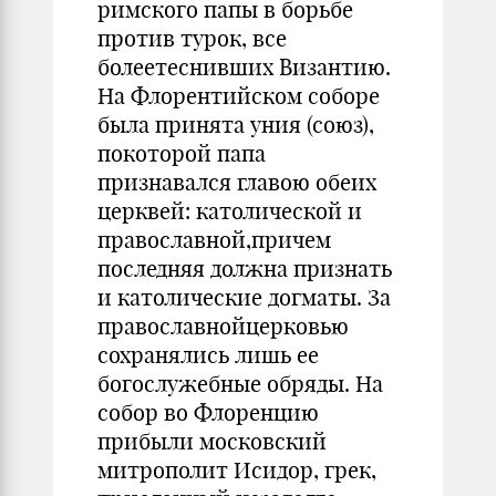
римского папы в борьбе
против турок, все
болеетеснивших Византию.
На Флорентийском соборе
была принята уния (союз),
покоторой папа
признавался главою обеих
церквей: католической и
православной,причем
последняя должна признать
и католические догматы. За
православнойцерковью
сохранялись лишь ее
богослужебные обряды. На
собор во Флоренцию
прибыли московский
митрополит Исидор, грек,