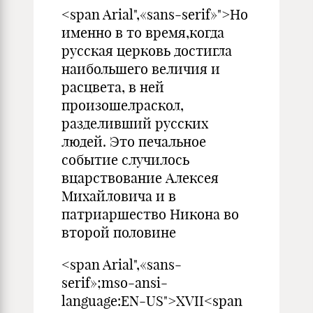
<span Arial",«sans-serif»">Но
именно в то время,когда
русская церковь достигла
наибольшего величия и
расцвета, в ней
произошелраскол,
разделивший русских
людей. Это печальное
событие случилось
вцарствование Алексея
Михайловича и в
патриаршество Никона во
второй половине
<span Arial",«sans-
serif»;mso-ansi-
language:EN-US">XVII<span