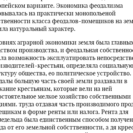
опейском варианте. Экономика феодализма
овывалась на практически монопольеной
ственности класса феодалов-помещиков на зе
ила натуральный характер.
совиях аграрной экономики земля была главны
дством производства, и феодальная собственно
ала возможность эксплуатировать непосредст
изводителей-крестьян, определяла социальну
уктуру общества, ео политическое устройство.
далы большую часть своей земли раздавали в
жание крестьянам, которые вели на ней
остоятельное мелкое хозяйство собственными
диями. труда отдавая часть производимого про
ещикам в форме ренты или налога. Рента для
ледельца была единственным способом получе
да от его земельной собсттвенности, а дя крре