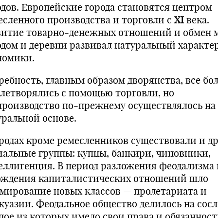
одов. Европейские города становятся центром
есленного производства и торговли с
XI
века.
витие товарно-денежных отношений и обмен 
одом и деревни развивал натуральный характе
номики.
ребность, главным образом дворянства, все бо
влетворялись с помощью торговли, но
производство по-прежнему осуществлялось на
уральной основе.
ородах кроме ремесленников существовали и д
иальные группы: купцы, банкири, чиновники,
еллигенция. В период разложения феодализма 
ождения капиталистических отношений шло
мирование новых классов — пролетариата и
жуазии. Феодальное общество делилось на сосл
дое из которых имело свои права и обязанност