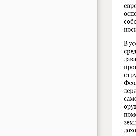
евр
осн
соб
нос
В у
сре
дав
про
стр
Фео
дер
сам
ору
пом
зем
дохо