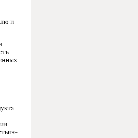
млю и
м
сть
венных
ю
дукта
ния
стьян-