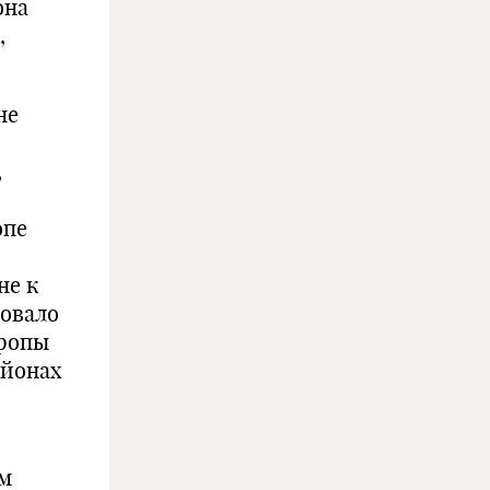
она
,
не
,
опе
не к
вовало
вропы
айонах
ем