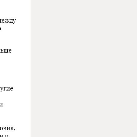
между
р
льше
ругие
и
овия,
и и