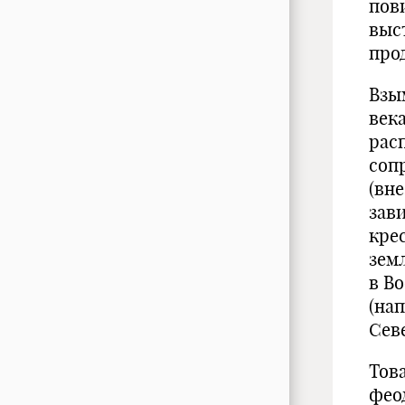
пов
выс
про
Взы
век
рас
соп
(вн
зав
кре
зем
в В
(на
Сев
Тов
фео