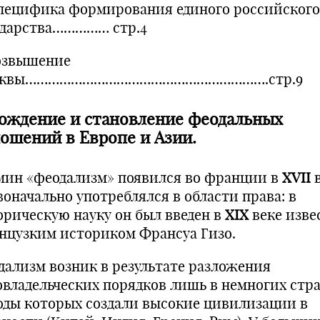
Специфика формирования единого российского
ударства…………… стр.4
Возвышение
сквы……………………………………………………….стр.9
ождение и становление феодальных
ошений в Европе и Азии.
мин «феодализм» появился во франции в
XVII
в
воначально употреблялся в области права: в
орическую науку он был введен в
XIX
веке изв
нцузким историком Франсуа Гизо.
дализм возник в результате разложения
овладельческих порядков лишь в немногих стра
оды которых создали высокие цивилизации в