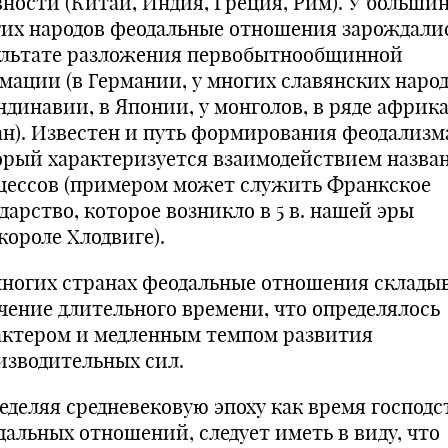
вности (Китай, Индия, Греция, Рим). У больши
гих народов феодальные отношения зарождали
ультате разложения первобытнообщинной
мации (в Германии, у многих славянских народ
ндинавии, в Японии, у монголов, в ряде африк
ан). Известен и путь формирования феодализм
орый характеризуется взаимодействием назва
цессов (примером может служить Франкское
дарство, которое возникло в 5 в. нашей эры
короле Хлодвиге).
многих странах феодальные отношения склады
ечение длительного времени, что определялось
актером и медленным темпом развития
изводительных сил.
еделяя средневековую эпоху как время господс
дальных отношений, следует иметь в виду, что