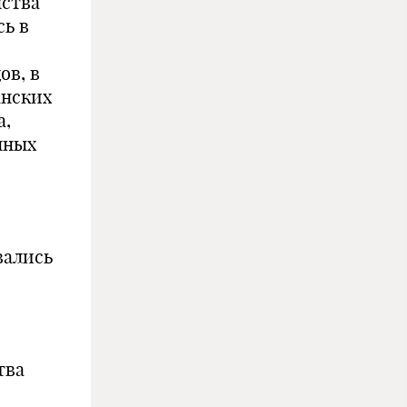
нства
сь в
ов, в
анских
а,
нных
вались
тва