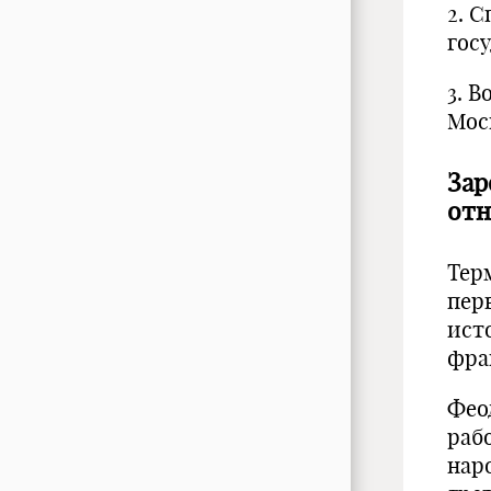
2. 
гос
3. 
Мо
Зар
отн
Тер
пер
ист
фра
Фео
раб
нар