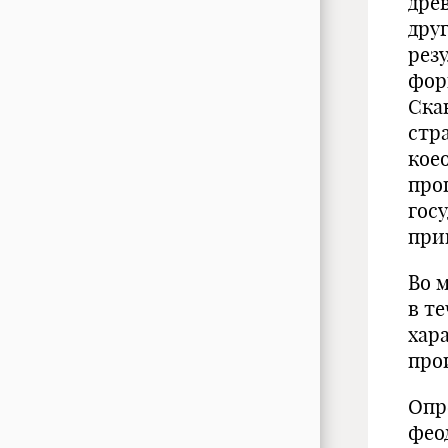
дре
дру
рез
фор
Ска
стр
кое
про
госу
при
Во 
в т
хар
про
Опр
фео