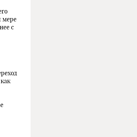
его
й мере
нее с
ереход
 как
ее