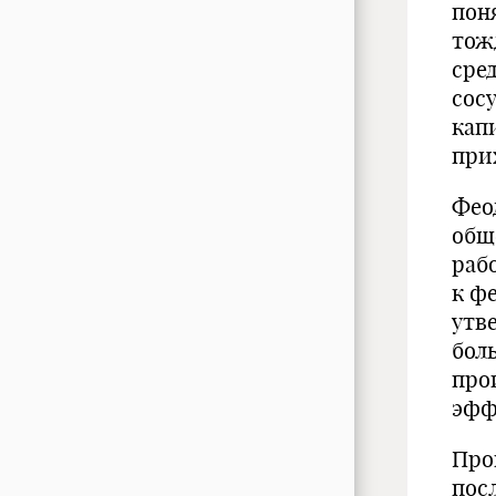
пон
тож
сре
сос
кап
при
Фео
общ
раб
к ф
утв
бол
про
эфф
Про
пос