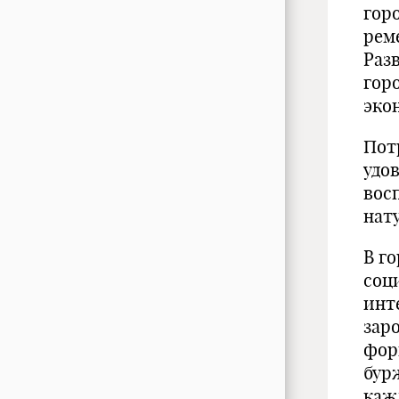
гор
рем
Раз
гор
эко
Пот
удо
вос
нат
В г
соц
инт
зар
фор
бур
каж