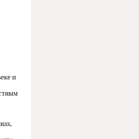
еке и
естным
нах,