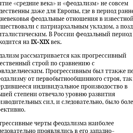
ятие «средние века» и «феодализм» не совсем
дественны даже для Европы, где в период ранн
дневековья феодальные отношения в известно
уществовали с патриархальным укладом, а позд
италистическим. В России феодальный период
ходится на
IX-XIX
век.
дализм рассматривается как прогрессивный
ественный строй по сравнению с
овладельческим. Прогрессивным был ттакже п
еодализму от первобытнообщинного строя, так
ердившееся индивидуальное производоство в
ьшей степени отвечало уровню развития
изводительных сил, и следовательно, было бол
ективно.
грессивные черты феодализма наиболее
ледовательно проявлялись в его западно-