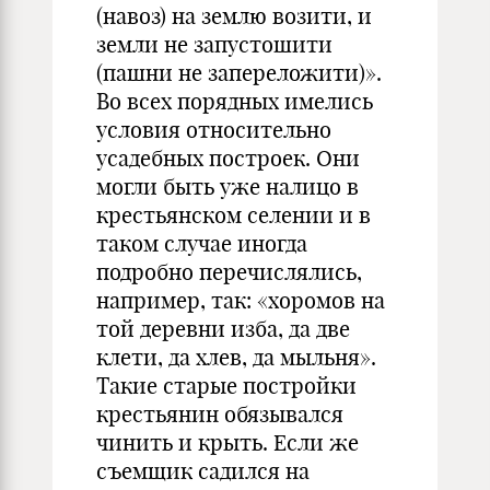
(навоз) на землю возити, и
зем­ли не запустошити
(пашни не запереложити)».
Во всех порядных имелись
условия относительно
усадебных построек. Они
могли быть уже налицо в
крестьянском селении и в
таком случае иногда
подробно перечисля­лись,
например, так: «хоромов на
той деревни изба, да две
клети, да хлев, да мыльня».
Такие старые постройки
крестьянин обязывался
чинить и крыть. Если же
съемщик садился на