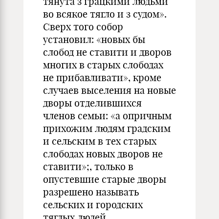
тянута з грацкими людьми
во всякое тягло и з судом».
Сверх того собор
установил: «новых бы
слобод не ставити и дворов
многих в старых слободах
не прибавливати», кроме
случаев выселения на новые
дворы отделившихся
членов семьи: «а опричным
прихожим людям градским
и сельским в тех старых
слободах новых дворов не
ставити»;, только в
опустевшие старые дворы
разрешено называть
сельских и городских
тяглых людей.