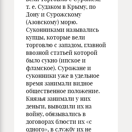
т. е. Судаком в Крыму, по
Дону и Сурожскому
(Азовскому) морю.
Суконниками назывались
купцы, которые вели
торговлю с западом, главной
ввозной статьей которой
было сукно (ипское и
фламское). Сурожане и
суконники уже в удельное
время занимали видное
общественное положение.
Князья занимали у них
деньги, выводили их на
войну, обязывались в
договорах блюсти их «с
одного», в службу их не