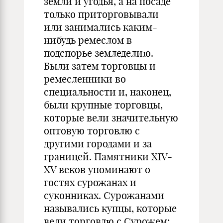
земли и угодья, а на посаде
только приторговывали
или занимались каким-
нибудь ремеслом в
подспорье земледелию.
Были затем торговцы и
ремесленники во
специальности и, наконец,
были крупные торговцы,
которые вели значительную
оптовую торговлю с
другими городами и за
границей. Памятники XIV-
XV веков упоминают о
гостях сурожанах и
суконниках. Сурожанами
назывались купцы, которые
вели торговлю с Сурожем;